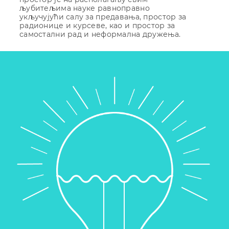
љубитељима науке равноправно
укључујући салу за предавања, простор за
радионице и курсеве, као и простор за
самостални рад и неформална дружења.