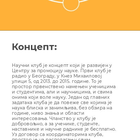
Концепт:
Научни клуб је концепт који је развијен у
Центру за промоцију науке. Први клуб је
радио у Београду, у Кнез Михаиловој
улици 5, од 2013. до 2015. године. То је
простор првенствено намењен ученицима
и студентима, али и научницима, и свима
онима који воле науку. Један од главних
задатака клуба је да повеже све којима је
наука блиска и занимљива, без обзира на
године, ниво знања и области
интересовања. Чланство у клубу је
добровољно, а за ученике, студенте,
наставнике и научне раднике је бесплатно.
Уз договор са координаторима клуба,
простор је на располагању свим