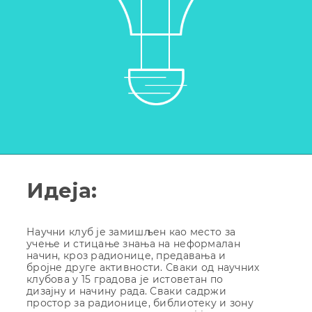
Идеја:
Научни клуб је замишљен као место за
учење и стицање знања на неформалан
начин, кроз радионице, предавања и
бројне друге активности. Сваки од научних
клубова у 15 градова је истоветан по
дизајну и начину рада. Сваки садржи
простор за радионице, библиотеку и зону