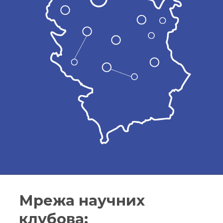
Мрежа научних
клубова: