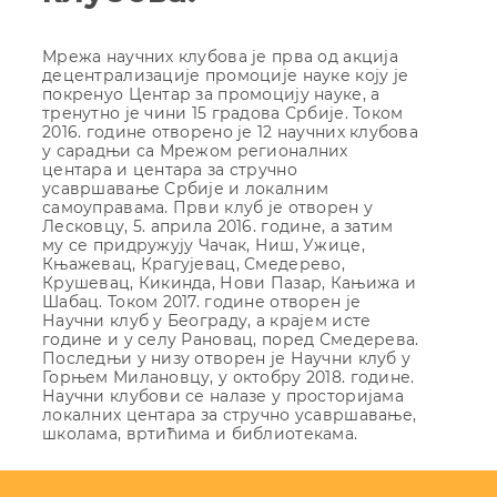
Мрежа научних клубова је прва од акција
децентрализације промоције науке коју је
покренуо Центар за промоцију науке, а
тренутно је чини 15 градова Србије. Током
2016. године отворено је 12 научних клубова
у сарадњи са Мрежом регионалних
центара и центара за стручно
усавршавање Србије и локалним
самоуправама. Први клуб је отворен у
Лесковцу, 5. априла 2016. године, а затим
му се придружују Чачак, Ниш, Ужице,
Књажевац, Крагујевац, Смедерево,
Крушевац, Кикинда, Нови Пазар, Кањижа и
Шабац. Током 2017. године отворен је
Научни клуб у Београду, а крајем исте
године и у селу Рановац, поред Смедерева.
Последњи у низу отворен је Научни клуб у
Горњем Милановцу, у октобру 2018. године.
Научни клубови се налазе у просторијама
локалних центара за стручно усавршавање,
школама, вртићима и библиотекама.