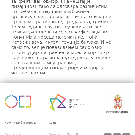
за креативан одмор, а намештај је
дизајниран тако да одговара различитим
потребама. У научним клубовима
организује се, пре свега, научнопопуларни
програм – радионице, предавања, трибине.
Током година, научни клубови у читавој
земљи учествовали су у манифестацијама
попут Маја месеца математике, Ноћи
истраживача, Интелигенције биљака. И не
само то, већ је повезивањем свих ових
институција направљена мрежа која спаја
научнике, истраживаче, студенте, ученике
са локалним самоуправама,
представницима индустрије и медија у
читавој земљи.
ЦПН
Научни клуб Београд
Улица Краља Петра 46
Радно време: