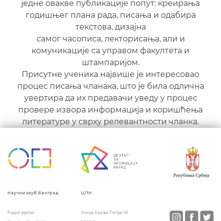
једне овакве публикације попут: креирања
годишњег плана рада, писања и одабира
текстова, дизајна
самог часописа, лекторисања, али и
комуникације са управом факултета и
штампаријом.
Присутне ученика највише је интересоваo
процес писања чланака, што је била одлична
увертира да их предавачи уведу у процес
провере извора информација и коришћења
литературе у сврху релевантности чланка.
ЦПН
Научни клуб Београд
Улица Краља Петра 46
Радно време: