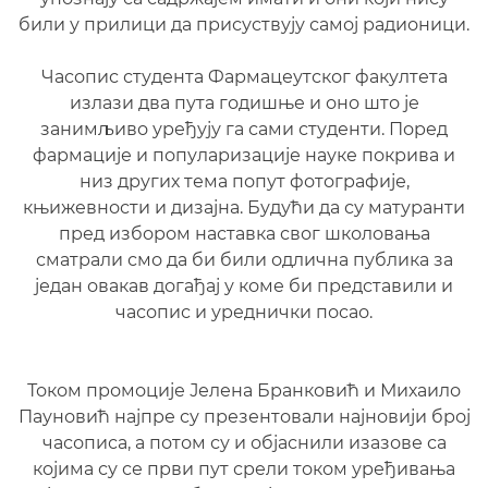
били у прилици да присуствују самој радионици.
Часопис студента Фармацеутског факултета
излази два пута годишње и оно што је
занимљиво уређују га сами студенти. Поред
фармације и популаризације науке покрива и
низ других тема попут фотографије,
књижевности и дизајна. Будући да су матуранти
пред избором наставка свог школовања
сматрали смо да би били одлична публика за
један овакав догађај у коме би представили и
часопис и уреднички посао.
Током промоције Јелена Бранковић и Михаило
Пауновић најпре су презентовали најновији број
часописа, а потом су и објаснили изазове са
којима су се први пут срели током уређивања