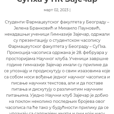
март 02, 2023 |
Студенти Фармацеутског факултета у Београду –
Јелена Бранковић и Михаило Пауновић,
некадашњи ученици Гимназије Зајечар, одржали
су презентацију о студентском часопису
Фармацеутског факултета у Београду – СуПха.
Промоција часописа одржана је 28. фебруара у
просторијама Научног клуба. Ученици завршне
године гимназије Зајечар имали су прилике да
се упознају и продискутују о свим изазовима које
са собом носи вођење једног научног часописа и
писање научних текстова, али и да поставе
питања и дискутују о различитим научним
питањима. Уједно Научни клуб Зајечар је добио
на поклон неколико последњих бројева овог
часописа па ће тако у будућности прилику да се
упознају са садржајем имати и они који нису