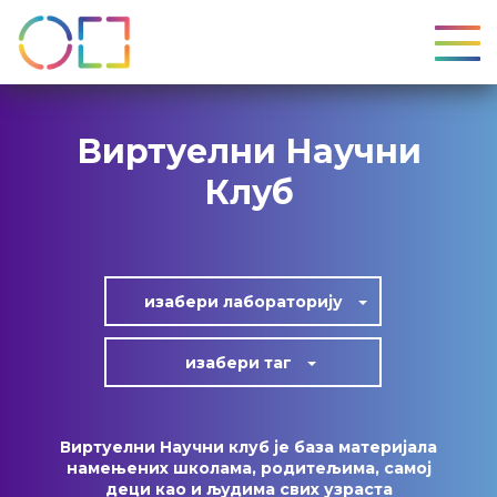
УКЉ
Виртуелни Научни
Клуб
изабери лабoраторију
изабери таг
Виртуелни Научни клуб је база материјала
намењених школама, родитељима, самој
деци као и људима свих узраста