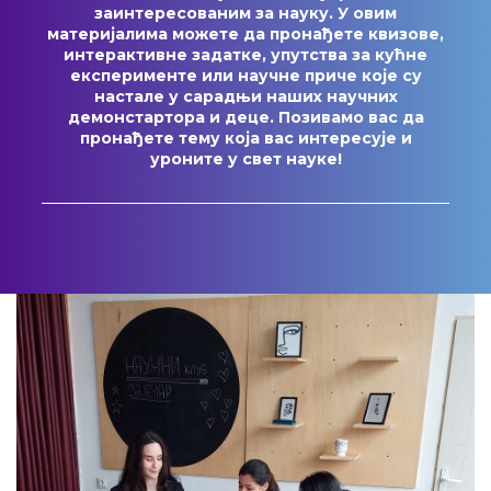
заинтересованим за науку. У овим
материјалима можете да пронађете квизове,
интерактивне задатке, упутства за кућне
експерименте или научне приче које су
настале у сарадњи наших научних
демонстартора и деце. Позивамо вас да
пронађете тему која вас интересује и
уроните у свет науке!