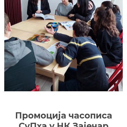
Промоција часописа
СуПха у НК Зајечар