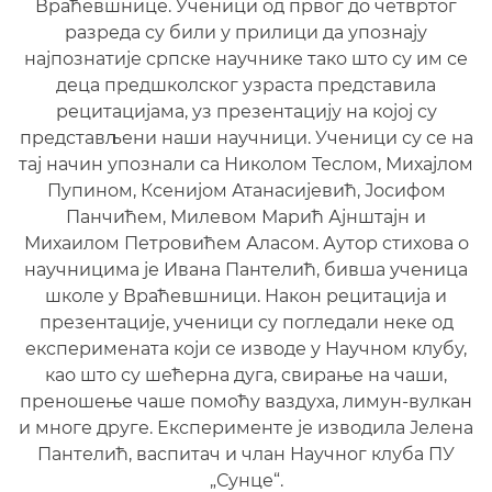
Враћевшнице. Ученици од првог до четвртог
разреда су били у прилици да упознају
најпознатије српске научнике тако што су им се
деца предшколског узраста представила
рецитацијама, уз презентацију на којој су
представљени наши научници. Ученици су се на
тај начин упознали са Николом Теслом, Михајлом
Пупином, Ксенијом Атанасијевић, Јосифом
Панчићем, Милевом Марић Ајнштајн и
Михаилом Петровићем Аласом. Аутор стихова о
научницима је Ивана Пантелић, бивша ученица
школе у Враћевшници. Након рецитација и
презентације, ученици су погледали неке од
експеримената који се изводе у Научном клубу,
као што су шећерна дуга, свирање на чаши,
преношење чаше помоћу ваздуха, лимун-вулкан
и многе друге. Експерименте је изводила Јелена
Пантелић, васпитач и члан Научног клуба ПУ
„Сунце“.