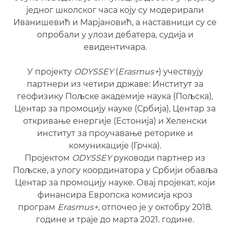
једног школског часа коју су модерирали
Иванишевић и Марјановић, а наставници су се
опробали у улози дебатера, судија и
евидентичара.
У пројекту
ODYSSEY
(
Erasmus+
) учествују
партнери из четири државе: Институт за
геофизику Пољске академије наука (Пољска),
Центар за промоцију науке (Србија), Центар за
откривање енергије (Естонија) и Хеленски
институт за проучавање реторике и
комуникације (Грчка).
Пројектом
ODYSSEY
руководи партнер из
Пољске, а улогу координатора у Србији обавља
Центар за промоцију науке. Овај пројекат, који
финансира Европска комисија кроз
програм
Erasmus+
, отпочео је у октобру 2018.
године и траје до марта 2021. године.