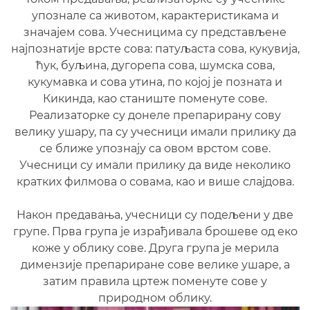
упознале са животом, карактеристикама и
значајем сова. Учесницима су представљене
најпознатије врсте сова: патуљаста сова, кукувија,
ћук, буљина, дугорепа сова, шумска сова,
кукумавка и сова утина, по којој је позната и
Кикинда, као станиште поменуте сове.
Реализаторке су донеле препарирану сову
велику ушару, па су учесници имали прилику да
се ближе упознају са овом врстом сове.
Учесници су имали прилику да виде неколико
кратких филмова о совама, као и више слајдова.
Након предавања, учесници су подељени у две
групе. Прва група је израђивала брошеве од еко
коже у облику сове. Друга група је мерила
димензије препариране сове велике ушаре, а
затим правила цртеж поменуте сове у
природном облику.