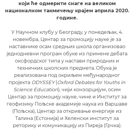
који ће одмерити снаге на великом
националном такмичењу крајем априла 2020.
године.
У Научном клубу у Београду, у понедељак, 4.
новембра, Центар за промоцију науке je за
наставнике осам средњих школа организовао
једнодневни програм обуке из примене дебата
оксфордског типа у настави природних и
техничких школских предмета. Обука је
реализована под окриљем међународног
пројекта
ODYSSEY
(
Oxford Debates for Youths in
Science Education
), чији конзорцијум, осим
Центар за промоцију науке, чине и Институт за
геофизику Пољске академије наука из Варшаве
(Пољска), Центар за откривање енергије из
Талина (Естонија) и Хеленски институт за
реторику и комуникацију из Пиреја (Грчка).