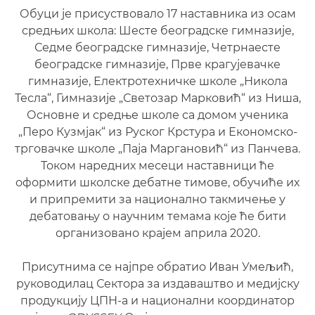
Обуци је присуствовало 17 наставника из осам
средњих школа: Шесте београдске гимназије,
Седме београдске гимназије, Четрнаесте
београдске гимназије, Прве крагујевачке
гимназије, Електротехничке школе „Никола
Тесла“, Гимназије „Светозар Марковић“ из Ниша,
Основне и средње школе са домом ученика
„Перо Кузмјак“ из Руског Крстура и Економско-
трговачке школе „Паја Маргановић“ из Панчева.
Током наредних месеци наставници ће
оформити школске дебатне тимове, обучиће их
и припремити за национално такмичење у
дебатовању о научним темама које ће бити
организовано крајем априла 2020.
Присутнима се најпре обратио Иван Умељић,
руководилац Сектора за издаваштво и медијску
продукцију ЦПН-а и национални координатор