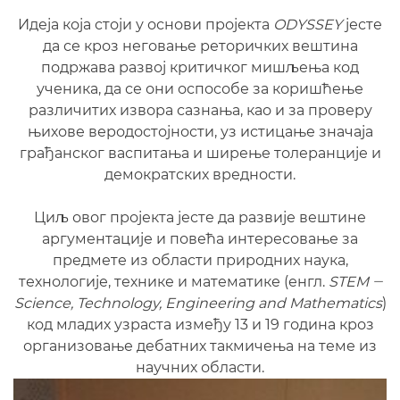
Идеја која стоји у основи пројекта
ODYSSEY
јесте
да се кроз неговање реторичких вештина
подржава развој критичког мишљења код
ученика, да се они оспособе за коришћење
различитих извора сазнања, као и за проверу
њихове веродостојности, уз истицање значаја
грађанског васпитања и ширење толеранције и
демократских вредности.
Циљ овог пројекта јесте да развије вештине
аргументације и повећа интересовање за
предмете из области природних наука,
технологије, технике и математике (енгл.
STEM ‒
Science, Technology, Engineering and Mathematics
)
код младих узраста између 13 и 19 година кроз
организовање дебатних такмичења на теме из
научних области.