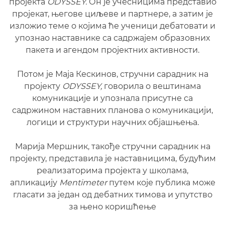
пројекта
ODYSSEY.
Он је учесницима представио
пројекат, његове циљеве и партнере, а затим је
изложио теме о којима ће ученици дебатовати и
упознао наставнике са садржајем образовних
пакета и агендом пројектних активности.
Потом је Маја Кескинов, стручни сарадник на
пројекту
ODYSSEY,
говорила о вештинама
комуникације и упознала присутне са
садржином наставних планова о комуникацији,
логици и структури научних објашњења.
Марија Мершник, такође стручни сарадник на
пројекту, представила је наставницима, будућим
реализаторима пројекта у школама,
апликацију
Mentimeter
путем које публика може
гласати за један од дебатних тимова и упутство
за њено коришћење