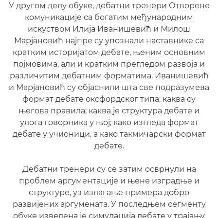
У другом делу обуке, дебатни тренери Отворене
комуникације са богатим међународним
искуством Илија Иванишевић и Милош
Марјановић најпре су упознали наставнике са
кратким историјатом дебате, њеним основним
појмовима, али и кратким прегледом развоја и
различитим дебатним форматима. Иванишевић
и Марјановић су објаснили шта све подразумева
формат дебате оксфордског типа: каква су
његова правила; каква је структура дебате и
улога говорника у њој; како изгледа формат
дебате у учионици, а како такмичарски формат
дебате.
Дебатни тренери су се затим осврнули на
проблем аргументације и њене изградње и
структуре, уз излагање примера добро
развијених аргумената. У последњем сегменту
обуке изведена је симулација дебате у трајању