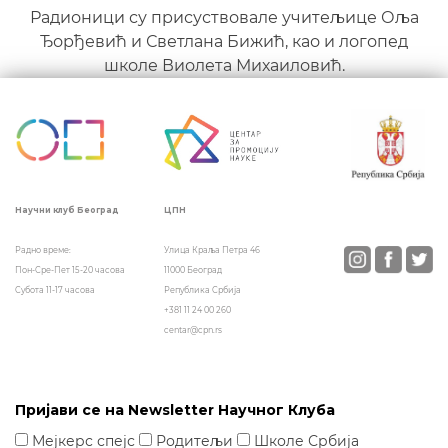
Радионици су присуствовале учитељице Оља
Ђорђевић и Светлана Бижић, као и логопед
школе Виолета Михаиловић.
ЦПН
Научни клуб Београд
Улица Краља Петра 46
Радно време:
11000 Београд
Пон-Сре-Пет 15-20 часова
Република Србија
Субота 11-17 часова
+381 11 24 00 260
centar@cpn.rs
Пријави се на Newsletter Научног Клуба
Мејкерс спејс
Родитељи
Школе Србија