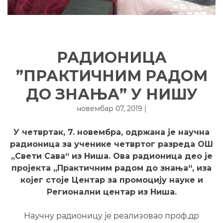
РАДИОНИЦА
”ПРАКТИЧНИМ РАДОМ
ДО ЗНАЊА” У НИШУ
новембар 07, 2019 |
У четвртак, 7. новембра, одржана је научна
радионица за ученике четвртог разреда ОШ
„Свети Сава“ из Ниша. Ова радионица део је
пројекта „Практичним радом до знања“, иза
којег стоје Центар за промоцију науке и
Регионални центар из Ниша.
Научну радионицу је реализовао проф.др