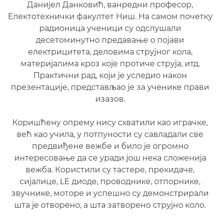
Данијел Данковић, ванредни професор,
Електотехнички факултет Ниш. На самом почетку
радионица ученици су одслушали
десетоминутно предавање о појави
електрицитета, деловима струјног кола,
материјалима кроз које протиче струја, итд.
Практични рад, који је уследио након
презентације, представљао је за ученике прави
изазов.
Коришћену опрему нису схватили као играчке,
већ као учила, у потпуности су савладали све
предвиђене вежбе и било је огромно
интересовање да се уради још нека сложенија
вежба. Користили су тастере, прекидаче,
сијалице, LE диоде, проводнике, отпорнике,
звучнике, моторе и успешно су демонстрирали
шта је отворено, а шта затворено струјно коло.