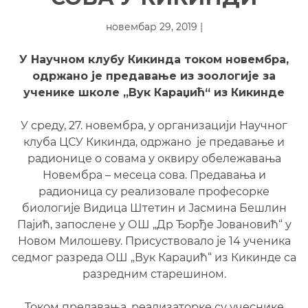
новембар 29, 2019 |
У Научном клубу Кикинда током новембра,
одржано је предавање из зоологије за
ученике школе „Вук Караџић“ из Кикинде
У среду, 27. новембра, у организацији Научног
клуба ЦСУ Кикинда, одржано је предавање и
радионице о совама у оквиру обележавања
Новембра – месеца сова. Предавања и
радионица су реализовале професорке
биологије Видица Штетин и Јасмина Бешлин
Пајић, запослене у ОШ „Др Ђорђе Јовановић“ у
Новом Милошеву. Присуствовало је 14 ученика
седмог разреда ОШ „Вук Караџић“ из Кикинде са
разредним старешином.
Током предавања, реализаторке су учеснике