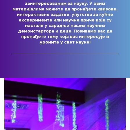
заинтересованим за науку. У овим
материјалима можете да пронађете квизове,
интерактивне задатке, упутства за кућне
експерименте или научне приче које су
настале у сарадњи наших научних
демонстартора и деце. Позивамо вас да
пронађете тему која вас интересује и
уроните у свет науке!