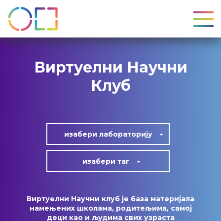
УКЉ
Виртуелни Научни
Клуб
изабери лабoраторију
изабери таг
Виртуелни Научни клуб је база материјала
намењених школама, родитељима, самој
деци као и људима свих узраста