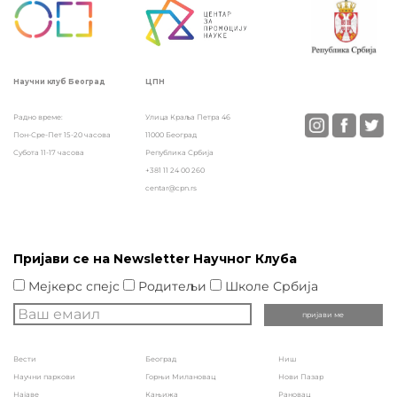
ЦПН
Научни клуб Београд
Улица Краља Петра 46
Радно време:
11000 Београд
Пон-Сре-Пет 15-20 часова
Република Србија
Субота 11-17 часова
+381 11 24 00 260
centar@cpn.rs
Пријави се на Newsletter Научног Клуба
Мејкерс спејс
Родитељи
Школе Србија
Вести
Београд
Ниш
Научни паркови
Горњи Милановац
Нови Пазар
Најаве
Кањижа
Рановац