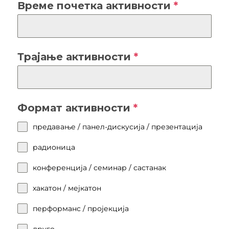
Време почетка активности
*
Трајање активности
*
Формат активности
*
предавање / панел-дискусија / презентација
радионица
конференција / семинар / састанак
хакатон / мејкатон
перформанс / пројекција
друго…