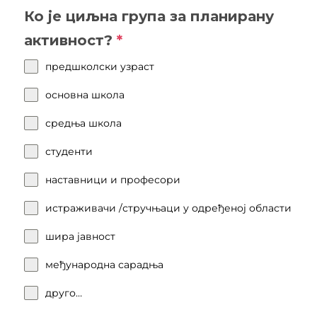
Ко је циљна група за планирану
активност?
*
предшколски узраст
основна школа
средња школа
студенти
наставници и професори
истраживачи /стручњаци у одређеној области
шира јавност
међународна сарадња
друго…