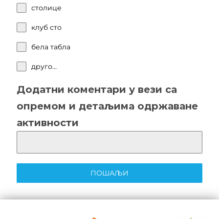
столице
клуб сто
бела табла
друго…
Додатни коментари у вези са
опремом и детаљима одржаване
активности
ПОШАЉИ