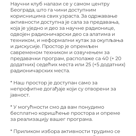
Научни клуб налази се у самом центру
Београда, што га чини доступним
корисницима свих узраста. За одржавање
активности доступна је сала за предавања,
којa је уједно и део за научне радионице,
одвојен радионичарски део са алатима и
техником, и неформални кутак за окупљања
и дискусије. Простор је опремљен
савременом техником и озвучењем за
предавачки програм, располаже са 40 (+ 20
додатних) седећих места или 25 (+5 додатних)
радионичарских места.
* Наш простор је доступан само за
непрофитне догађаје који су отворени за
јавност.
* У могућности смо да вам понудимо
бесплатно коришћење простора и опреме
за реализацију вашег програма.
* Приликом избора активности трудимо се