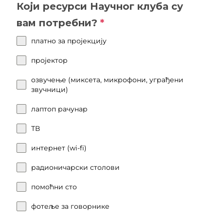
Који ресурси Научног клуба су
вам потребни?
*
платно за пројекцију
пројектор
озвучење (миксета, микрофони, уграђени
звучници)
лаптоп рачунар
ТВ
интернет (wi-fi)
радионичарски столови
помоћни сто
фотеље за говорнике