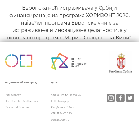
Европска ноћ истраживача у Србији
финансирана је из програма ХОРИЗОНТ 2020,
највећег програма Европске уније за
истраживање и иновационе делатности, а у
оквиру потпрограма „Марија Склодовска-Кири“.
ЦПН
Научни клуб Београд
Улица Краља Петра 46
Радно време:
11000 Београд
Пон-Сре-Пет 15-20 часова
Република Србија
Субота 11-17 часова
+381 11 24 00 260
centar@cpn.rs