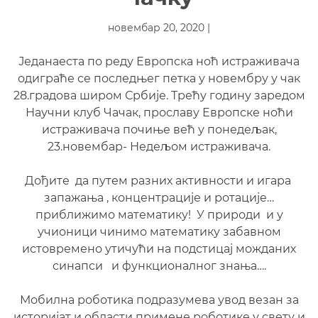
новембар 20, 2020 |
Једанаеста по реду Европска ноћ истраживача
одиграће се последњег петка у новембру у чак
28.градова широм Србије. Трећу годину заредом
Научни клуб Чачак, прославу Европске ноћи
истраживача почиње већ у понедељак,
23.новембар- Недељом истраживача.
Дођите да путем разних активности и игара
запажања , концентрације и ротације…
приближимо математику! У природи и у
учионици чинимо математику забавном
истовремено утичући на подстицај можданих
синапси и функционалног знања….
Мобилна роботика подразумева увод везан за
историјат и области примене роботике у свету и