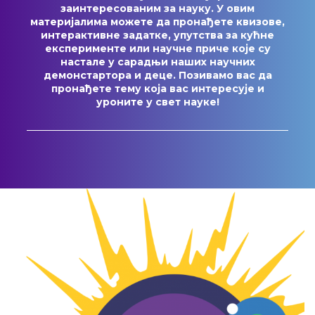
заинтересованим за науку. У овим
материјалима можете да пронађете квизове,
интерактивне задатке, упутства за кућне
експерименте или научне приче које су
настале у сарадњи наших научних
демонстартора и деце. Позивамо вас да
пронађете тему која вас интересује и
уроните у свет науке!