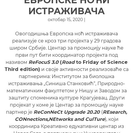
ЕВРОПСКЕ НОЋИ
ИСТРАЖИВАЧА
октобар 15, 2020 |
Овогодишња Европска ноћ истраживача
реализује се кроз три пројекта у 29 градова
широм Србије. Центар за промоцију науке ће
први пут бити координатор пројекта под
називом
ReFocuS 3.0
(
Road
to Friday of Science
Third edition)
и своје активности реализоваће са
партнерима: Институтом за биолошка
истраживања „Синиша Станковић“, Природно-
математичким факултетом у Нишу и Заводом за
заштиту споменика културе Крагујевац. Други
пројекат у коме је Центар за промоцију науке
партнер је
ReConNeCt Upgrade 20.20
(
REsearch,
CONnections,NEtworks and CulTure
), који
координира Креативно едукативни центар из