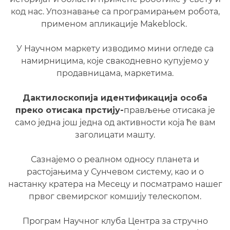
код нас. Упознавање са програмирањем робота,
применом апликације Makeblock.
У Научном маркету изводимо мини огледе са
намирницима, које свакодневно купујемо у
продавницама, маркетима.
Дактилоскопија идентификација особа
преко отисака прстију-
прављење отисака је
само једна још једна од активности која ће вам
заголицати машту.
Сазнајемо о реалном односу планета и
растојањима у Сунчевом систему, као и о
настанку кратера на Месецу и посматрамо нашег
првог свемирског комшију телескопом.
Програм Научног клуба Центра за стручно