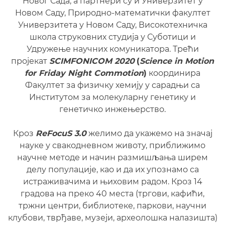
Новог Сада, а партнери су и Универзитет у
Новом Саду, Природно-математички факултет
Универзитета у Новом Саду, Високотехничка
школа струковних студија у Суботици и
Удружење научних комуникатора. Трећи
пројекат
SCIMFONICOM 2020
(
Science in Motion
for Friday Night Commotion
)
координира
Факултет за физичку хемију у сарадњи са
Институтом за молекуларну генетику и
генетичко инжењерство.
Кроз
ReFocuS 3.0
желимо да укажемо на значај
науке у свакодневном животу, приближимо
научне методе и начин размишљања ширем
делу популације, као и да их упознамо са
истраживачима и њиховим радом. Кроз 14
градова на преко 40 места (тргови, кафићи,
тржни центри, библиотеке, паркови, научни
клубови, тврђаве, музеји, археолошка налазишта)