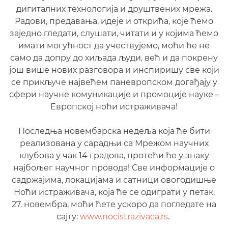
дигиталних технологија и друштвених мрежа.
Радови, предавања, идеје и открића, које ћемо
заједно гледати, слушати, читати и у којима ћемо
имати могућност да учествујемо, моћи ће не
само да допру до хиљада људи, већ и да покрену
још више нових разговора и инспиришу све који
се прикључе највећем паневропском догађају у
сфери научне комуникације и промоције науке –
Европској ноћи истраживача!
Последња новембарска недеља која ће бити
реализована у сарадњи са Мрежом научних
клубова у чак 14 градова, протећи ће у знаку
најбољег научног провода! Све информације о
садржајима, локацијама и сатници овогодишње
Ноћи истраживача, која ће се одиграти у петак,
27. новембра, моћи ћете ускоро да погледате на
сајту:
www.nocistrazivaca.rs
.