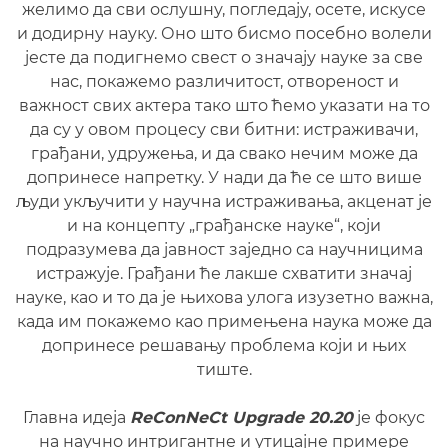
желимо да сви ослушну, погледају, осете, искусе
и додирну науку. Оно што бисмо посебно волели
јесте да подигнемо свест о значају науке за све
нас, покажемо различитост, отвореност и
важност свих актера тако што ћемо указати на то
да су у овом процесу сви битни: истраживачи,
грађани, удружења, и да свако нечим може да
допринесе напретку. У нади да ће се што више
људи укључити у научна истраживања, акценат је
и на концепту „грађанске науке“, који
подразумева да јавност заједно са научницима
истражује. Грађани ће лакше схватити значај
науке, као и то да је њихова улога изузетно важна,
када им покажемо као примењена наука може да
допринесе решавању проблема који и њих
тиште.
Главна идеја
ReConNeCt Upgrade 20.20
је фокус
на научно интригантне и утицајне примере