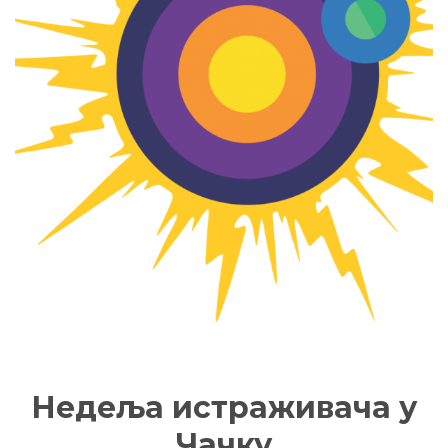
Недеља истраживача у
Чачку