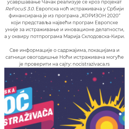
усавршавање Чачак реализује се кроз пројекат
ReFocuS 3.0
. Европска ноћ истраживача у Србији
финансирана је из програма „ХОРИЗОН 2020“
који представља највећи програм Европске
уније за истраживање и иновационе делатности,
а у оквиру потпрограма Марија Склодовска-Кири.
Све информације о садржајима, локацијама и
сатници овогодишње Ноћи истраживача могуће
је проверити на сајту: nocistrazivaca.rs