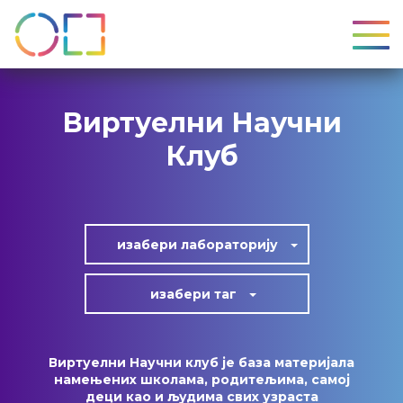
УКЉ
Виртуелни Научни
Клуб
изабери лабoраторију
изабери таг
Виртуелни Научни клуб је база материјала
намењених школама, родитељима, самој
деци као и људима свих узраста