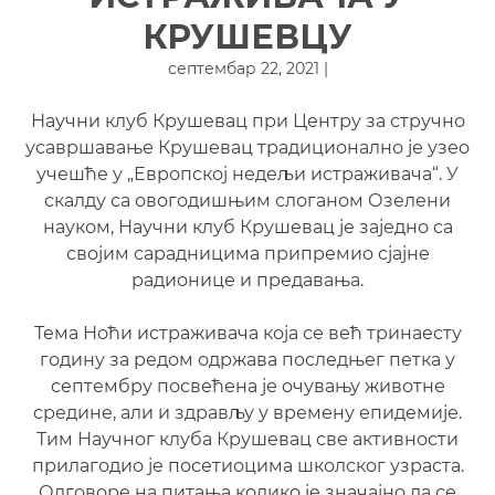
КРУШЕВЦУ
септембар 22, 2021 |
Научни клуб Крушевац при Центру за стручно
усавршавање Крушевац традиционално је узео
учешће у „Европској недељи истраживача“. У
скалду са овогодишњим слоганом Озелени
науком, Научни клуб Крушевац је заједно са
својим сарадницима припремио сјајне
радионице и предавања.
Тема Ноћи истраживача која се већ тринаесту
годину за редом одржава последњег петка у
септембру посвећена је очувању животне
средине, али и здрављу у времену епидемије.
Тим Научног клуба Крушевац све активности
прилагодио је посетиоцима школског узраста.
Одговоре на питања колико је значајно да се