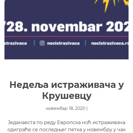
Недеља истраживача у
Крушевцу
новембар 18, 2020 |
Једанаеста по реду Европска ноћ истраживача
одиграће се последњег петка у новембру у чак