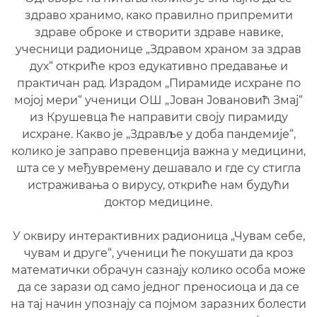
здраво хранимо, како правилно припремити
здраве оброке и створити здраве навике,
учесници радионице „Здравом храном за здрав
дух“ откриће кроз едукативно предавање и
практичан рад. Израдом „Пирамиде исхране по
мојој мери“ ученици ОШ „Јован Јовановић Змај“
из Крушевца ће направити своју пирамиду
исхране. Какво је „Здравље у доба пандемије“,
колико је заправо превенција важна у медицини,
шта се у међувремену дешавало и где су стигла
истраживања о вирусу, откриће нам будући
доктор медицине.
У оквиру интерактивних радионица „Чувам себе,
чувам и друге“, ученици ће покушати да кроз
математички обрачун сазнају колико особа може
да се зарази од само једног преносиоца и да се
на тај начин упознају са појмом заразних болести