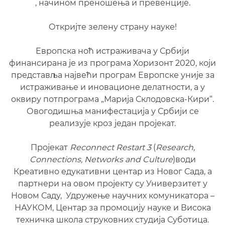
, начином преношења и превенције.
Откријте зелену страну науке!
Европска ноћ истраживача у Србији
финансирана је из програма Хоризонт 2020, који
представља највећи програм Европске уније за
истраживање и иновационе делатности, а у
оквиру потпрограма „Марија Склодовска-Кири“.
Овогодишња манифестација у Србији се
реализује кроз један пројекат.
Пројекат
Reconnect Restart 3
(
Research,
Connections, Networks and Culture
)води
Креативно едукативни центар из Новог Сада, а
партнери на овом пројекту су Универзитет у
Новом Саду, Удружење научних комуникатора –
НАУКОМ, Центар за промоцију науке и Висока
техничка школа струковних студија Суботица.