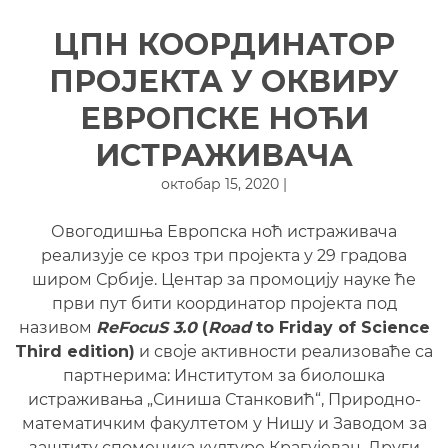
ЦПН КООРДИНАТОР
ПРОЈЕКТА У ОКВИРУ
ЕВРОПСКЕ НОЋИ
ИСТРАЖИВАЧА
октобар 15, 2020 |
Овогодишња Европска ноћ истраживача
реализује се кроз три пројекта у 29 градова
широм Србије. Центар за промоцију науке ће
први пут бити координатор пројекта под
називом
ReFocuS 3.0
(
Road
to Friday of Science
Third edition)
и своје активности реализоваће са
партнерима: Институтом за биолошка
истраживања „Синиша Станковић“, Природно-
математичким факултетом у Нишу и Заводом за
заштиту споменика културе Крагујевац. Други