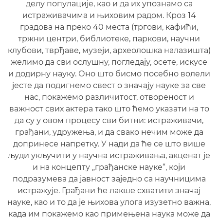
делу популације, као и да их упознамо са
истраживачима и њиховим радом. Кроз 14
градова на преко 40 места (тргови, кафићи,
тржни центри, библиотеке, паркови, научни
клубови, тврђаве, музеји, археолошка налазишта)
желимо да сви ослушну, погледају, осете, искусе
и додирну науку. Оно што бисмо посебно волели
јесте да подигнемо свест о значају науке за све
нас, покажемо различитост, отвореност и
важност свих актера тако што ћемо указати на то
да су у овом процесу сви битни: истраживачи,
грађани, удружења, и да свако нечим може да
допринесе напретку. У нади да ће се што више
људи укључити у научна истраживања, акценат је
и на концепту „грађанске науке“, који
подразумева да јавност заједно са научницима
истражује. Грађани ће лакше схватити значај
науке, као и то да је њихова улога изузетно важна,
када им покажемо као примењена наука може да