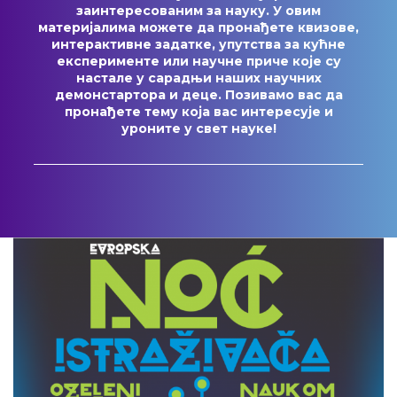
заинтересованим за науку. У овим
материјалима можете да пронађете квизове,
интерактивне задатке, упутства за кућне
експерименте или научне приче које су
настале у сарадњи наших научних
демонстартора и деце. Позивамо вас да
пронађете тему која вас интересује и
уроните у свет науке!