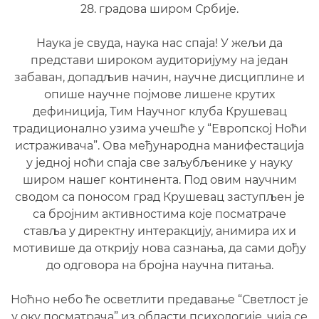
28. градова широм Србије.
Наука је свуда, наука нас спаја! У жељи да
представи широком аудиторијуму на један
забаван, допадљив начин, научне дисциплине и
опише научне појмове лишене крутих
дефиниција, Тим Научног клуба Крушевац
традиционално узима учешће у “Европској Ноћи
истраживача”. Ова међународна манифестација
у једној ноћи спаја све заљубљенике у науку
широм нашег континента. Под овим научним
сводом са поносом град Крушевац заступљен је
са бројним активностима које посматраче
ставља у директну интеракцију, анимира их и
мотивише да открију нова сазнања, да сами дођу
до одговора на бројна научна питања.
Ноћно небо ће осветлити предавање “Светлост је
у оку посматрача” из области психологије, чија се