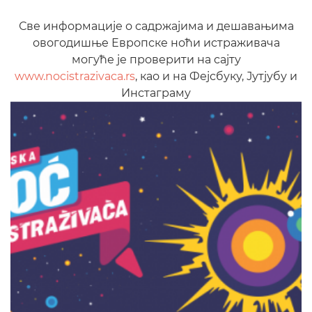
Све информације о садржајима и дешавањима
овогодишње Европске ноћи истраживача
могуће је проверити на сајту
www.nocistrazivaca.rs
, као и на Фејсбуку, Јутјубу и
Инстаграму