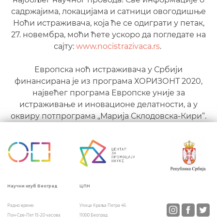
садржајима, локацијама и сатници овогодишње
Ноћи истраживача, која ће се одиграти у петак,
27. новембра, моћи ћете ускоро да погледате на
сајту:
www.nocistrazivaca.rs
.
Европска ноћ истраживача у Србији
финансирана је из програма ХОРИЗОНТ 2020,
највећег програма Европске уније за
истраживање и иновационе делатности, а у
оквиру потпрограма „Марија Склодовска-Кири“.
ЦПН
Научни клуб Београд
Улица Краља Петра 46
Радно време:
11000 Београд
Пон-Сре-Пет 15-20 часова