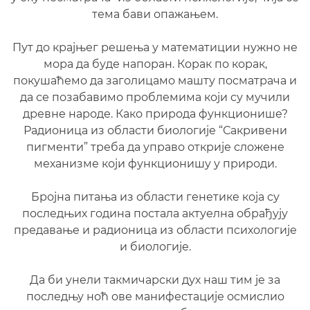
тема бави опажањем.
Пут до крајњег решења у математиции нужно не
мора да буде напоран. Корак по корак,
покушаћемо да заголицамо машту посматрача и
да се позабавимо проблемима који су мучили
древне народе. Како природа функционише?
Радионица из области биологије “Сакривени
пигменти” треба да управо открије сложене
механизме који функционишу у природи.
Бројна питања из области генетике која су
последњих година постала актуелна обрађују
предавање и радионица из области психологије
и биологије.
Да би унели такмичарски дух наш тим је за
последњу ноћ ове манифестације осмислио