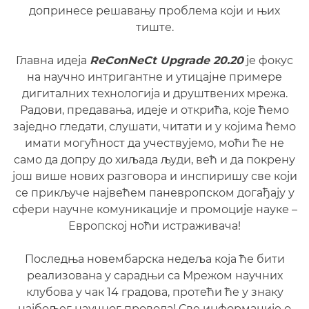
допринесе решавању проблема који и њих
тиште.
Главна идеја
ReConNeCt Upgrade 20.20
је фокус
на научно интригантне и утицајне примере
дигиталних технологија и друштвених мрежа.
Радови, предавања, идеје и открића, које ћемо
заједно гледати, слушати, читати и у којима ћемо
имати могућност да учествујемо, моћи ће не
само да допру до хиљада људи, већ и да покрену
још више нових разговора и инспиришу све који
се прикључе највећем паневропском догађају у
сфери научне комуникације и промоције науке –
Европској ноћи истраживача!
Последња новембарска недеља која ће бити
реализована у сарадњи са Мрежом научних
клубова у чак 14 градова, протећи ће у знаку
најбољег научног провода! Све информације о