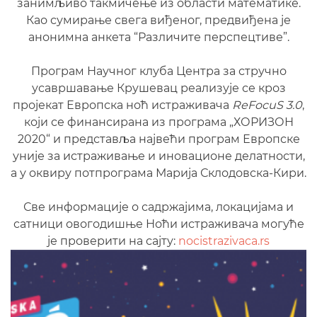
занимљиво такмичење из области математике.
Као сумирање свега виђеног, предвиђена је
анонимна анкета “Различите перспецтиве”.
Програм Научног клуба Центра за стручно
усавршавање Крушевац реализује се кроз
пројекат Европска ноћ истраживача
ReFocuS 3.0
,
који се финансирана из програма „ХОРИЗОН
2020“ и представља највећи програм Европске
уније за истраживање и иновационе делатности,
а у оквиру потпрограма Марија Склодовска-Кири.
Све информације о садржајима, локацијама и
сатници овогодишње Ноћи истраживача могуће
је проверити на сајту:
nocistrazivaca.rs