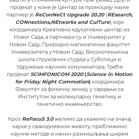
пројекат у коме је Центар за промоцију науке
партнер је
ReConNeCt Upgrade 20.20
(
REsearch,
CONnections,NEtworks and CulTure
), који
координира Креативно едукативни центар из
Новог Сада, а партнери су и Универзитет у
Новом Саду, Природно-математички факултет
Универзитета у Новом Саду, Високотехничка
школа струковних студија у Суботици и
Удружење научних комуникатора. Трећи
пројекат
SCIMFONICOM 2020
(
Science in Motion
for Friday Night Commotion
)
координира
Факултет за физичку хемију у сарадњи са
Институтом за молекуларну генетику и
генетичко инжењерство.
Кроз
ReFocuS 3.0
желимо да укажемо на значај
науке у свакодневном животу, приближимо
научне методе и начин размишљања ширем