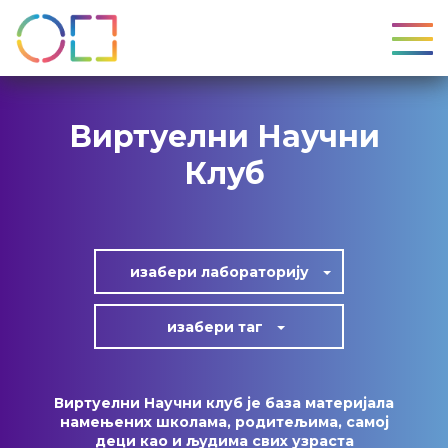
УКЉ
Виртуелни Научни
Клуб
изабери лабoраторију
изабери таг
Виртуелни Научни клуб је база материјала
намењених школама, родитељима, самој
деци као и људима свих узраста