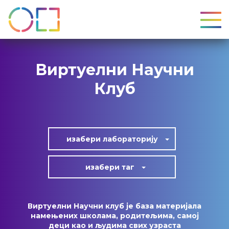
УКЉ
Виртуелни Научни
Клуб
изабери лабoраторију
изабери таг
Виртуелни Научни клуб је база материјала
намењених школама, родитељима, самој
деци као и људима свих узраста