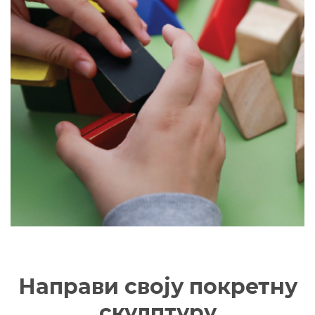
Направи своју покретну
скулптуру