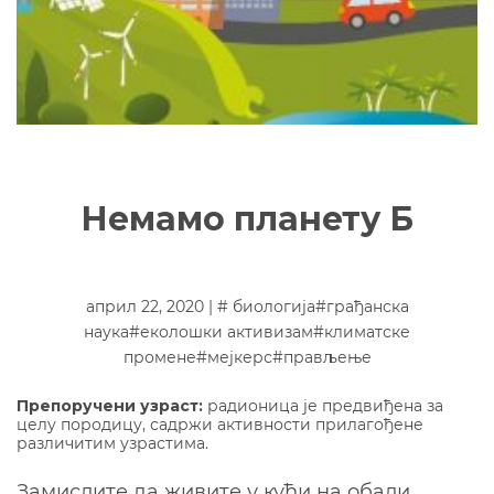
Немамо планету Б
април 22, 2020 | #
биологија
#
грађанска
наука
#
еколошки активизам
#
климатске
промене
#
мејкерс
#
прављење
Прeпоручени узраст:
радионица је предвиђена за
целу породицу, садржи активности прилагођене
различитим узрастима.
Замислите да живите у кући на обали