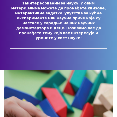
заинтересованим за науку. У овим
материјалима можете да пронађете квизове,
интерактивне задатке, упутства за кућне
експерименте или научне приче које су
настале у сарадњи наших научних
демонстартора и деце. Позивамо вас да
пронађете тему која вас интересује и
уроните у свет науке!