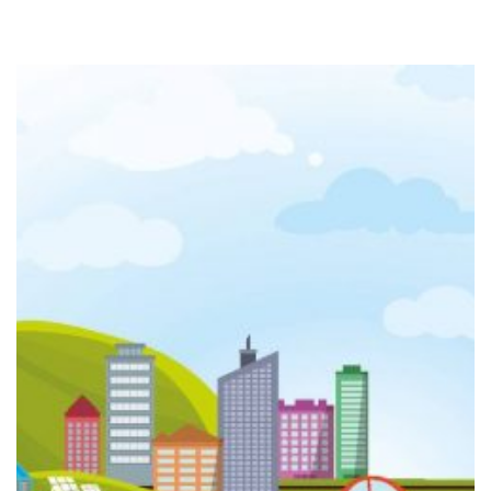
проверимо коначне бројке – јесу ли оне
баш онакве какве једначине предвиђају?
Читајте, слушајте, решавајте, учествујете и
делите наш програм! Јер наука је супер!