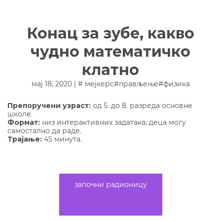
Конац за зубе, какво
чудно математичко
клатно
мај 18, 2020 | #
мејкерс
#
прављење
#
физика
Препоручени узраст:
од 5. до 8. разреда основне
школе.
Формат:
низ интерактивних задатака; деца могу
самостално да раде.
Трајање:
45 минута.
Шта је то заједничко за једну љуљашку,
метроном или велики боксерски џак? Шта
су то осцилације и чему нам то служи
започни радионицу
период осциловања? Искористимо канап,
конац за зубе или обичну пертлу да
направимо своје математичко клатно и