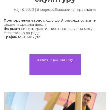
мај 18, 2020 | #
мејкерс
#
механика
#
прављење
Препоручени узраст:
од 5. до 8. разреда основне
школе и средња школа.
Формат:
низ интерактивних задатака; деца могу
самостално да раде.
Трајање:
60 минута.
Зарањамо у свет аутомата – покретних
скулптура које уз помоћ математике
оживљавају! Упознаћемо полуге и
започни радионицу
зупчанике који окретање ручице
претварају у разнолике покрете. Хајде да
научимо нешто о основама механике и
направимо птицу која маше крилима или
брод који се бори са таласима! Када
савладате ове принципе, моћи ћете да
направите шта год пожелите!
Читајте, слушајте, решавајте, учествујете и