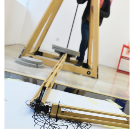
делите наш програм! Јер наука је супер!
Кликните овде како бисте
преузели шаблоне