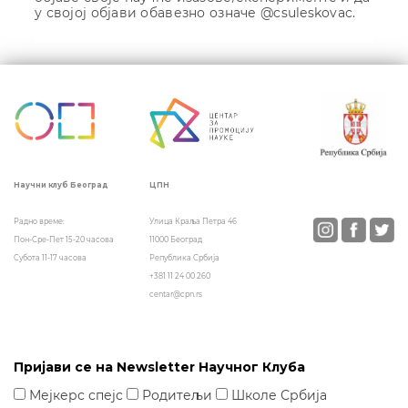
у својој објави обавезно означе @csuleskovac.
Кретање
чланка
ЦПН
Научни клуб Београд
Улица Краља Петра 46
Радно време:
11000 Београд
Пон-Сре-Пет 15-20 часова
Република Србија
Субота 11-17 часова
+381 11 24 00 260
centar@cpn.rs
Пријави се на Newsletter Научног Клуба
Мејкерс спејс
Родитељи
Школе Србија