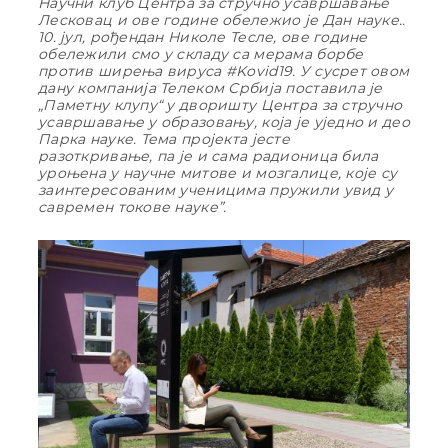
Научни клуб Центра за стручно усавршавање
Лесковац и ове године обележио је Дан науке..
10. јул, рођендан Николе Тесле, ове године
обележили смо у складу са мерама борбе
против ширења вируса #Kovid19. У сусрет овом
дану компанија Телеком Србија поставила је
„Паметну клупу“ у дворишту Центра за стручно
усавршавање у образовању, која је уједно и део
Парка науке. Тема пројекта јесте
разоткривање, па је и сама радионица била
уроњена у научне митове и мозгалице, које су
заинтересованим ученицима пружили увид у
савремен токове науке”.