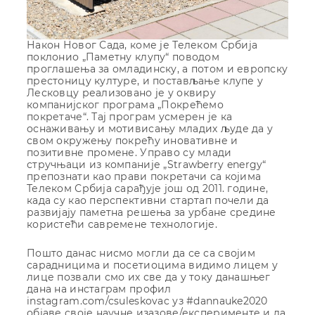
Након Новог Сада, коме је Телеком Србија
поклонио „Паметну клупу“ поводом
проглашења за омладинску, а потом и европску
престоницу културе, и постављање клупе у
Лесковцу реализовано је у оквиру
компанијског програма „Покрећемо
покретаче“. Тај програм усмерен је ка
оснаживању и мотивисању младих људе да у
свом окружењу покрећу иновативне и
позитивне промене. Управо су млади
стручњаци из компаније „Strawberry energy“
препознати као прави покретачи са којима
Телеком Србија сарађује још од 2011. године,
када су као перспективни стартап почели да
развијају паметна решења за урбане средине
користећи савремене технологије.
Пошто данас нисмо могли да се са својим
сарадницима и посетиоцима видимо лицем у
лице позвали смо их све да у току данашњег
дана на инстаграм профил
instagram.com/csuleskovac уз #dannauke2020
објаве своје научне изазове/експерименте и да