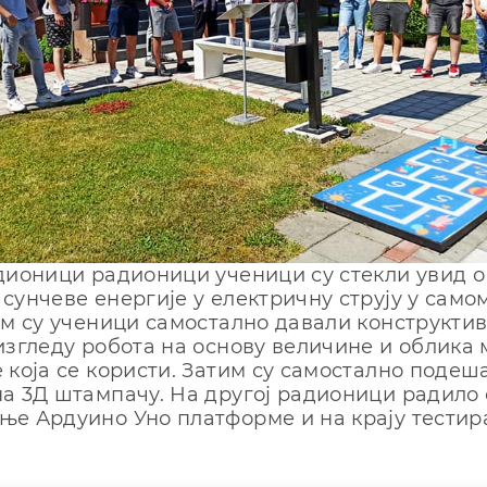
дионици радионици ученици су стекли увид о
сунчеве енергије у електричну струју у само
им су ученици самостално давали конструкти
изгледу робота на основу величине и облика 
 која се користи. Затим су самостално подеш
а 3Д штампачу. На другој радионици радило 
е Ардуино Уно платформе и на крају тестир