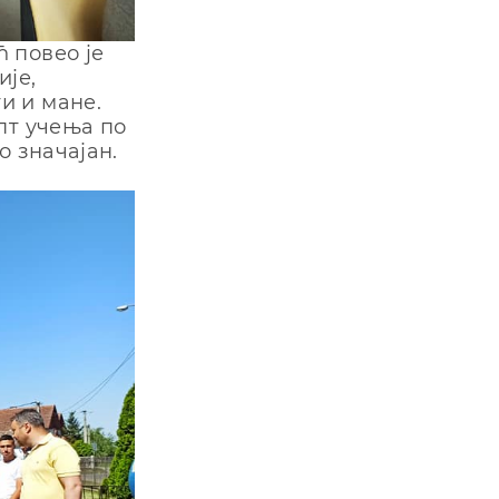
 повео је
ије,
и и мане.
пт учења по
о значајан.