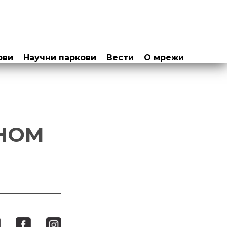
ови
Научни паркови
Вести
О мрежи
ЧНОМ