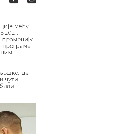
ције међу
6.2021.
а промоцију
е програме
аним
едњошколце
и чути
 били