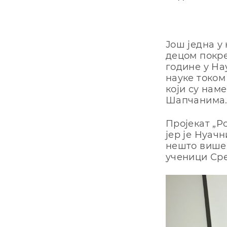
Још једна у
децом покрен
године у На
науке током
који су нам
Шапчанима
Пројекат „Р
јер је Нуач
нешто више 
ученици Сре