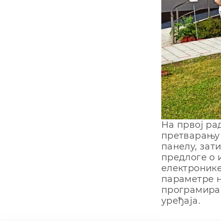
На првој ра
претварању 
панелу, зат
предлоге о 
електронике
параметре н
програмирањ
уређаја.