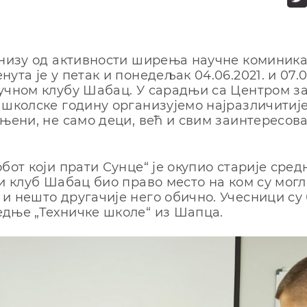
 низу од активности ширења научне коминика
ута је у петак и понедељак 04.06.2021. и 07.0
учном клубу Шабац. У сарадњи са Центром з
 школске годину организујемо најразличитиј
ењени, не само деци, већ и свим заинтересов
.
обот који прати Сунце“ је окупио старије ср
ни клуб Шабац био право место на ком су могл
и нешто другачије него обично. Учесници су
дње „Техничке школе“ из Шапца.