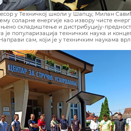
сор у Техничкој школи у Шапцу, Милан Савић
тему соларне енергије као извору чисте енерг
 њено складиштење и дистрибуцију-предност
а је популаризација техничких наука и конце
Направи сам, који је у техничким наукама врл