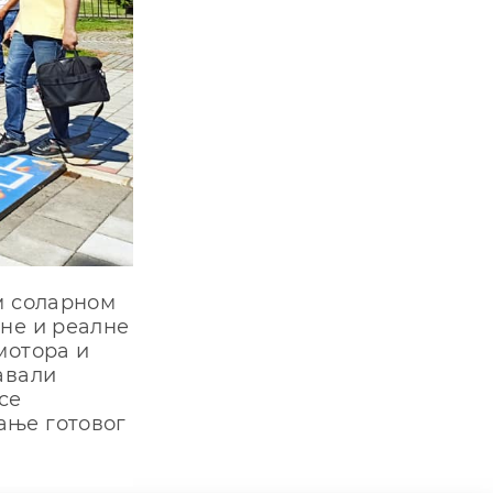
м соларном
вне и реалне
мотора и
авали
се
ање готовог