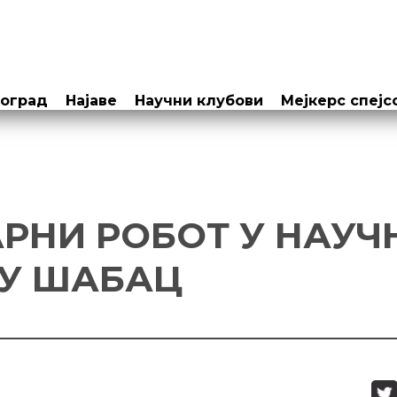
еоград
Најаве
Научни клубови
Мејкерс спејс
РНИ РОБОТ У НАУ
У ШАБАЦ