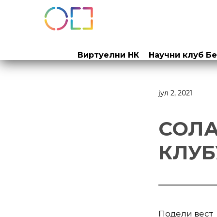
Прескочи
на
Виртуелни НК
Научни клуб Б
садржај
јул 2, 2021
СОЛА
КЛУБ
Подели вест