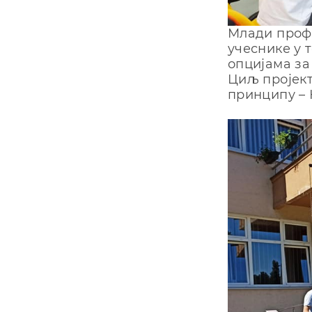
Млади профе
учеснике у 
опцијама за
Циљ пројект
принципу – 