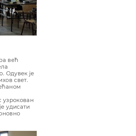
ра већ
ела
. Одувек је
хов свет.
већаном
с узрокован
је удисати
поновно