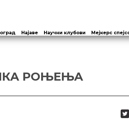
еоград
Најаве
Научни клубови
Мејкерс спејс
ИКА РОЊЕЊА