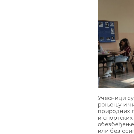
Учесници су
роњењу и чи
природних п
и спортских
обезбеђење
или без оси