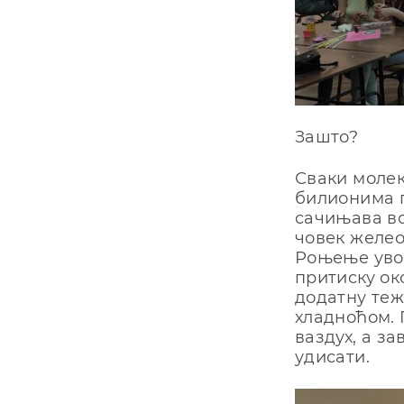
Зашто?
Сваки молек
билионима г
сачињава во
човек желео
Роњење увод
притиску ок
додатну теж
хладноћом. 
ваздух, а з
удисати.