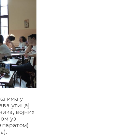
ка има у
ава утицај
ика, војних
дом уз
апаратом)
а).