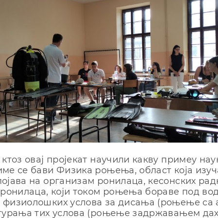
 ктоз овај пројекат научили какву примеу нау
ме се бави Физика роњења, област која изуч
ојава на организам ронилаца, кесонских радн
 ронилаца, који током роњења бораве под во
 физиолошких услова за дисања (роњење са 
гурања тих услова (роњење задржавањем дах