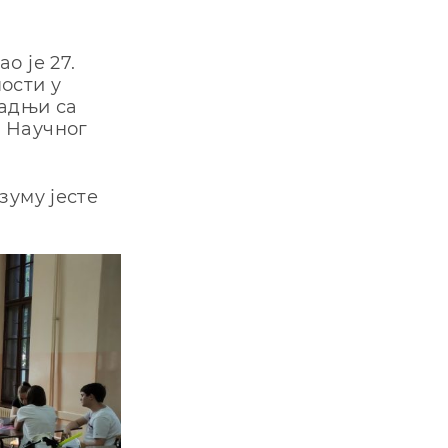
о је 27.
ности у
радњи са
а Научног
зуму јесте