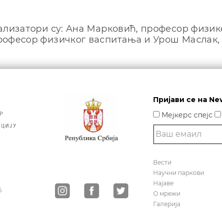
ализатори су: Ана Марковић, професор физи
офесор физичког васпитања и Урош Маслак,
е
Пријави се на Ne
Мејкерс спејс
Вести
Научни паркови
Најаве
6
О мрежи
Галерија