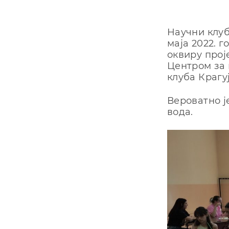
Научни клуб
маја 2022. г
оквиру прој
Центром за 
клуба Крагуј
Вероватно ј
вода.