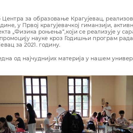
 Центра за образовање Крагујевац, реализова
одине, у Првој крагујевачкој гиманзији, актив
екта „Физика роњења“,који се реализује у са
промоцију науке кроз Годишњи програм рад
евац за 2021. годину.
една од најчуднијих материја у нашем универ