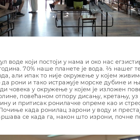
ул воде који постоји у нама и око нас егзисти
одина. 70% наше планете је вода. ⅔ нашег т
да, али ипак то није окружење у којем живимо
 да рони и тако истражује морске дубине и њи
и човека у окружење у којем је изложен по
олине, повећаном отпору дисању, кретању, уз
ину и притисак ронилачке опреме као и стре
Почиње када ронилац зарони у воду и преста
авршава се када га, након што изрони, почне 