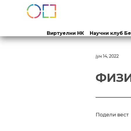
Прескочи
на
Виртуелни НК
Научни клуб Б
садржај
јун 14, 2022
ФИЗ
Подели вест