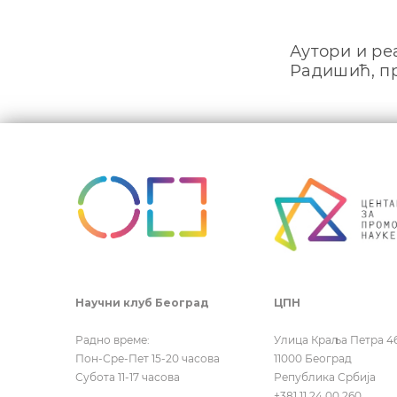
Аутори и ре
Радишић, пр
Кретањ
чланка
Научни клуб Београд
ЦПН
Радно време:
Улица Краља Петра 4
Пон-Сре-Пет 15-20 часова
11000 Београд
Субота 11-17 часова
Република Србија
+381 11 24 00 260