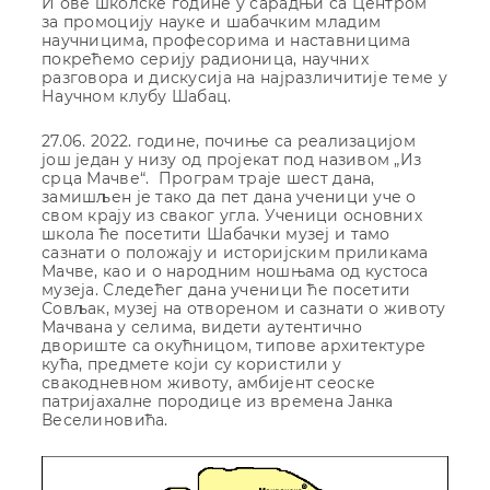
И ове школске године у сарадњи са Центром
за промоцију науке и шабачким младим
научницима, професорима и наставницима
покрећемо серију радионица, научних
разговора и дискусија на најразличитије теме у
Научном клубу Шабац.
27.06. 2022. године, почиње са реализацијом
још један у низу од пројекат под називом „Из
срца Мачве“. Програм траје шест дана,
замишљен је тако да пет дана ученици уче о
свом крају из сваког угла. Ученици основних
школа ће посетити Шабачки музеј и тамо
сазнати о положају и историјским приликама
Мачве, као и о народним ношњама од кустоса
музеја. Следећег дана ученици ће посетити
Совљак, музеј на отвореном и сазнати о животу
Мачвана у селима, видети аутентично
двориште са окућницом, типове архитектуре
кућа, предмете који су користили у
свакодневном животу, амбијент сеоске
патријахалне породице из времена Јанка
Веселиновића.