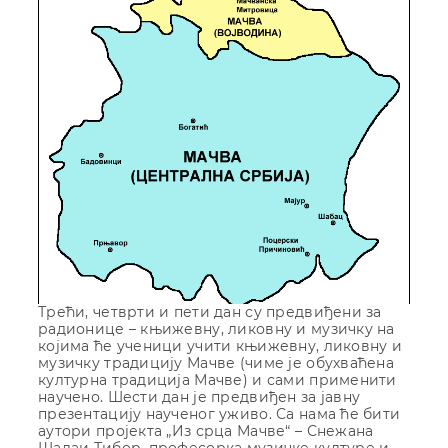
Трећи, четврти и пети дан су предвиђени за
радионице – књижевну, ликовну и музичку на
којима ће ученици учити књижевну, ликовну и
музичку традицију Мачве (чиме је обухваћена
културна традиција Мачве) и сами применити
научено. Шести дан је предвиђен за јавну
презентацију наученог уживо. Са нама ће бити
аутори пројекта „Из срца Мачве“ – Снежана