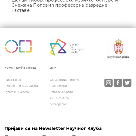
Шалаи Тибор, професорка музичке културе и
Снежана Поповић професорка разредне
наставе.
Кретање
чланка
ЦПН
Научни клуб Београд
Улица Краља Петра 46
Радно време:
11000 Београд
Пон-Сре-Пет 15-20 часова
Република Србија
Субота 11-17 часова
+381 11 24 00 260
centar@cpn.rs
Пријави се на Newsletter Научног Клуба