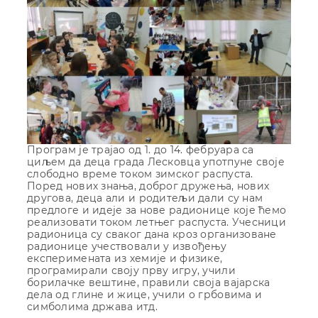
Програм је трајао од 1. до 14. фебруара са
циљем да деца града Лесковца употпуне своје
слободно време током зимског распуста.
Поред нових знања, доброг дружења, нових
другова, деца али и родитељи дали су нам
предлоге и идеје за нове радионице које ћемо
реализовати током летњег распуста. Учесници
радионица су сваког дана кроз организоване
радионице учествовали у извођењу
експеримената из хемије и физике,
програмирали своју прву игру, учили
борилачке вештине, правили своја вајарска
дела од глине и жице, учили о грбовима и
симболима држава итд.