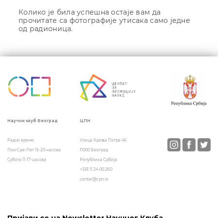
Колико је била успешна остаје вам да
прочитате са фотографије утисака само једне
од радионица.
Кретање
чланка
ЦПН
Научни клуб Београд
Улица Краља Петра 46
Радно време:
11000 Београд
Пон-Сре-Пет 15-20 часова
Република Србија
Субота 11-17 часова
+381 11 24 00 260
centar@cpn.rs