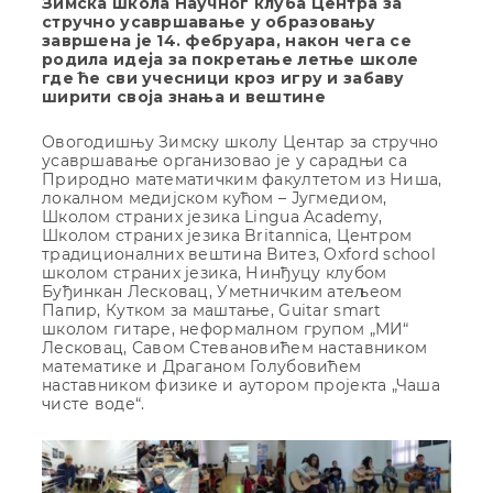
Зимска школа Научног клуба Центра за
стручно усавршавање у образовању
завршена је 14. фебруара, након чега се
родила идеја за покретање летње школе
где ће сви учесници кроз игру и забаву
ширити своја знања и вештине
Овогодишњу Зимску школу Центар за стручно
усавршавање организовао је у сарадњи са
Природно математичким факултетом из Ниша,
локалном медијском кућом – Југмедиом,
Школом страних језика Lingua Academy,
Школом страних језика Britannica, Центром
традиционалних вештина Витез, Oxford school
школом страних језика, Нинђуцу клубом
Буђинкан Лесковац, Уметничким атељеом
Папир, Кутком за маштање, Guitar smart
школом гитаре, неформалном групом „МИ“
Лесковац, Савом Стевановићем наставником
математике и Драганом Голубовићем
наставником физике и аутором пројекта „Чаша
чисте воде“.