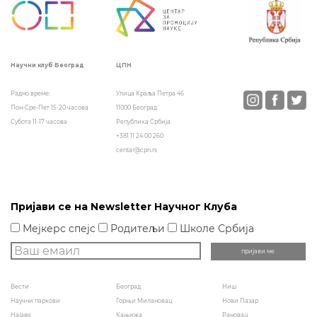
ЦПН
Научни клуб Београд
Улица Краља Петра 46
Радно време:
11000 Београд
Пон-Сре-Пет 15-20 часова
Република Србија
Субота 11-17 часова
+381 11 24 00 260
centar@cpn.rs
Пријави се на Newsletter Научног Клуба
Мејкерс спејс
Родитељи
Школе Србија
Вести
Београд
Ниш
Научни паркови
Горњи Милановац
Нови Пазар
Најаве
Кањижа
Рановац