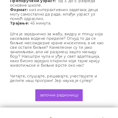
Препоручени узраст:
од 3. до 5. разреда
основне школе.
Формат:
низ интерактивних задатака; деца
могу самостално да раде, млађи узраст уз
помоћ одраслих.
Трајање:
45 минута.
Шта је заједничко за жабу, видру и птицу која
насељава водене пределе? Откуд то да се
биљке месождерке хране инсектима, а не као
све остале биљке? Камелеони су ти јако
занимљиви, али не разумеш зашто мењају
боју? Наоштри чула и уђи у свет адаптација,
како бисмо заједно открили које тајне крију
животињске и биљне врсте око нас!
Читајте, слушајте, решавајте, учествујете и
делите наш програм! Јер наука је супер!
започни радионицу
Кретање
чланка