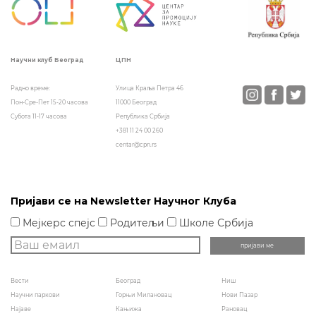
ЦПН
Научни клуб Београд
Улица Краља Петра 46
Радно време:
11000 Београд
Пон-Сре-Пет 15-20 часова
Република Србија
Субота 11-17 часова
+381 11 24 00 260
centar@cpn.rs
Пријави се на Newsletter Научног Клуба
Мејкерс спејс
Родитељи
Школе Србија
Вести
Београд
Ниш
Научни паркови
Горњи Милановац
Нови Пазар
Најаве
Кањижа
Рановац