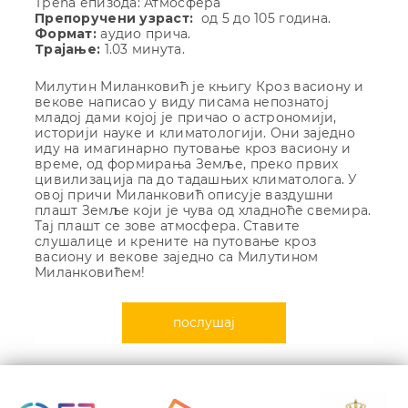
Трећа епизода: Атмосфера
Препоручени узраст:
од 5 до 105 година.
Формат:
аудио прича.
Трајање:
1.03 минута.
Милутин Миланковић је књигу Кроз васиону и
векове написао у виду писама непознатој
младој дами којој је причао о астрономији,
историји науке и климатологији. Они заједно
иду на имагинарно путовање кроз васиону и
време, од формирања Земље, преко првих
цивилизација па до тадашњих климатолога. У
овој причи Миланковић описује ваздушни
плашт Земље који је чува од хладноће свемира.
Тај плашт се зове атмосфера. Ставите
слушалице и крените на путовање кроз
васиону и векове заједно са Милутином
Миланковићем!
послушај
Кретање
чланка