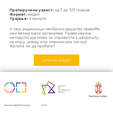
Прeпоручени узраст:
од 7 до 107 година
Формат:
видео
Трајање:
4 минута
У овој радионици необично друштво правиће
нам веома мали организми. Права научна
методологија може се спровести у дворишту,
на мору, језеру или планинском потоку!
Желите ли да пробате?
започни видео
Кретање
чланка
ЦПН
Научни клуб Београд