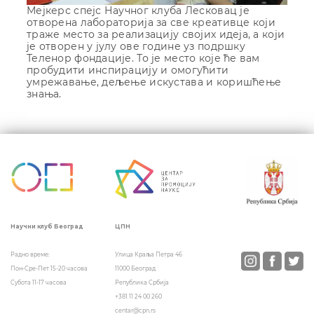
Мејкерс спејс Научног клуба Лесковац jе
отворена лабораториjа за све креативце коjи
траже место за реализацију своjих идеjа, а који
је отворен у јулу ове године уз подршку
Теленор фондације. То је место које ће вам
пробудити инспирациjу и омогућити
умрежавање, дељење искустава и коришћење
знања.
Кретање
чланка
ЦПН
Научни клуб Београд
Улица Краља Петра 46
Радно време:
11000 Београд
Пон-Сре-Пет 15-20 часова
Република Србија
Субота 11-17 часова
+381 11 24 00 260
centar@cpn.rs