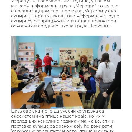
У среду, 10. новембра 2021. године, у нашем
мејкеру неформална група „Мејкери“ почела је
са реализацијом свог пројекта „Мејкери у еко
акцији!“. Поред чланова ове неформалне групе
акцији су се придружили и остали волонтери
основних и средњих школа града Лесковца.
Циљ ове акције је да учеснике упозна са
екосистемима птица нашег краја, којих у
последњих неколико година има мање, али и
поставка кућица са храном коју ће донирати
Удружење за заштиту и одгој птица и ситних