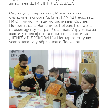
животиња „ШТИГЛИЋ ЛЕСКОВАЦ“.
Ову акцију подржали су Министарство
омладине и спорта Србије, ТИМ 42 Лесковац,
ГМ Оптимист, Млади истраживачи Србије,
Покрет горана Војводине, ЦеГрад, Центар за
промоцију науке, Град Лесковац, Удружење за
заштиту и одгој птица и ситних животиња
„ШТИГЛИЋ ЛЕСКОВАЦ“ и Центар за стручно
усавршавање у образовање Лесковац.