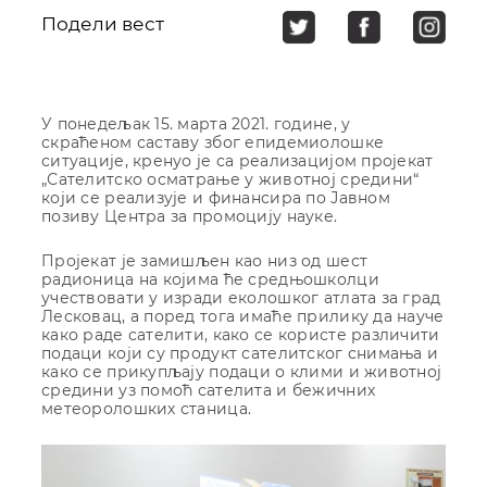
Подели вест
У понедељак 15. марта 2021. године, у
скраћеном саставу због епидемиолошке
ситуације, кренуо је са реализацијом пројекат
„Сателитско осматрање у животној средини“
који се реализује и финансира по Јавном
позиву Центра за промоцију науке.
Пројекат је замишљен као низ од шест
радионица на којима ће средњошколци
учествовати у изради еколошког атлата за град
Лесковац, а поред тога имаће прилику да науче
како раде сателити, како се користе различити
подаци који су продукт сателитског снимања и
како се прикупљају подаци о клими и животној
средини уз помоћ сателита и бежичних
метеоролошких станица.