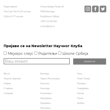
Улица Краља Петра 46
Радно време:
11000 Београд
Пон-Сре-Пет 15-20 часова
Република Србија
Субота 11-17 часова
+381 11 24 00 260
centar@cpn.rs
Пријави се на Newsletter Научног Клуба
Мејкерс спејс
Родитељи
Школе Србија
Вести
Београд
Ниш
Научни паркови
Горњи Милановац
Нови Пазар
Најаве
Кањижа
Рановац
О мрежи
Кикинда
Смедерево
Галерија
Књажевац
Ужице
Крагујевац
Чачак
Крушевац
Шабац
Лесковац