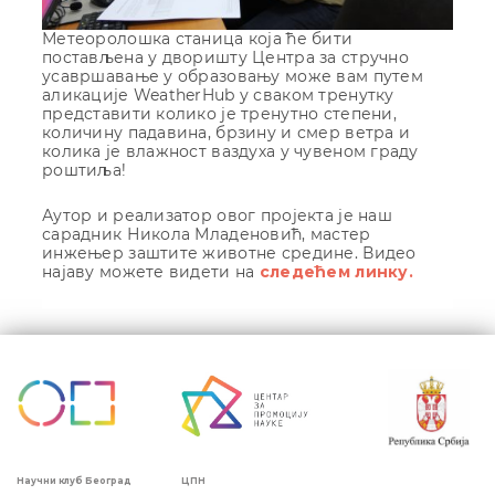
Метеоролошка станица која ће бити
постављена у дворишту Центра за стручно
усавршавање у образовању може вам путем
аликације WeatherHub у сваком тренутку
представити колико је тренутно степени,
количину падавина, брзину и смер ветра и
колика је влажност ваздуха у чувеном граду
роштиља!
Аутор и реализатор овог пројекта је наш
сарадник Никола Младеновић, мастер
инжењер заштите животне средине. Видео
најаву можете видети на
следећем линку.
Кретање
чланка
ЦПН
Научни клуб Београд