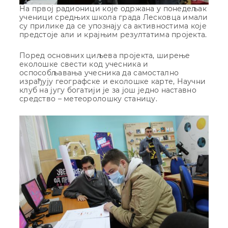
На првој радионици које одржана у понедељак
ученици средњих школа града Лесковца имали
су прилике да се упознају са активностима које
предстоје али и крајњим резултатима пројекта.
Поред основних циљева пројекта, ширење
еколошке свести код учесника и
оспособљавања учесника да самостално
израђују географске и еколошке карте, Научни
клуб на југу богатији је за још једно наставно
средство – метеоролошку станицу.