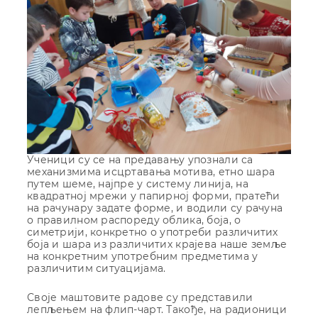
Ученици су се на предавању упознали са
механизмима исцртавања мотива, етно шара
путем шеме, најпре у систему линија, на
квадратној мрежи у папирној форми, пратећи
на рачунару задате форме, и водили су рачуна
о правилном распореду облика, боја, о
симетрији, конкретно о употреби различитих
боја и шара из различитих крајева наше земље
на конкретним употребним предметима у
различитим ситуацијама.
Своје маштовите радове су представили
лепљењем на флип-чарт. Такође, на радионици