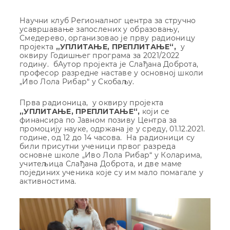
Научни клуб Регионалног центра за стручно
усавршавање запослених у образовању,
Смедерево, организовао је прву радионицу
пројекта
„УПЛИТАЊЕ, ПРЕПЛИТАЊЕ“,
у
оквиру Годишњег програма за 2021/2022
годину. бАутор пројекта је Слађана Доброта,
професор разредне наставе у основној школи
„Иво Лола Рибар“ у Скобаљу.
Прва радионица, у оквиру пројекта
„УПЛИТАЊЕ, ПРЕПЛИТАЊЕ“,
који се
финансира по Јавном позиву Центра за
промоцију науке, одржана је у среду, 01.12.2021.
године, од 12 до 14 часова. На радионици су
били присутни ученици првог разреда
основне школе „Иво Лола Рибар“ у Коларима,
учитељица Слађана Доброта, и две маме
појединих ученика које су им мало помагале у
активностима.