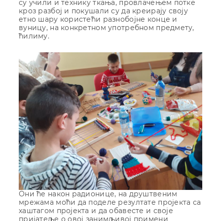
су учили и технику ткања, провлачењем потке
кроз разбој и покушали су да креирају своју
етно шару користећи разнобојне конце и
вуницу, на конкретном употребном предмету,
ћилиму.
Они ће након радионице, на друштвеним
мрежама моћи да поделе резултате пројекта са
хаштагом пројекта и да обавесте и своје
пријатеље о овој занимљивој примени