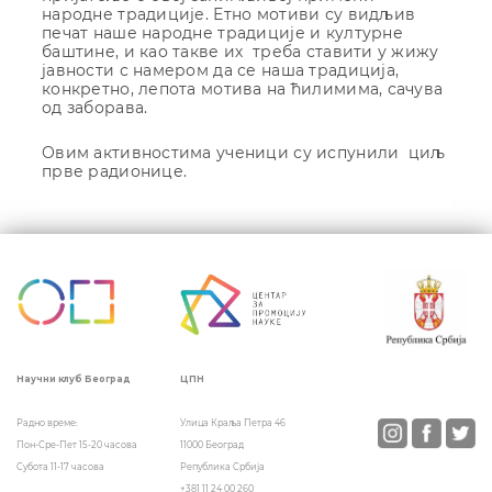
народне традиције. Етно мотиви су видљив
печат наше народне традиције и културне
баштине, и као такве их треба ставити у жижу
јавности с намером да се наша традиција,
конкретно, лепота мотива на ћилимима, сачува
од заборава.
Овим активностима ученици су испунили циљ
прве радионице.
Кретање
чланка
ЦПН
Научни клуб Београд
Улица Краља Петра 46
Радно време:
11000 Београд
Пон-Сре-Пет 15-20 часова
Република Србија
Субота 11-17 часова
+381 11 24 00 260