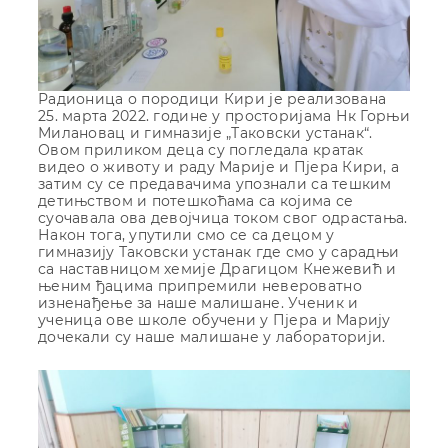
Радионица о породици Кири је реализована
25. марта 2022. године у просторијама Нк Горњи
Милановац и гимназије „Таковски устанак“.
Овом приликом деца су погледала кратак
видео о животу и раду Марије и Пјера Кири, а
затим су се предавачима упознали са тешким
детињством и потешкоћама са којима се
суочавала ова девојчица током свог одрастања.
Након тога, упутили смо се са децом у
гимназију Таковски устанак где смо у сарадњи
са наставницом хемије Драгицом Кнежевић и
њеним ђацима припремили невероватно
изненађење за наше малишане. Ученик и
ученица ове школе обучени у Пјера и Марију
дочекали су наше малишане у лабораторији.