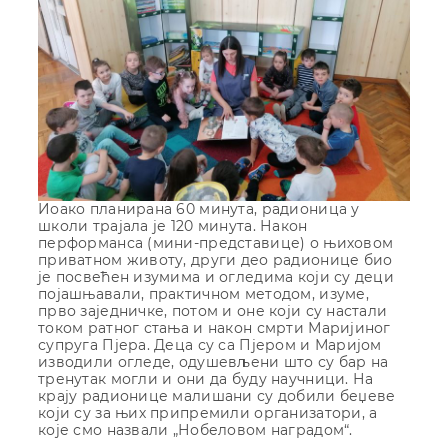
Иоако планирана 60 минута, радионица у
школи трајала је 120 минута. Након
перформанса (мини-представице) о њиховом
приватном животу, други део радионице био
је посвећен изумима и огледима који су деци
појашњавали, практичном методом, изуме,
прво заједничке, потом и оне који су настали
током ратног стања и након смрти Маријиног
супруга Пјера. Деца су са Пјером и Маријом
изводили огледе, одушевљени што су бар на
тренутак могли и они да буду научници. На
крају радионице малишани су добили беџеве
који су за њих припремили организатори, а
које смо назвали „Нобеловом наградом“.