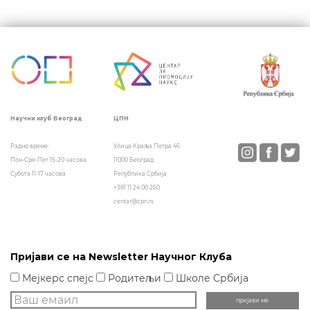
Кретање
чланка
ЦПН
Научни клуб Београд
Улица Краља Петра 46
Радно време:
11000 Београд
Пон-Сре-Пет 15-20 часова
Република Србија
Субота 11-17 часова
+381 11 24 00 260
centar@cpn.rs
Пријави се на Newsletter Научног Клуба
Мејкерс спејс
Родитељи
Школе Србија