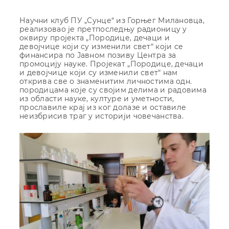
Научни клуб ПУ „Сунце“ из Горњег Милановца,
реализовао је претпоследњу радионицу у
оквиру пројекта „Породице, дечаци и
девојчице који су изменили свет“ који се
финансира по Јавном позиву Центра за
промоцију науке. Пројекат „Породице, дечаци
и девојчице који су изменили свет“ нам
открива све о знаменитим личностима одн.
породицама које су својим делима и радовима
из области науке, културе и уметности,
прославиле крај из ког долазе и оставиле
неизбрисив траг у историји човечанства.