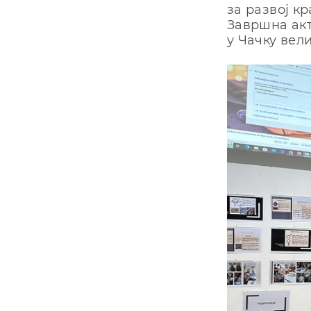
за развој кр
Завршна акт
у Чачку вел