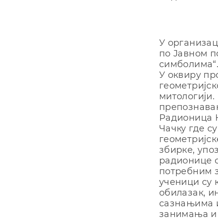
У организац
по Јавном п
симболима“
У оквиру пр
геометријск
митологији.
препознава
Радионица К
Чачку где с
геометријск
збирке, упо
радионице 
потребним з
ученици су 
обилазак, и
сазнањима и
занимања и 