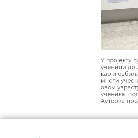
У пројекту 
ученици до 
као и озбиљ
многи учесн
овом узрасту
ученика, по
Ауторке про
Кретањ
чланка