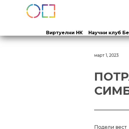
Прескочи
на
Виртуелни НК
Научни клуб Б
садржај
март 1, 2023
ПОТР
СИМБ
Подели вест