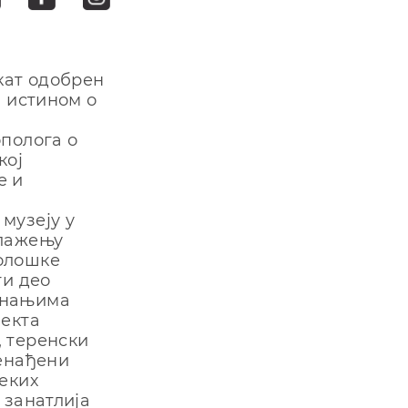
кат одобрен
а истином о
ополога о
кој
е и
музеју у
алажењу
нолошке
ги део
знањима
јекта
, теренски
ненађени
еких
 занатлија