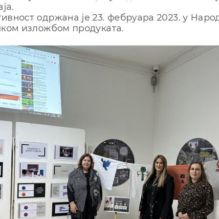
аја.
ивност одржана је 23. фебруара 2023. у Наро
иком изложбом продуката.