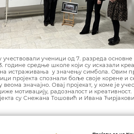
су учествовали ученици од 7. разреда основне
3. године средње школе који су исказали кре
на истраживања у значењу симбола. Овим пр
ици пројекта спознали боље своје корене и се
 веома значајно. Овај пројекат, у коме је уче
диже мотивацију, радозналост и креативност.
јекта су Снежана Тошовић и Ивана Ћирјакови
е