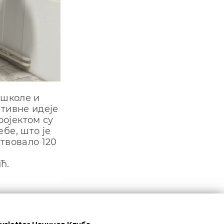
 школе и
ативне идеје
ојектом су
бе, што је
ствовало 120
ћ.