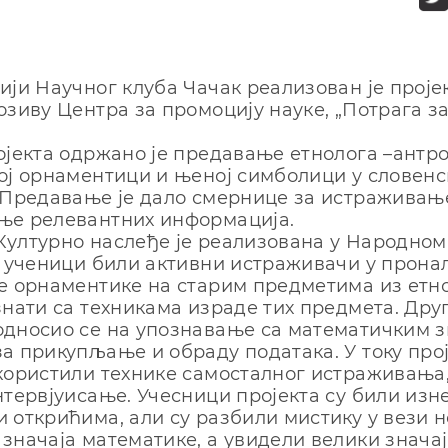
ији Научног клуба Чачак реализован је проје
озиву Центра за промоцију науке, „Потрага з
.
ојекта одржано је предавањe етнолога –антр
ој орнаментици и њеној симболици у словенс
 Предавање је дало смернице за истраживањ
ње релевантних информација.
ултурно наслеђе је реализована у Народном 
у ученици били активни истраживачи у прон
е орнаментике на старим предметима из ет
знати са техникама израде тих предмета. Дру
односио се на упознавање са математичким 
а прикупљање и обраду података. У току про
користили технике самосталног истраживања
нтервјуисање. Учесници пројекта су били из
 открићима, али су разбили мистику у вези н
значаја математике, а увидели велики значај