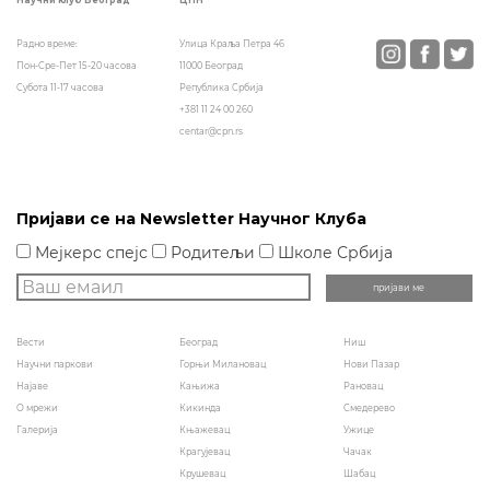
Научни клуб Београд
Улица Краља Петра 46
Радно време:
11000 Београд
Пон-Сре-Пет 15-20 часова
Република Србија
Субота 11-17 часова
+381 11 24 00 260
centar@cpn.rs
Пријави се на Newsletter Научног Клуба
Мејкерс спејс
Родитељи
Школе Србија
Вести
Београд
Ниш
Научни паркови
Горњи Милановац
Нови Пазар
Најаве
Кањижа
Рановац
О мрежи
Кикинда
Смедерево
Галерија
Књажевац
Ужице
Крагујевац
Чачак
Крушевац
Шабац