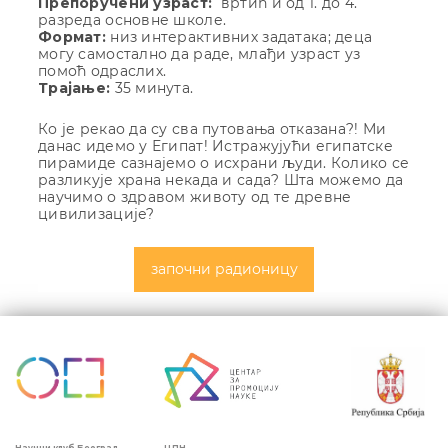
Препоручени узраст:
вртић и од 1. до 4.
разреда основне школе.
Формат:
низ интерактивних задатака; деца
могу самостално да раде, млађи узраст уз
помоћ одраслих.
Трајање:
35 минута.
Ко је рекао да су сва путовања отказана?! Ми
данас идемо у Египат! Истражујући египатске
пирамиде сазнајемо о исхрани људи. Колико се
разликује храна некада и сада? Шта можемо да
научимо о здравом животу од те древне
цивилизације?
започни радионицу
Кретање
чланка
ЦПН