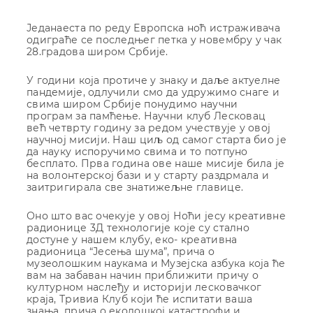
Једанаеста по реду Европска ноћ истраживача
одиграће се последњег петка у новембру у чак
28.градова широм Србије.
У години која протиче у знаку и даље актуелне
пандемије, одлучили смо да удружимо снаге и
свима широм Србије понудимо научни
програм за памћење. Научни клуб Лесковац
већ четврту годину за редом учествује у овој
научној мисији. Наш циљ од самог старта био је
да науку испоручимо свима и то потпуно
бесплато. Прва година ове наше мисије била је
на волонтерској бази и у старту раздрмала и
заитригирала све знатижељне главице.
Оно што вас очекује у овој Ноћи јесу креативне
радионице 3Д технологије које су стално
достуне у нашем клубу, еко- креативна
радионица “Јесења шума”, прича о
музеолошким наукама и Музејска азбука која ће
вам на забаван начин приближити причу о
културном наслеђу и историји лесковачког
краја, Тривиа Клуб који ће испитати ваша
знања, прича о еколошкој катастрофи и