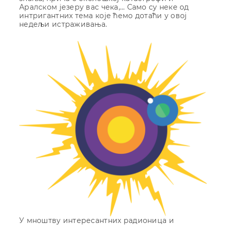
Аралском језеру вас чека,… Само су неке од
интригантних тема које ћемо дотаћи у овој
недељи истраживања.
У мноштву интересантних радионица и