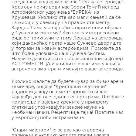
предавања издвајамо за вас “Лов на астероиде”.
Кроз ову причу води нас Зоран Томић испред
Астрономског удружења “ЕУРЕКА” из
Крушевца. Уколико сте као мали сањали да се
на мисији у свемиру на правом сте месту.
Заједно ћемо у овој ноћи открити нови објекат
у Сунчевом систему? Ако сте заинтересовани
онда се прикључите тиму Ловаца на астероиде
који даноноћно прате наше Сунчево двориште
у потрази за новим астероидима. Помозите да
што боље упознамо наш Сунчев систем.
Научите да користите професионални софтвер
АСТРОМЕТРИЦА и упишите ваше име у књигу
астронома аматера и именујте ваше астероиде.
Уколико желите да будете кувар за физичаре и
хемичаре, онда је “Кристални слаткиши”
радионица коју не смете пропустити као
најслађи део овогодишњег програма. Позовите
пријатеље и заједно крените у припрему
слаткиша упознавајући законе науке на
необичан начин. Рецепт није тајна! Пратите нас
у Европској ноћи истраживача.
“Стари мајстори” је за вас као створена
радионица уколико желите прави изазов.