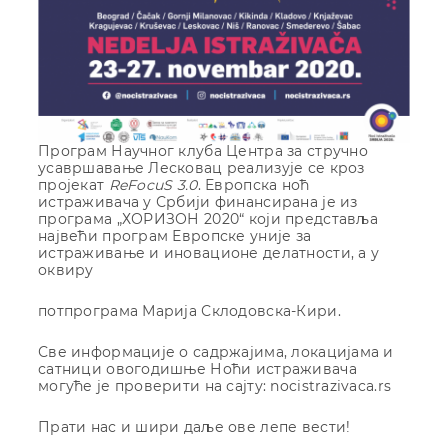
Програм Научног клуба Центра за стручно
усавршавање Лесковац реализује се кроз
пројекат
ReFocuS 3.0
. Европска ноћ
истраживача у Србији финансирана је из
програма „ХОРИЗОН 2020“ који представља
највећи програм Европске уније за
истраживање и иновационе делатности, а у
оквиру
потпрограма Марија Склодовска-Кири.
Све информације о садржајима, локацијама и
сатници овогодишње Ноћи истраживача
могуће је проверити на сајту: nocistrazivaca.rs
Прати нас и шири даље ове лепе вести!