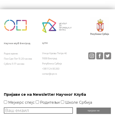
Кретање
чланка
ЦПН
Научни клуб Београд
Улица Краља Петра 46
Радно време:
11000 Београд
Пон-Сре-Пет 15-20 часова
Република Србија
Субота 11-17 часова
+381 11 24 00 260
centar@cpn.rs
Пријави се на Newsletter Научног Клуба
Мејкерс спејс
Родитељи
Школе Србија