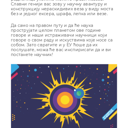
Славни генији вас зову у научну авантуру и
конструкцију нераскидивих веза у виду моста
без и једног ексера, шрафа, лепка или везе.
Да само на правом путу и да ће наука
прострујати целом планетом ове године
говоре и наши истраживачи научници који
говоре о свом раду и искуствима које носе са
собом. Зато свратите и у ЕУ ћоше да их
послушате, можа ће вас инспирисати да и ви
постанете научник!