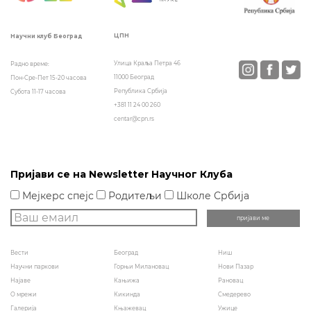
ЦПН
Научни клуб Београд
Улица Краља Петра 46
Радно време:
11000 Београд
Пон-Сре-Пет 15-20 часова
Република Србија
Субота 11-17 часова
+381 11 24 00 260
centar@cpn.rs
Пријави се на Newsletter Научног Клуба
Мејкерс спејс
Родитељи
Школе Србија
Вести
Београд
Ниш
Научни паркови
Горњи Милановац
Нови Пазар
Најаве
Кањижа
Рановац
О мрежи
Кикинда
Смедерево
Галерија
Књажевац
Ужице