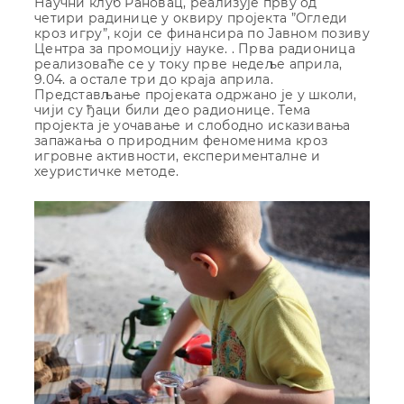
Научни клуб Рановац, реализује прву од
четири радинице у оквиру пројекта ”Огледи
кроз игру”, који се финансира по Јавном позиву
Центра за промоцију науке. . Прва радионица
реализоваће се у току прве недеље априла,
9.04. а остале три до краја априла.
Представљање пројеката одржано је у школи,
чији су ђаци били део радионице. Тема
пројекта је уочавање и слободно исказивања
запажања о природним феноменима кроз
игровне активности, експерименталне и
хеуристичке методе.