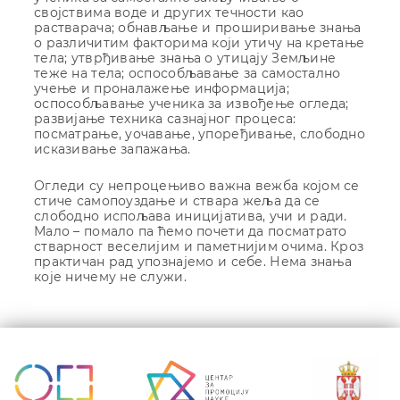
својствима воде и других течности као
растварача; обнављање и проширивање знања
о различитим факторима који утичу на кретање
тела; утврђивање знања о утицају Земљине
теже на тела; оспособљавање за самостално
учење и проналажење информација;
оспособљавање ученика за извођење огледа;
развијање техника сазнајног процеса:
посматрање, уочавање, упоређивање, слободно
исказивање запажања.
Огледи су непроцењиво важна вежба којом се
стиче самопоуздање и ствара жеља да се
слободно испољава иницијатива, учи и ради.
Мало – помало па ћемо почети да посматрато
стварност веселијим и паметнијим очима. Кроз
практичан рад упознајемо и себе. Нема знања
које ничему не служи.
Кретање
чланка