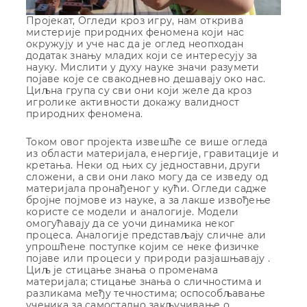
Пројекат, Огледи кроз игру, нам открива
мистерије природних феномена који нас
окружују и уче нас да је оглед неопходан
додатак знању младих који се интересују за
науку. Мислити у духу науке значи разумети
појаве које се свакодневно дешавају око нас.
Циљна група су сви они који желе да кроз
игролике активности докажу валидност
природних феномена.
Током овог пројекта извешће се више огледа
из области материјала, енергије, гравитације и
кретања. Неки од њих су једноставни, други
сложени, а сви они лако могу да се изведу од
материјала пронађеног у кући. Огледи садже
бројне појмове из науке, а за лакше извођење
користе се модели и аналогије. Модели
омогућавају да се уочи динамика неког
процеса. Аналогије представљају сличне али
упрошћене поступке којим се неке физичке
појаве или процеси у природи разјашњавају .
Циљ је стицање знања о променама
материјала; стицање знања о сличностима и
разликама међу течностима; оспособљавање
ученика за самостално закључивање о