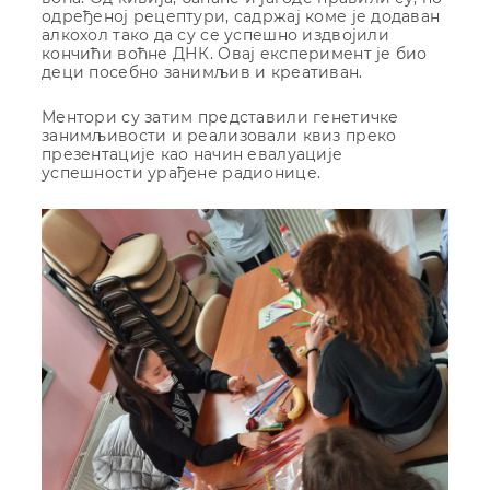
одређеној рецептури, садржај коме је додаван
алкохол тако да су се успешно издвојили
кончићи воћне ДНК. Овај експеримент је био
деци посебно занимљив и креативан.
Ментори су затим представили генетичке
занимљивости и реализовали квиз преко
презентације као начин евалуације
успешности урађене радионице.