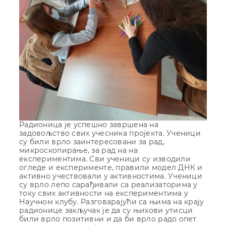
Радионица је успешно завршена на
задовољство свих учесника пројекта. Ученици
су били врло заинтересовани за рад,
микроскопирање, за рад на на
експериментима. Сви ученици су изводили
огледе и експерименте, правили модел ДНК и
активно учествовали у активностима. Ученици
су врло лепо сарађивали са реализаторима у
току свих активности на експериментима у
Научном клубу. Разговарајући са њима на крају
радионице закључак је да су њихови утисци
били врло позитивни и да би врло радо опет