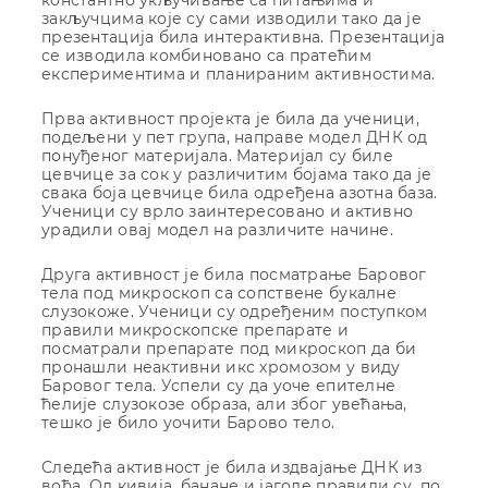
закључцима које су сами изводили тако да је
презентација била интерактивна. Презентација
се изводила комбиновано са пратећим
експериментима и планираним активностима.
Прва активност пројекта је била да ученици,
подељени у пет група, направе модел ДНК од
понуђеног материјала. Материјал су биле
цевчице за сок у различитим бојама тако да је
свака боја цевчице била одређена азотна база.
Ученици су врло заинтересовано и активно
урадили овај модел на различите начине.
Друга активност је била посматрање Баровог
тела под микроскоп са сопствене букалне
слузокоже. Ученици су одређеним поступком
правили микроскопске препарате и
посматрали препарате под микроскоп да би
пронашли неактивни икс хромозом у виду
Баровог тела. Успели су да уоче епителне
ћелије слузокозе образа, али због увећања,
тешко је било уочити Барово тело.
Следећа активност је била издвајање ДНК из
воћа. Од кивија, банане и јагоде правили су, по