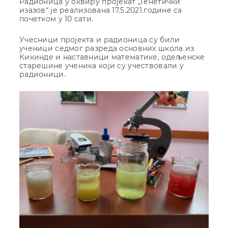
Радионица у оквиру пројекат „Генетички
изазов“ је реализована 17.5.2021.године са
почетком у 10 сати.
Учесници пројекта и радионица су били
ученици седмог разреда основних школа из
Кикинде и наставници математике, одељенске
старешине ученика који су учествовали у
радионици.