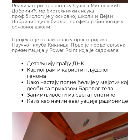
Реализатори пројекта су Сузана Милошевић
Добричић, мр.биотехничких наука,
проф.биологије у основној школи и Дејан
Добричић дипл.биолог, професор биологије у
основној школи.
Пројекат је реализован у просторијама
Научног клуба Кикинда. Прво је представљена
презентација у Power Point која је садржала:
Детаљнију грађу ДНК
Кариограм и кариотип људског
генома
Како настају полне ћелије у мејотичкој
деоби са приказом Баровог тела
Занимљивости из света генетике
Квиз као начин евалуације радионице