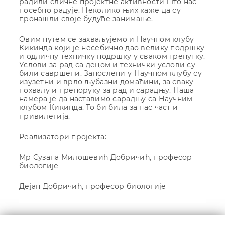
радили сличне пројектне активности што нас
посебно радује. Неколико њих каже да су
пронашли своје будуће занимање.
Овим путем се захваљујемо и Научном клубу
Кикинда који је несебично дао велику подршку
и одличну техничку подршку у сваком тренутку.
Услови за рад са децом и технички услови су
били савршени. Запослени у Научном клубу су
изузетни и врло љубазни домаћини, за сваку
похвалу и препоруку за рад и сарадњу. Наша
намера је да наставимо сарадњу са Научним
клубом Кикинда. То би била за нас част и
привилегија.
Реализатори пројекта:
Мр Сузана Милошевић Добричић, професор
биологије
Дејан Добричић, професор биологије
Кретање