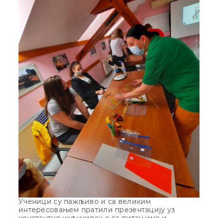
Ученици су пажљиво и са великим
интересовањем пратили презентацију уз
константно укључивање са питањима и