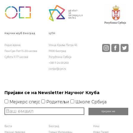
чланка
ЦПН
Научни клуб Београд
Улица Краља Петра 46
Радно време:
11000 Београд
Пон-Сре-Пет 15-20 часова
Република Србија
Субота 11-17 часова
+381 11 24 00 260
centar@cpn.rs
Пријави се на Newsletter Научног Клуба
Мејкерс спејс
Родитељи
Школе Србија
Вести
Београд
Ниш
Научни паркови
Горњи Милановац
Нови Пазар