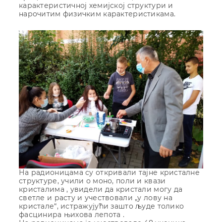
карактеристичној хемијској структури и
нарочитим физичким карактеристикама.
На радионицама су откривали тајне кристалне
структуре, учили о моно, поли и квази
кристалима , увидели да кристали могу да
светле и расту и учествовали „у лову на
кристале“, истражујући зашто људе толико
фасцинира њихова лепота .