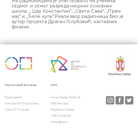
На радионицама је учествовало 48 ученика
седмог и осмог разреда нишких основних
школа: „ Цар Константин“, „Свети Сава“, „Први
мај“ и „Ћеле кула“.Реализаор радионица био је
аутор пројекта Драган Голубовић, наставник
физике.
Кретање
чланка
ЦПН
Научни клуб Београд
Улица Краља Петра 46
Радно време:
11000 Београд
Пон-Сре-Пет 15-20 часова
Република Србија
Субота 11-17 часова
+381 11 24 00 260
centar@cpn.rs