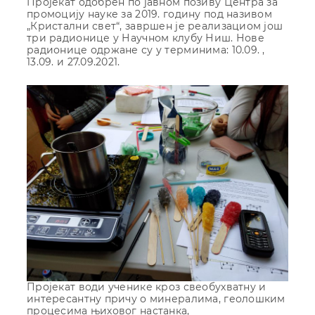
Пројекат одобрен по јавном позиву Центра за
промоцију науке за 2019. годину под називом
„Кристални свет“, завршен је реализациом још
три радионице у Научном клубу Ниш. Нове
радионице одржане су у терминима: 10.09. ,
13.09. и 27.09.2021.
Пројекат води ученике кроз свеобухватну и
интересантну причу о минералима, геолошким
процесима њиховог настанка,