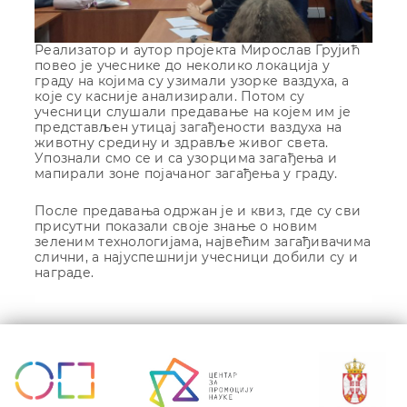
Реализатор и аутор пројекта Мирослав Грујић
повео је учеснике до неколико локација у
граду на којима су узимали узорке ваздуха, а
које су касније анализирали. Потом су
учесници слушали предавање на којем им је
представљен утицај загађености ваздуха на
животну средину и здравље живог света.
Упознали смо се и са узорцима загађења и
мапирали зоне појачаног загађења у граду.
После предавања одржан је и квиз, где су сви
присутни показали своје знање о новим
зеленим технологијама, највећим загађивачима
слични, а најуспешнији учесници добили су и
награде.
Кретање
чланка