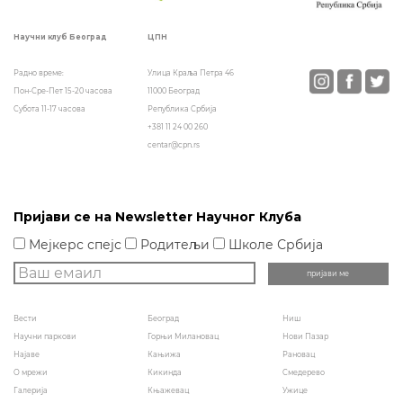
ЦПН
Научни клуб Београд
Улица Краља Петра 46
Радно време:
11000 Београд
Пон-Сре-Пет 15-20 часова
Република Србија
Субота 11-17 часова
+381 11 24 00 260
centar@cpn.rs
Пријави се на Newsletter Научног Клуба
Мејкерс спејс
Родитељи
Школе Србија
Вести
Београд
Ниш
Научни паркови
Горњи Милановац
Нови Пазар
Најаве
Кањижа
Рановац
О мрежи
Кикинда
Смедерево
Галерија
Књажевац
Ужице