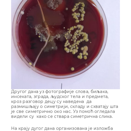
Другог дана уз фотографије слова, биљака,
инсеката, зграда, људског тела и предмета,
кроз разговор децу су наведена да
размишљају о симетрији, складу и схватају шта
је све симетрично око нас. Уз помоћ огледала
видели су како се ствара симетрична слика.
На крају дугог дана организована је изложба