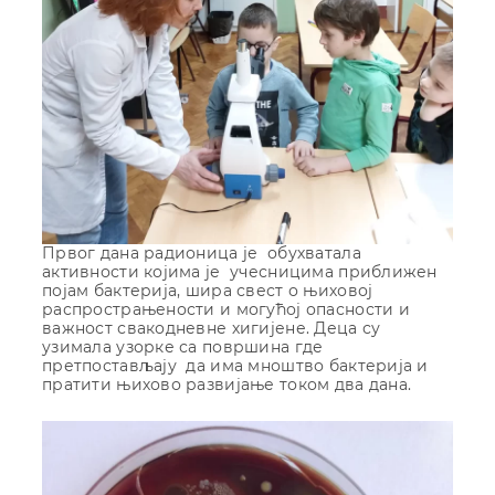
Првог дана радионица је обухватала
активности којима је учесницима приближен
појам бактерија, шира свест о њиховој
распрострањености и могућој опасности и
важност свакодневне хигијене. Деца су
узимала узорке са површина где
претпостављају да има мноштво бактерија и
пратити њихово развијање током два дана.