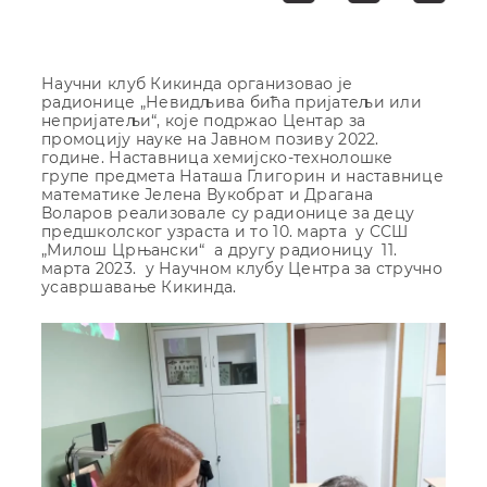
Научни клуб Кикинда организовао је
радионице „Невидљива бића пријатељи или
непријатељи“, које подржао Центар за
промоцију науке на Јавном позиву 2022.
године. Наставница хемијско-технолошке
групе предмета Наташа Глигорин и наставнице
математике Јелена Вукобрат и Драгана
Воларов реализовале су радионице за децу
предшколског узраста и то 10. марта у ССШ
„Милош Црњански“ а другу радионицу 11.
марта 2023. у Научном клубу Центра за стручно
усавршавање Кикинда.