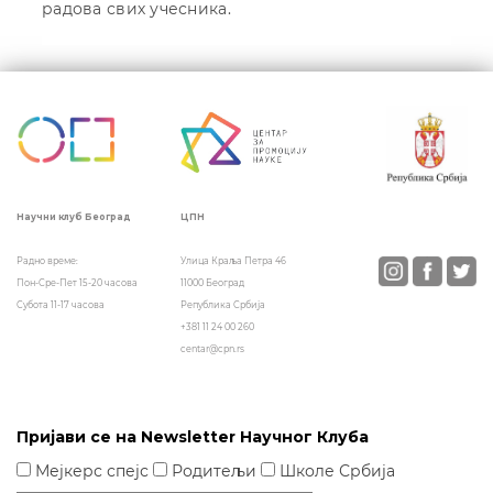
радова свих учесника.
Кретање
чланка
ЦПН
Научни клуб Београд
Улица Краља Петра 46
Радно време:
11000 Београд
Пон-Сре-Пет 15-20 часова
Република Србија
Субота 11-17 часова
+381 11 24 00 260
centar@cpn.rs
Пријави се на Newsletter Научног Клуба
Мејкерс спејс
Родитељи
Школе Србија