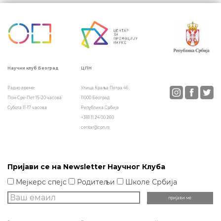
чланка
ЦПН
Научни клуб Београд
Улица Краља Петра 46
Радно време:
11000 Београд
Пон-Сре-Пет 15-20 часова
Република Србија
Субота 11-17 часова
+381 11 24 00 260
centar@cpn.rs
Пријави се на Newsletter Научног Клуба
Мејкерс спејс
Родитељи
Школе Србија