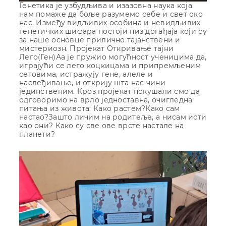
Генетика је узбудљива и изазовна наука која
нам помаже да боље разумемо себе и свет око
нас. Између видљивих особина и невидљивих
генетичких шифара постоји низ догађаја који су
за наше основце прилично тајанствени и
мистериозн. Пројекат Откривање тајни
Лего(Ген)Аа је пружио могућност ученицима да,
играјући се лего коцкицама и припремљеним
сетовима, истражују гене, алеле и
наслеђивање, и открију шта нас чини
јединственим. Кроз пројекат покушали смо да
одговоримо на врло једноставна, очигледна
питања из живота: Како растем?Како сам
настао?Зашто личим на родитеље, а нисам исти
као они? Како су све ове врсте настале на
планети?