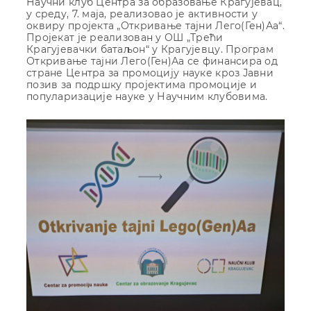
Научни клуб Центра за образовање Крагујевац,
у среду, 7. маја, реализовао је активности у
оквиру пројекта „Откривање тајни Лего(Ген)Аа“.
Пројекат је реализован у ОШ „Трећи
Крагујевачки батаљон“ у Крагујевцу. Програм
Откривање тајни Лего(Ген)Аа се финансира од
стране Центра за промоцију науке кроз Јавни
позив за подршку пројектима промоције и
популаризације науке у Научним клубовима.