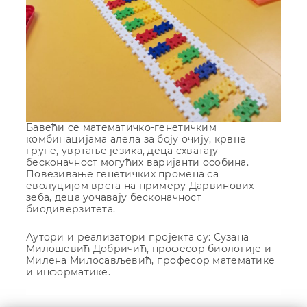
Бавећи се математичко-генетичким
комбинацијама алела за боју очију, крвне
групе, увртање језика, деца схватају
бесконачност могућих варијанти особина.
Повезивање генетичких промена са
еволуцијом врста на примеру Дарвинових
зеба, деца уочавају бесконачност
биодиверзитета.
Аутори и реализатори пројекта су: Сузана
Милошевић Добричић, професор биологије и
Милена Милосављевић, професор математике
и информатике.
Кретање