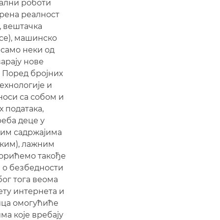
ијални роботи
ширена реалност
), вештачка
ence), машинско
у само неки од
варају нове
. Поред бројних
ехнологије и
 носи са собом и
 података,
еба деце у
ним садржајима
ким), лажним
оворићемо такође
и о безбедности
бог тога веома
ету интернета и
ица омогућиће
ма које вребају