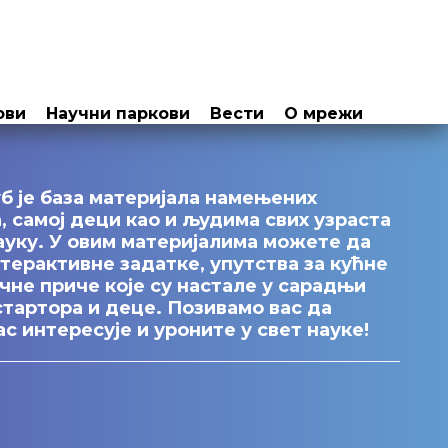
ови
Научни паркови
Вести
О мрежи
б је база материјала намењених
 самој деци као и људима свих узраста
ауку. У овим материјалима можете да
терактивне задатке, упутства за кућне
чне приче које су настале у сарадњи
тартора и деце. Позивамо вас да
ас интересује и уроните у свет науке!