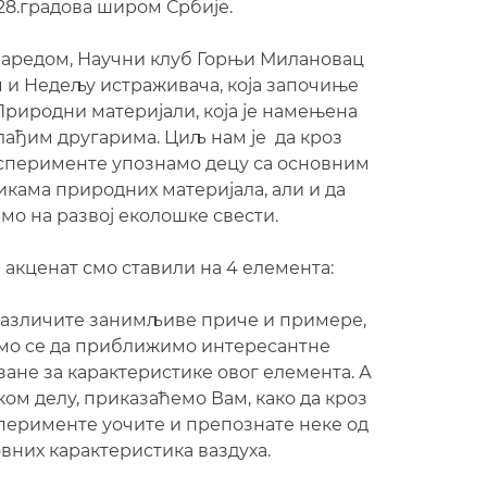
28.градова широм Србије.
заредом, Научни клуб Горњи Милановац
 и Недељу истраживача, која започиње
риродни материјали, која је намењена
ађим другарима. Циљ нам је да кроз
ксперименте упознамо децу са основним
икама природних материјала, али и да
мо на развој еколошке свести.
 акценат смо ставили на 4 елемента:
 различите занимљиве приче и примере,
мо се да приближимо интересантне
зане за карактеристике овог елемента. А
ом делу, приказаћемо Вам, како да кроз
перименте уочите и препознате неке од
вних карактеристика ваздуха.