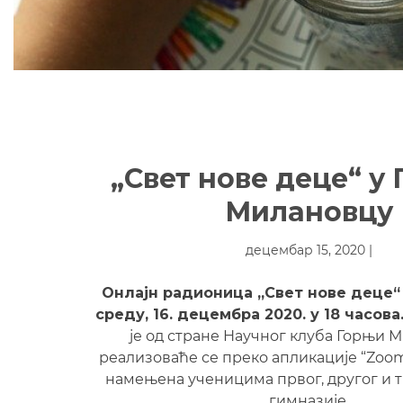
„Свет нове деце“ у
Милановцу
децембар 15, 2020 |
Онлајн радионица „Свет нове деце“ 
среду, 16. децембра 2020. у 18 часов
је од стране Научног клуба Горњи М
реализоваће се преко апликације “Zoom
намењена ученицима првог, другог и 
гимназије.