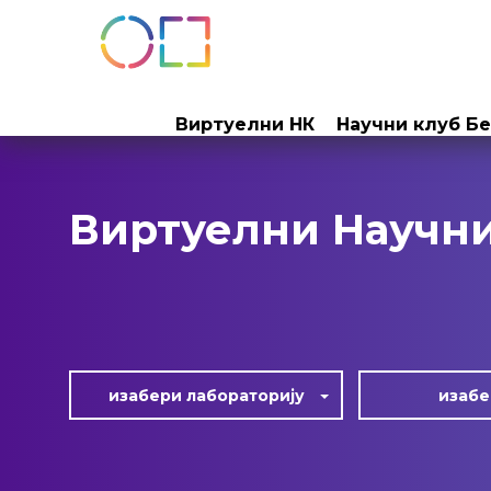
Прескочи
на
Виртуелни НК
Научни клуб Б
садржај
Виртуелни Научн
изабери лабoраторију
изабе