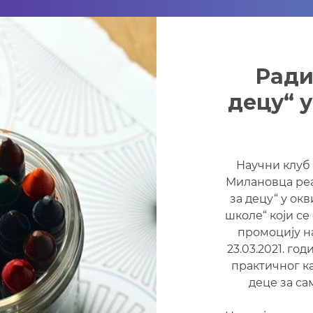
Ради
децу“ 
Научни клуб 
Милановца реа
за децу“ у окв
школе“ који с
промоцију н
23.03.2021. го
практичног к
деце за с