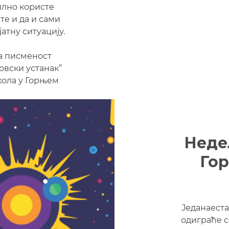
вилно користе
те и да и сами
атну ситуацију.
а писменост
овски устанак”
кола у Горњем
Неде
Го
Једанаеста
одиграће с