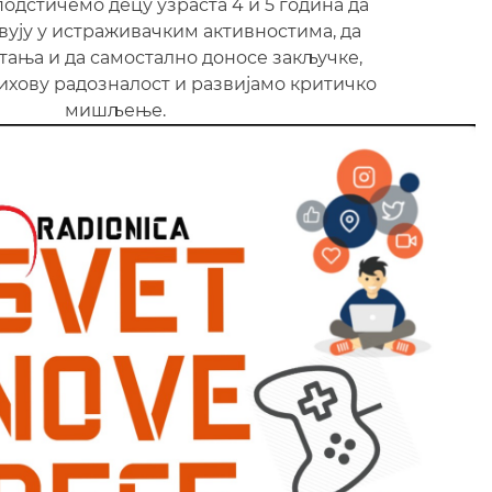
подстичемо децу узраста 4 и 5 година да
вују у истраживачким активностима, да
тања и да самостално доносе закључке,
хову радозналост и развијамо критичко
мишљење.