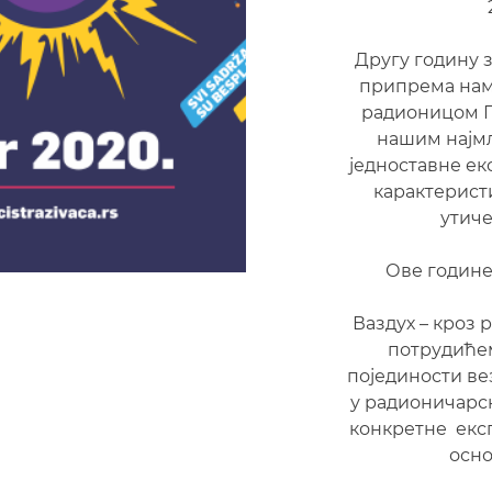
Другу годину 
припрема нам
радионицом П
нашим најмл
једноставне е
карактерист
утиче
Ове године
Ваздух – кроз
потрудиће
појединости ве
у радионичарск
конкретне екс
осно