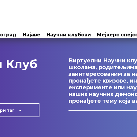
еоград
Најаве
Научни клубови
Мејкерс спејс
и Клуб
Виртуелни Научни клу
школама, родитељима,
заинтересованим за н
пронађете квизове, ин
експерименте или нау
наших научних демонс
пронађете тему која в
ри таг