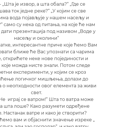
 „Шта је извор, а шта обала?“ „Где се
ава ток једне реке?“ „У којим се све
ма вода појављује у нашем насељу и
 само су нека од питања, на које ће нам
 дати презентација под називом „Воде у
насељу и околини“
атке, интересантне приче које ћемо Вам
вати ближе ће Вас упознати са чарима
, открићете неке нове појединости и
 које можда нисте знали. Потом следе
етни експерименти, у којим се кроз
ћење логичког мишљења, долази до
а о неопходности овог елемента за живи
свет.
Не играј се ватром!“ Шта то ватра може
 а шта лоше? Како разумети одређене
е. Настанак ватре и како је створити?
емо вам и објаснити значење изреке „
слуга, али зао господар“, и како ватру