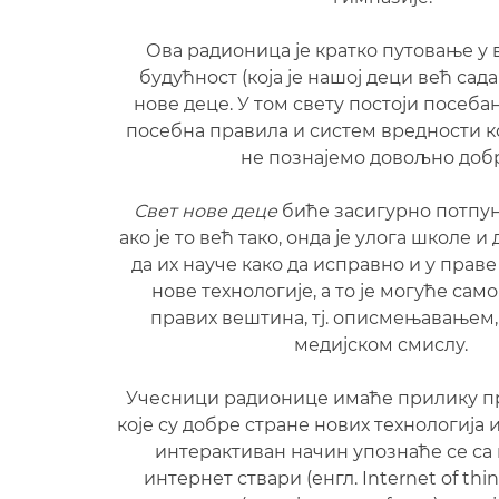
Ова радионица је кратко путовање у 
будућност (која је нашој деци већ сад
нове деце. У том свету постоји посебан
посебна правила и систем вредности ко
не познајемо довољно доб
Свет нове деце
биће засигурно потпун
ако је то већ тако, онда је улога школе 
да их науче како да исправно и у праве
нове технологије, а то је могуће сам
правих вештина, тј. описмењавањем,
медијском смислу.
Учесници радионице имаће прилику пре
које су добре стране нових технологија
интерактиван начин упознаће се са
интернет ствари (енгл. Internet of thi