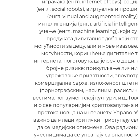
играчака (енгл. internet of toys), соц
(енгл. social robots), виртуелна и про
(енгл. virtual and augmented reality
интелигенција (енгл. artificial intellig
учење (енгл. machine learning), који с
продуката дигиталног доба који ст
могућности за децу, али и нове изазове
могућности, коришћење дигиталне т
интернета, поготову када је реч о деци,
бројне ризике: прикупљање личних
угрожавање приватности, злоупотр
комерцијалне сврхе, изложеност штет
(порнографским, насилним, расистич
вестима, конзументској култури, итд. Г
и о све популарнијим криптовалутама 
протока новца на интернету. Управо з
важно да млади критички приступају св
да се медијски описмене. Ова радион
учесницима да се упознају са опасности