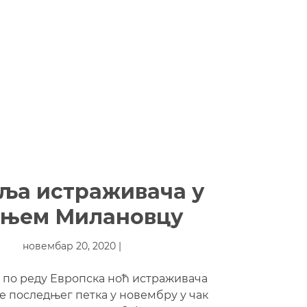
ља истраживача у
рњем Милановцу
новембар 20, 2020 |
 по реду Европска ноћ истраживача
е последњег петка у новембру у чак