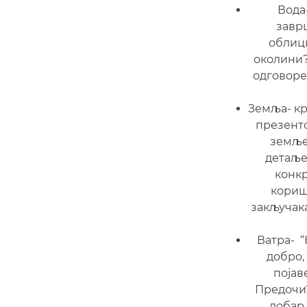
Вода-
заврш
облици
околини?“
одговоре
Земља- кр
презенто
земље
детаље
конкр
кориш
закључак
Ватра- “
добро,
појав
Предочић
добар 