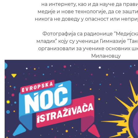
на интернету, као и да науче да пра
медије и нове технологије, да се зашти
никога не доведу у опасност или неприј
Фотографија са радионице “Медијск
младих” коју су ученици Гимназије “Так
организовали за ученике основних ш
Милановцу