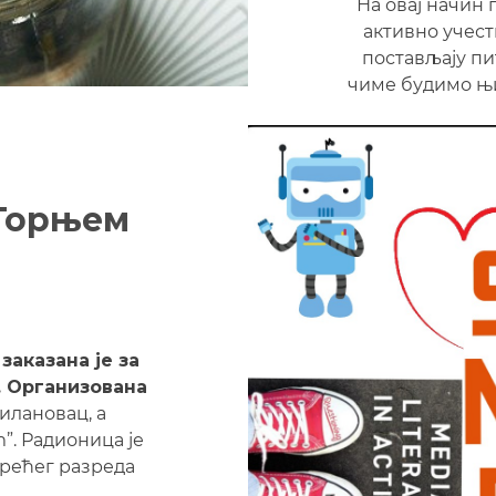
На овај начин 
активно учест
постављају пи
чиме будимо њи
 Горњем
заказана је за
а. Организована
илановац, а
”. Радионица је
трећег разреда