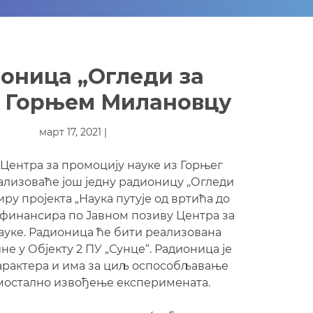
оница „Огледи за
у Горњем Милановцу
март 17, 2021 |
Центра за промоцију науке из Горњег
лизоваће још једну радионицу „Огледи
иру пројекта „Наука путује од вртића до
е финансира по Јавном позиву Центра за
ауке. Радионица ће бити реализована
дине у Објекту 2 ПУ „Сунце“. Радионица је
арактера и има за циљ оспособљавање
амостално извођење експеримената.