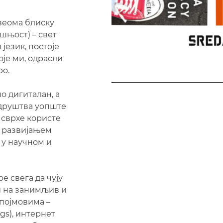
веома блиску
ашњост) – свет
 језик, постоје
је ми, одрасли
ро.
о дигиталан, а
и друштва уопште
 сврхе користе
о развијањем
 у научном и
 свега да чују
 и на занимљив и
 појмовима –
ngs), интернет