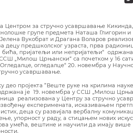
а Центром за стручно усавршавање Кикинда
хнолошке групе предмета Наташа Глигорин и
Јелена Вукобрат и Драгана Воларов реализо
а децу предшколског узраста, прва радиони
бића, пријатељи или непријатељи“ одржана 
ССШ „Милош Црњански“ са почетком у 16 сати
Огледалце, огледалце“ 20. новембра у Научн
тручно усавршавање.
у део пројекта ”Веште руке на крилима науке
држана је 19. новембра у ССШ „Милош Црњан
ница реализована у Центру за стручно усав
извођењу експеримената, исказивањем претп
истих, деца су развијала вербалну комуникаци
ење, упорност у раду, а стицањем нових иску
ова умећа, вештине и научили да имају више
бности.