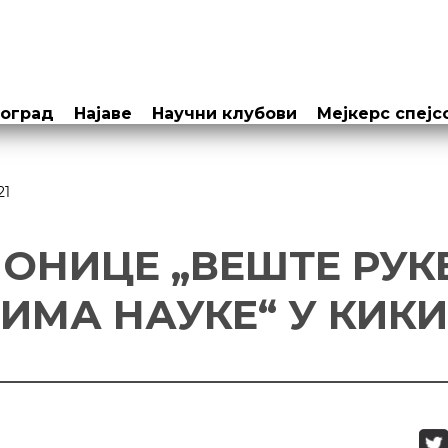
еоград
Најаве
Научни клубови
Мејкерс спејс
21
ОНИЦЕ „ВЕШТЕ РУК
ИМА НАУКЕ“ У КИК