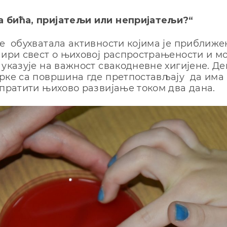
 бића, пријатељи или непријатељи?“
е обухватала активности којима је приближе
шири свест о њиховој распрострањености и мо
 указује на важност свакодневне хигијене. Де
рке са површина где претпостављају да има
 пратити њихово развијање током два дана.