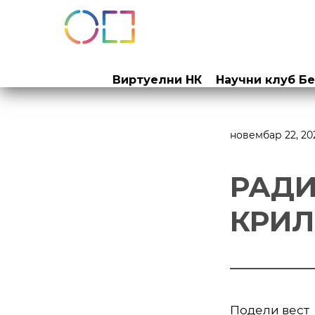
Прескочи
на
Виртуелни НК
Научни клуб Б
садржај
новембар 22, 20
РАДИ
КРИЛ
Подели вест