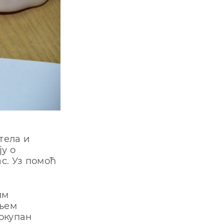
тела и
у о
ас. Уз помоћ
им
ењем
локупан