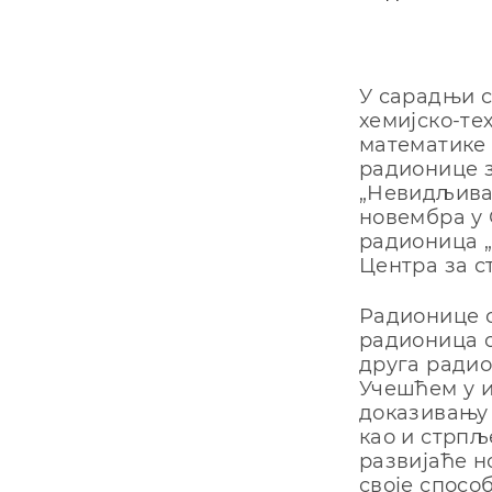
У сарадњи с
хемијско-те
математике 
радионице з
„Невидљива 
новембра у 
радионица „
Центра за с
Радионице с
радионица о
друга радио
Учешћем у 
доказивању 
као и стрпљ
развијаће н
своје спосо