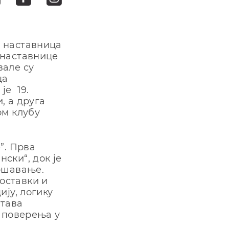
, наставница
 наставнице
вале су
ца
је 19.
, а друга
ом клубу
”. Прва
ски“, док је
ршавање.
оставки и
ју, логику
става
 поверења у