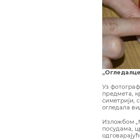
„Огледалце
Уз фотограф
предмета, к
симетрији, с
огледала ви
Изложбом „М
посудама, ц
одговарајућ