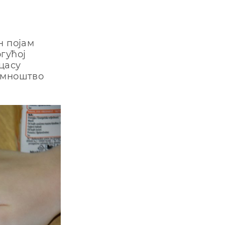
н појам
гућој
цасу
 мноштво