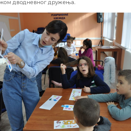
оком дводневног дружења.