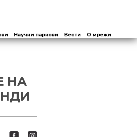
ови
Научни паркови
Вести
О мрежи
Е НА
ИНДИ