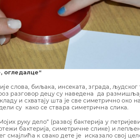
, огледалце“
ије слова, биљака, инсеката, зграда, људског 
роз разговор децу су наведена да размишљај
кладу и схватају шта је све симетрично око н
дели су како се ствара симетрична слика.
ојих руку дело“ (развој бактерија у петријев
ртежи бактерија, симетричне слике) и лепљ
ег смајлића к свако дете је исказало свој це