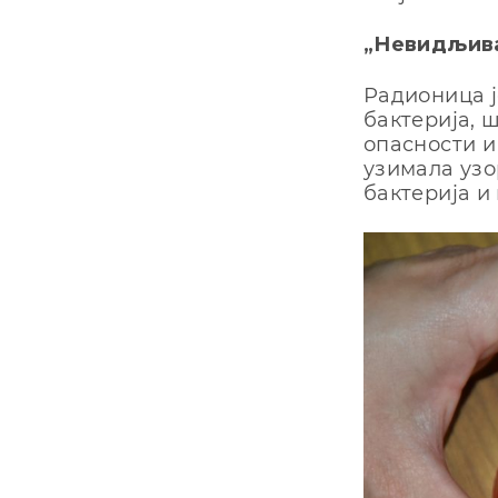
„Невидљива
Радионица ј
бактерија, 
опасности и
узимала узо
бактерија и