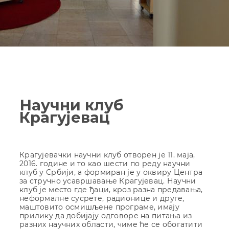
Научни клуб
Крагујевац
Крагујевачки научни клуб отворен је 11. маја,
2016. године и то као шести по реду научни
клуб у Србији, а формиран је у оквиру Центра
за стручно усавршавање Крагујевац. Научни
клуб је место где ђаци, кроз разна предавања,
неформалне сусрете, радионице и друге,
маштовито осмишљене програме, имају
прилику да добијају одговоре на питања из
разних научних области, чиме ће се обогатити