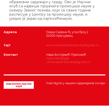
образовни садржаји у граду. Ово је Научни
клуб са највише пројеката промоције науке у
оквиру Јавног позива, који се сваке године
расписује у Центру за промоцију науке, и
уједно је један од најпосећенијих.
Адреса
Града Сирена 15, улаз број 2
34000 Крагујевац
Сајт
www.centarzaobrazovanjekg.edu.rs
Контакт
Неда Богојевић Прековић
naucniklubkg@
centarzaobrazovanjekg.edu.rs
Учествујте у нашим садржајима онлајн
виртуелни научни
клуб