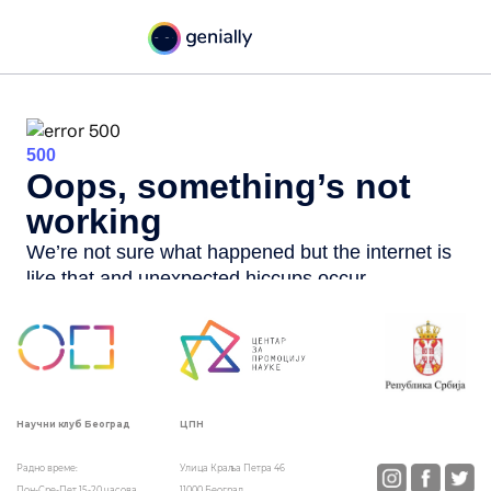
ЦПН
Научни клуб Београд
Улица Краља Петра 46
Радно време:
11000 Београд
Пон-Сре-Пет 15-20 часова