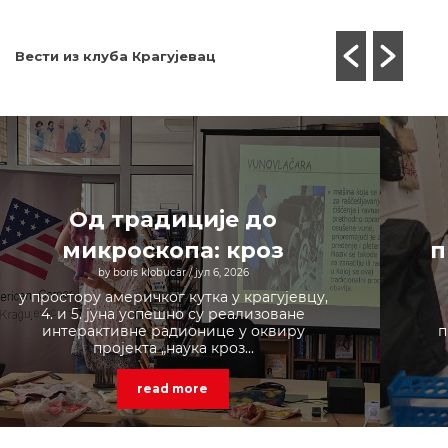
Вести из клуба Крагујевац
Од традиције до
микроскопа: кроз
п
by boris klobucar
/ јул 6, 2026
пустовање вуне
у простору америчког кутка у крагујевцу,
откривамо моћ
4. и 5. јуна успешно су реализоване
интерактивне радионице у оквиру
п
природних наука
пројекта „наука кроз...
read more