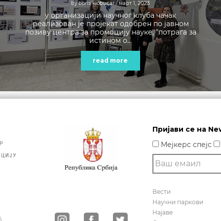
by boris klobucar
/ март 1, 2023
у организацији научног клуба чачак
реализован је пројекат одобрен по јавном
позиву центра за промоцију науке, "потрага за
истином о...
read more
Пријави се на Ne
Мејкерс спејс
Вести
Научни паркови
Најаве
6