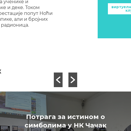
а ученике и
ке и деке. Током
виртуелн
кл
фестације попут Ноћи
тике, али и бројних
 радионица.
к
Потрага за истином о
симболима у НК Чачак