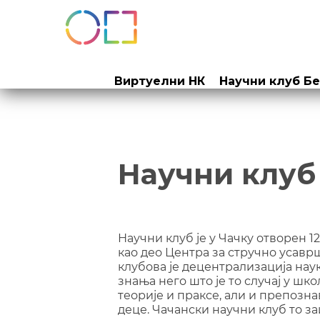
Прескочи
на
Виртуелни НК
Научни клуб Б
садржај
Научни клуб
Научни клуб је у Чачку отворен 12
као део Центра за стручно усав
клубова је децентрализација нау
знања него што је то случај у шк
теорије и праксе, али и препозн
деце. Чачански научни клуб то з