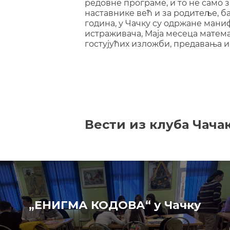
редовне програме, и то не само з
наставнике већ и за родитеље, ба
година, у Чачку су одржане мани
истраживача, Маја месеца матема
гостујућих изложби, предавања и
Вести из клуба Чача
„ЕНИГМА КОДОВА“ у Чачку