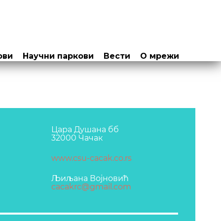
ови
Научни паркови
Вести
О мрежи
Цара Душана бб
32000 Чачак
www.csu-cacak.co.rs
Љиљана Војновић
cacakrc@gmail.com