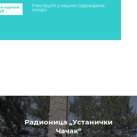
Учествујте у нашим садржајима
и научни
онлајн
уб
Радионица „Устанички
Чачак“