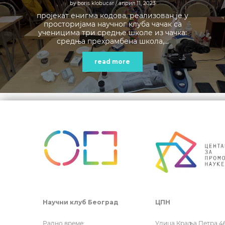
by boris klobucar
/ април 11, 2023
пројекат енигма кодова, реализован је у
просторијама научног клуба чачак са
ученицима три средње школе из чачка:
средња прехрамбена школа,...
read more
Научни клуб Београд
ЦПН
Радно време:
Улица Краља Петра 4