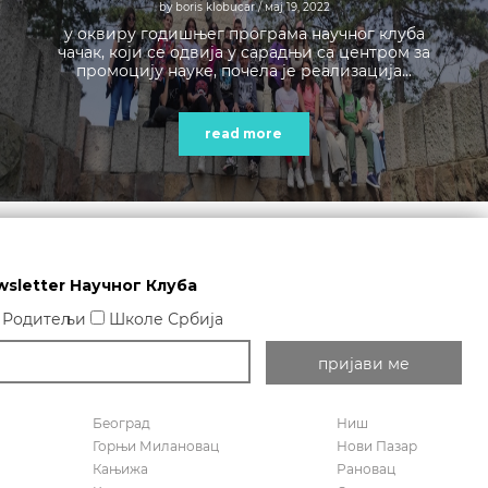
by boris klobucar
/ мај 19, 2022
у оквиру годишњег програма научног клуба
чачак, који се одвија у сарадњи са центром за
промоцију науке, почела је реализација...
read more
wsletter Научног Клуба
Родитељи
Школе Србија
Београд
Ниш
Горњи Милановац
Нови Пазар
Кањижа
Рановац