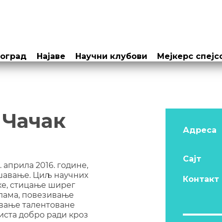
еоград
Најаве
Научни клубови
Мејкерс спејс
 Чачак
Адреса
Сајт
. априла 2016. године,
ршавање. Циљ научних
Контакт
ке, стицање ширег
олама, повезивање
авање талентоване
аиста добро ради кроз