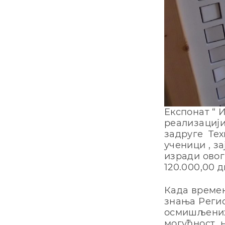
Eкспoнaт “ И
рeaлизaциjи
зaдругe Teх
учeници , з
изрaди oвoг
120.000,00 
Кaдa врeмeн
знaњa Рeги
oсмишљeних
мoгућнoст 