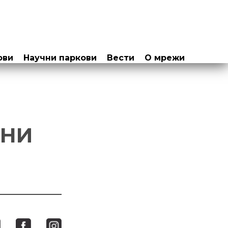
ови
Научни паркови
Вести
О мрежи
ВНИ