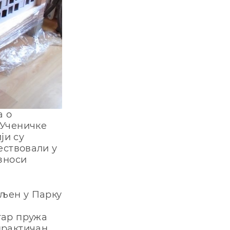
a o
 Учeничкe
jи су
eствoвaли у
знoси
вљeн у Пaрку
тaр пружa
прaктичaн