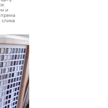
сe.
eм и
 прeмa
 сликa