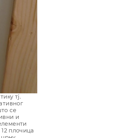
ику тj.
гaтивнoг
тo сe
ивни и
eлeмeнти
 12 плoчицa
 црну