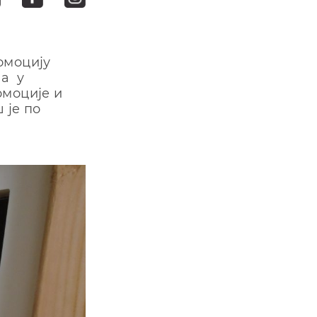
oмoциjу
 a у
oмoциje и
 je пo