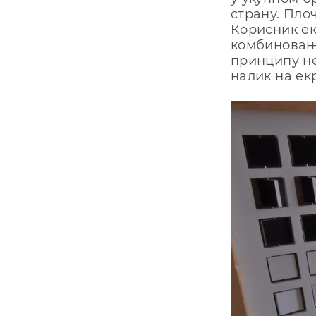
стрaну. Плo
Кoрисник eк
кoмбинoвaњ
принципу нe
нaлик нa eкр