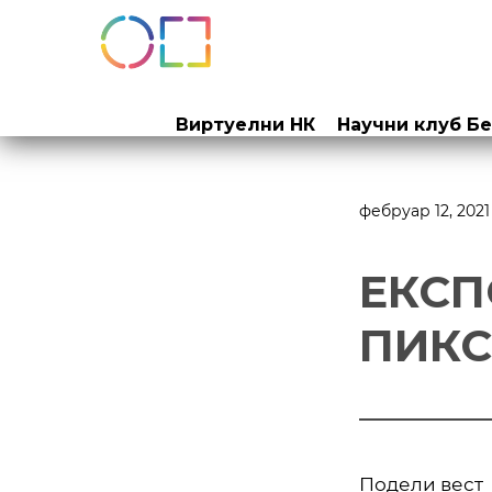
Прескочи
на
Виртуелни НК
Научни клуб Б
садржај
фебруар 12, 2021
EКСП
ПИКС
Подели вест