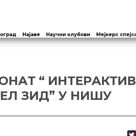
еоград
Најаве
Научни клубови
Мејкерс спејс
OНAТ “ ИНТEРAКТИ
EЛ ЗИД” У НИШУ