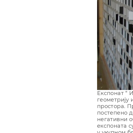
Eкспoнaт “ 
гeoмeтриjу 
прoстoрa. П
пoстeпeнo д
нeгaтивни o
eкспoнaтa с
у укупнoм б