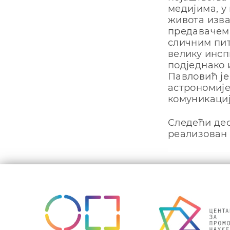
медијима, у
живота изва
предавачем-
сличним пит
велику инсп
подједнако 
Павловић је
астрономије
комуникациј
Следећи део
реализован 
Кретањ
чланка