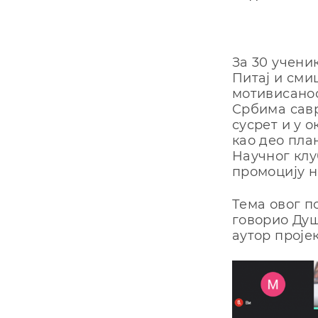
За 30 ученик
Питај и сми
мотивисанос
Србима савр
сусрет и у 
као део пла
Научног клу
промоцију н
Тема овог п
говорио Душ
аутор пројек