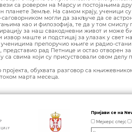
 вези са ровером на Марсу и постојањима дру
н планете Земље. На самом крају, ученици су
саговорником могли да закључе да се астро
ањима као и филозофија, те да у том смислу
ирацију за наш свакодневни живот и може б
и извор маште и подстицај за улазак у свет н
 ученицима препоручио књиге и радио-стани
, представио рад Петнице и остао отворен за
у са свима који су присуствовали овом делу п
 пројекта, обухвата разговор са књижевником
током марта месеца.
е
Пријави се на Ne
Мејкерс спејс