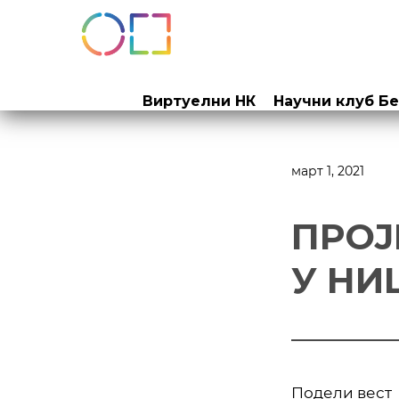
Прескочи
на
Виртуелни НК
Научни клуб Б
садржај
март 1, 2021
ПРОЈ
У НИ
Подели вест