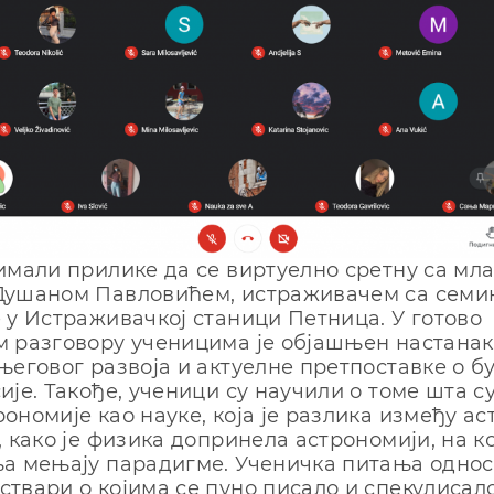
имали прилике да се виртуелно сретну са мл
Душаном Павловићем, истраживачем са семи
 у Истраживачкој станици Петница. У готово
 разговору ученицима је објашњен настанак
његовог развоја и актуелне претпоставке о б
ије. Такође, ученици су научили о томе шта с
ономије као науке, која је разлика између ас
, како је физика допринела астрономији, на к
а мењају парадигме. Ученичка питања односи
твари о којима се пуно писало и спекулисало