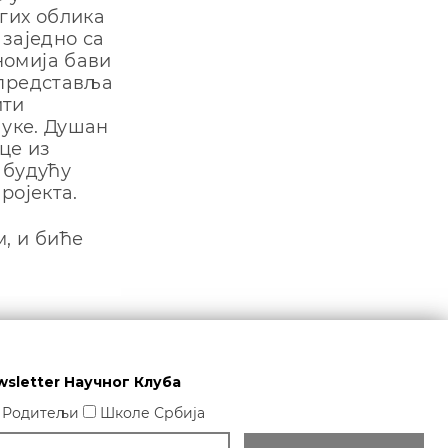
гих облика
 заједно са
номија бави
 представља
ити
ауке. Душан
це из
 будућу
ројекта.
, и биће
wsletter Научног Клуба
Родитељи
Школе Србија