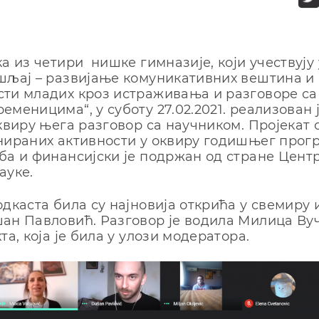
а из четири нишке гимназије, који учествују 
шљај – развијање комуникативних вештина и
ти младих кроз истраживања и разговоре са
еменицима“, у суботу 27.02.2021. реализован 
оквиру њега разговор са научником. Пројекат 
нираних активности у оквиру годишњег прог
ба и финансијски је подржан од стране Центр
ауке.
одкаста била су најновија открића у свемиру и
ан Павловић. Разговор је водила Милица Ву
та, која је била у улози модератора.