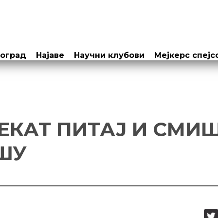
еоград
Најаве
Научни клубови
Мејкерс спејс
ЕКАТ ПИТАЈ И СМИ
ШУ