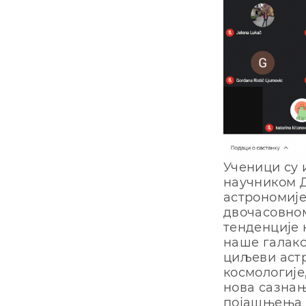
Ученици су 
научником 
астрономије
двочасовном
тенденције 
наше галакс
циљеви астр
космологије
нова сазнањ
појашњења с