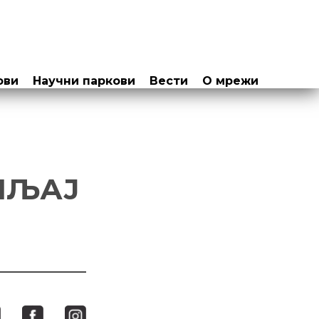
ови
Научни паркови
Вести
О мрежи
ШЉАЈ