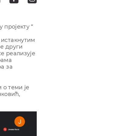
у пројекту “
 истакнутим
је други
се реализује
рама
а за
 о теми је
чковић,