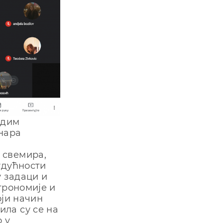
адим
нара
 свемира,
удућности
у задаци и
трономије и
оји начин
ла су се на
 у