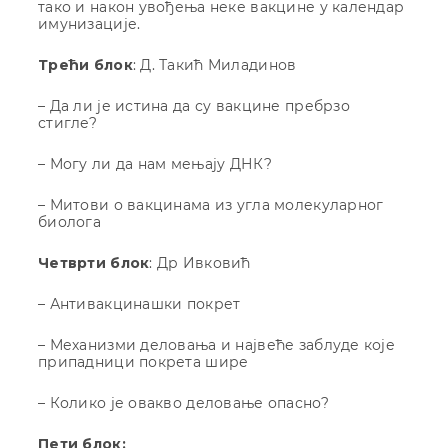
тако и након увођења неке вакцине у календар
имунизације.
Трећи блок
: Д. Такић Миладинов
– Да ли је истина да су вакцине пребрзо
стигле?
– Могу ли да нам мењају ДНК?
– Митови о вакцинама из угла молекуларног
биолога
Четврти блок
: Др Ивковић
– Антивакцинашки покрет
– Механизми деловања и највеће заблуде које
припадници покрета шире
– Колико је овакво деловање опасно?
Пети блок: