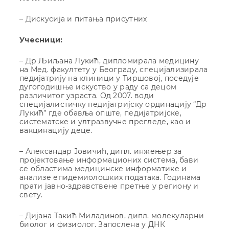
– Дискусија и питања присутних
Учесници:
– Др Љиљана Лукић, дипломирала медицину
на Мед. факултету у Београду, специјализирала
педијатрију на клиници у Тиршовој, поседује
дугогодишње искуство у раду са децом
различитог узраста. Од 2007. води
специјалистичку педијатријску ординацију “Др
Лукић” где обавља опште, педијатријске,
систематске и ултразвучне прегледе, као и
вакцинацију деце.
– Александар Јовичић, дипл. инжењер за
пројектовање информационих система, бави
се областима медицинске информатике и
анализе епидемиолошких података. Годинама
прати јавно-здравствене претње у региону и
свету.
– Дијана Такић Миладинов, дипл. молекуларни
биолог и физиолог. Запослена у ДНК