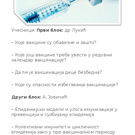
Учесници:
Први блок:
др Лукић
– Које вакцине су обавезне и зашто?
– Које још вакцине треба увести у редовни
календар вакцинације?
– Да ли је вакцинација деце безбедна?
– Које су опасности избегавања вакцинације?
Други блок:
А. Јовичић
– Епидемијски модели и улога имунизације у
превенцији и сузбијању епидемија
– Колективни имунитет и цикличност
епидемија како у пре-вакциналном периоду