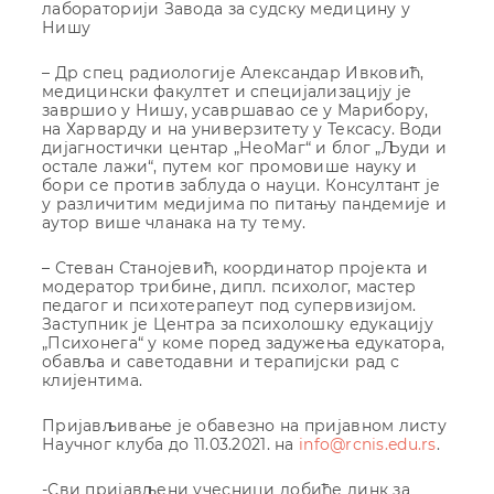
лабораторији Завода за судску медицину у
Нишу
– Др спец радиологије Александар Ивковић,
медицински факултет и специјализацију је
завршио у Нишу, усавршавао се у Марибору,
на Харварду и на универзитету у Тексасу. Води
дијагностички центар „НеоМаг“ и блог „Људи и
остале лажи“, путем ког промовише науку и
бори се против заблуда о науци. Консултант је
у различитим медијима по питању пандемије и
аутор више чланака на ту тему.
– Стеван Станојевић, координатор пројекта и
модератор трибине, дипл. психолог, мастер
педагог и психотерапеут под супервизијом.
Заступник је Центра за психолошку едукацију
„Психонега“ у коме поред задужења едукатора,
обавља и саветодавни и терапијски рад с
клијентима.
Пријављивање је обавезно на пријавном листу
Научног клуба до 11.03.2021. на
info@rcnis.edu.rs
.
-Сви пријављени учесници добиће линк за