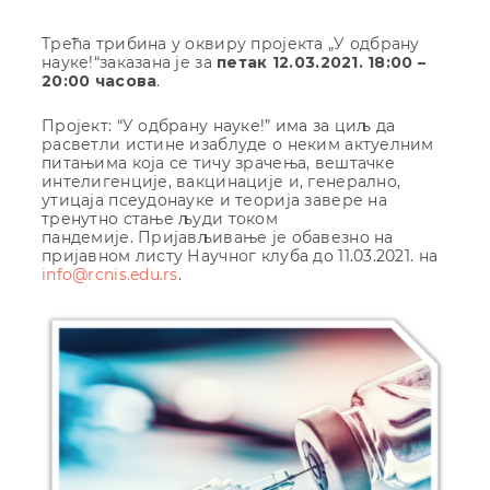
Трећа трибина у оквиру пројекта „У одбрану
науке!“заказана је за
петак 12.03.2021. 18:00 –
20:00 часова
.
Пројект: “У одбрану науке!” има за циљ да
расветли истине изаблуде о неким актуелним
питањима која се тичу зрачења, вештачке
интелигенције, вакцинације и, генерално,
утицаја псеудонауке и теорија завере на
тренутно стање људи током
пандемије. Пријављивање је обавезно на
пријавном листу Научног клуба до 11.03.2021. на
info@rcnis.edu.rs
.