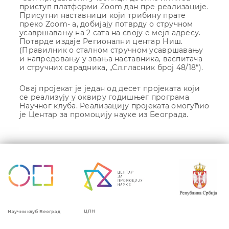
приступ платформи Zoom дан пре реализације.
Присутни наставници који трибину прате
преко Zoom- a, добијају потврду о стручном
усавршавању на 2 сата на своју е мејл адресу.
Потврде издаје Регионални центар Ниш.
(Правилник о сталном стручном усавршавању
и напредовању у звања наставника, васпитача
и стручних сарадника, „Сл.гласник број 48/18“).
Овај пројекат је један од десет пројеката који
се реализују у оквиру годишњег програма
Научног клуба. Реализацију пројеката омогућио
је Центар за промоцију науке из Београда.
Кретање
чланка
ЦПН
Научни клуб Београд