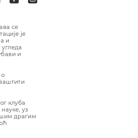
ава се
ације је
а и
 угледа
убави и
 о
 заштити
ног клуба
науке, уз
ашим драгим
оћ