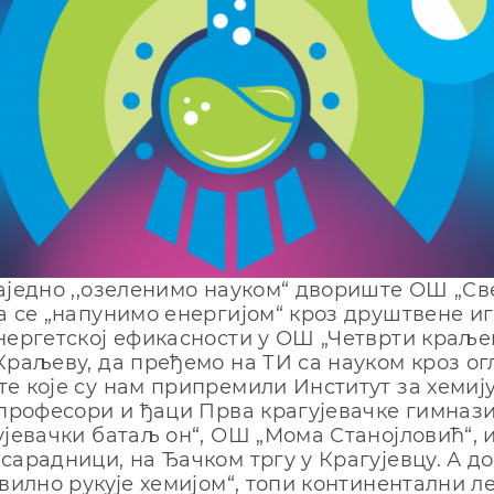
аједно ,,озеленимо науком“ двориште ОШ „Све
а се „напунимо енергијом“ кроз друштвене иг
нергетској ефикасности у ОШ „Четврти краљ
Краљеву, да пређемо на ТИ са науком кроз ог
е које су нам припремили Институт за хемиј
 професори и ђаци Прва крагујевачке гимназ
ујевачки батаљ он“, ОШ „Мома Станојловић“, 
сарадници, на Ђачком тргу у Крагујевцу. А до
авилно рукује хемијом“, топи континентални ле