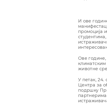
И ове годин
манифестаци
промоција и
студентима,
истраживачк
интересовањ
Ове године
климатским 
животне сре
У петак, 24.
Центра за о
подршку Прв
партнерима
истраживача