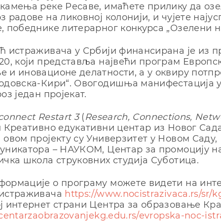
камења реке Ресаве, имаћете прилику да оз
з радове на ликовној колонији, и чујете нају
, победнике литерарног конкурса „Озелени н
ћ истраживача у Србији финансирана је из 
20, који представља највећи програм Европск
 и иновационе делатности, а у оквиру потп
одовска-Кири“. Овогодишња манифестација у
оз један пројекат.
connect Restart 3
(
Research, Connections, Netw
и Креативно едукативни центар из Новог Сада
 овом пројекту су Универзитет у Новом Саду
уникатора – НАУКОМ, Центар за промоцију н
ичка школа струковних студија Суботица.
формације о програму можете видети на инт
 истраживача
https://www.nocistrazivaca.rs/sr/k
ј интернет страни Центра за образовање Кра
centarzaobrazovanjekg.edu.rs/evropska-noc-istr