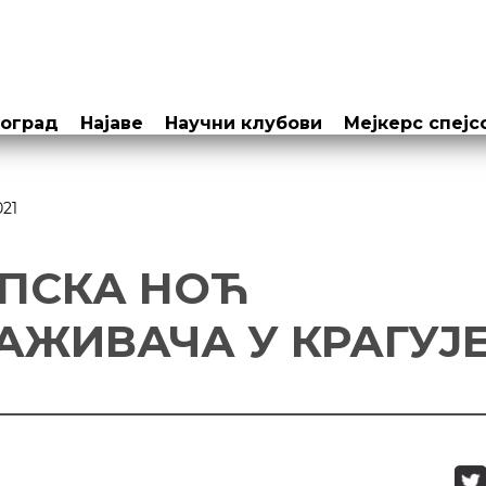
еоград
Најаве
Научни клубови
Мејкерс спејс
021
ПСКА НОЋ
АЖИВАЧА У КРАГУЈ