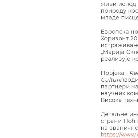
живи испод 
природу кро
младе писце
Европска но
Хоризонт 20
истраживање
„Марија Скл
реализује кр
Пројекат
Re
Culture
)вод
партнери на
научних ком
Висока техн
Детаљне ин
страни Ноћ
на званично
https://www.