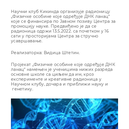
Научни клуб Кикинда организује радионицу
„Физичке особине које одређује ДНК ланац“
које се финансира по Јавном позиву Центра за
промоцију науке. Предвиђено је да се
радионица одржи 13.5.2022. са почетком у 16
сати у просторијама Центра за стручно
усавршавање.
Реализаторка: Видица Штетин.
Пројекат „Физичке особине које одређује ДНК
ланац“ намењен је ученицима нижих разреда
основне школе са циљем да им, кроз
експерименте и креативне радионица у
Научном клубу, дочара и приближи науку и
генетику.