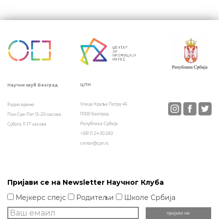
Кретање
чланка
ЦПН
Научни клуб Београд
Улица Краља Петра 46
Радно време:
11000 Београд
Пон-Сре-Пет 15-20 часова
Република Србија
Субота 11-17 часова
+381 11 24 00 260
centar@cpn.rs
Пријави се на Newsletter Научног Клуба
Мејкерс спејс
Родитељи
Школе Србија