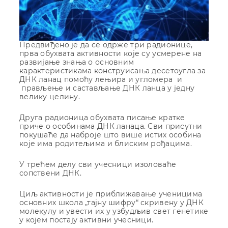
Предвиђено је да се одрже три радионице,
прва обухвата активности које су усмерене на
развијање знања о основним
карактеристикама конструисања десетоугла за
ДНК ланац помоћу лењира и угломера и
прављење и састављање ДНК ланца у једну
велику целину.
Друга радионица обухвата писање кратке
приче о особинама ДНК ланаца. Сви присутни
покушаће да наброје што више истих особина
које има родитељима и блиским рођацима.
У трећем делу сви учесници изоловаће
сопствени ДНК.
Циљ активности је приближавање ученицима
основних школа „тајну шифру“ скривену у ДНК
молекулу и увести их у узбудљив свет генетике
у којем постају активни учесници.