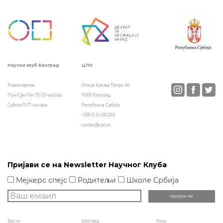
чланка
ЦПН
Научни клуб Београд
Улица Краља Петра 46
Радно време:
11000 Београд
Пон-Сре-Пет 15-20 часова
Република Србија
Субота 11-17 часова
+381 11 24 00 260
centar@cpn.rs
Пријави се на Newsletter Научног Клуба
Мејкерс спејс
Родитељи
Школе Србија
Вести
Београд
Ниш