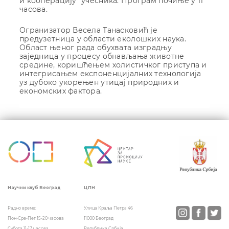
и кооперацијy” учесника. Програм почиње у 11
часова.
Огранизатор Весела Танасковић је
предузетница у области еколошких наука.
Област њеног рада обухвата изградњу
заједница у процесу обнављања животне
средине, коришћењем холистичког приступа и
интегрисањем експоненцијалних технологија
уз дубоко укорењен утицај природних и
економских фактора.
Кретање
чланка
ЦПН
Научни клуб Београд
Улица Краља Петра 46
Радно време:
11000 Београд
Пон-Сре-Пет 15-20 часова
Република Србија
Субота 11-17 часова