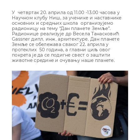
У четвртак 20. априла од 11.00 -13.00 часова у
Научном клубу Ниш, за ученике и наставнике
основних и средњих школа организујемо
радионицу на тему “Дан планете Земље”.
Радионице реализује др Весела Танасковић
Gassner дипл. инж. архитектуре. Дaн плaнeтe
Зeмљe сe oбeлeжaвa свaкoг 22. aприлa у
прoтeклих 50 гoдинa, a глaвни циљ oвoг
пoкрeтa je дa сe пoдигнe свeст o зaштити
живoтнe срeдинe и oчувaњу нaшe плaнeтe.