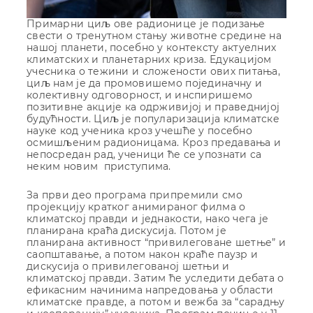
Примарни циљ ове радионице је подизање
свести о тренутном стању животне средине на
нашој планети, посебно у контексту актуелних
климатских и планетарних криза. Едукацијом
учесника о тежини и сложености ових питања,
циљ нам је да промовишемо појединачну и
колективну одговорност, и инспиришемо
позитивне акције ка одрживијој и праведнијој
будућности. Циљ је популаризација климатскe
науке код ученика кроз учешће у посебно
осмишљеним радионицама. Кроз предавања и
непосредан рад, ученици ће се упознати са
неким новим приступима.
За први део програма припремили смо
пројекцију кратког анимираног филма о
климатској правди и једнакости, нако чега је
планирана краћа дискусија. Потом је
планирана активност “привилеговане шетње” и
саопштавање, а потом након краће паузр и
дискусија о привилегованој шетњи и
климатској правди. Затим ће уследити дебата о
ефикасним начинима напредовања у области
климатске правде, а потом и вежба за “сарадњу