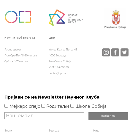
чланка
ЦПН
Научни клуб Београд
Улица Краља Петра 46
Радно време:
11000 Београд
Пон-Сре-Пет 15-20 часова
Република Србија
Субота 11-17 часова
+381 11 24 00 260
centar@cpn.rs
Пријави се на Newsletter Научног Клуба
Мејкерс спејс
Родитељи
Школе Србија
Вести
Београд
Ниш