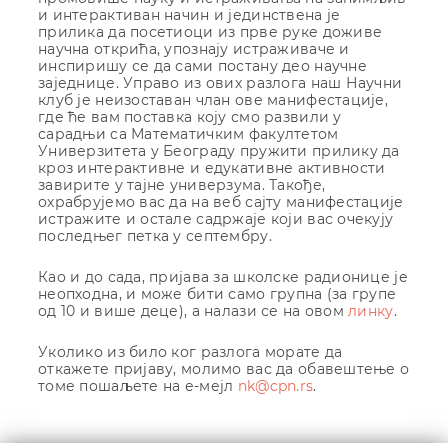
и интерактиван начин и јединствена је
прилика да посетиоци из прве руке доживе
научна открића, упознају истраживаче и
инспиришу се да сами постану део научне
заједнице. Управо из ових разлога наш Научни
клуб је неизоставан члан ове манифестације,
где ће вам поставка коју смо развили у
сарадњи са Математичким факултетом
Универзитета у Београду пружити прилику да
кроз интерактивне и едукативне активности
завирите у тајне универзума. Такође,
охрабрујемо вас да на веб сајту манифестације
истражите и остале садржаје који вас очекују
последњег петка у септембру.
Као и до сада, пријава за школске радионице је
неопходна, и може бити само групна (за групе
од 10 и више деце), а налази се на овом
линку
.
Уколико из било ког разлога морате да
откажете пријаву, молимо вас да обавештење о
томе пошаљете на е-мејл
nk@cpn.rs
.
Кретање