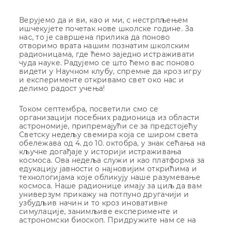
Верујемо да и ви, као и ми, с нестрпљењем
ишчекујете почетак нове школске године. За
нас, то је савршена прилика да поново
отворимо врата нашим познатим школским
радионицама, где ћемо заједно истраживати
чуда науке. Радујемо се што ћемо вас поново
видети у Научном клубу, спремне да кроз игру
и експерименте откривамо свет око нас и
делимо радост учења!
Током септембра, посветили смо се
организацији посебних радионица из области
астрономије, припремајући се за предстојећу
Светску недељу свемира која се широм света
обележава од 4. до 10. октобра, у знак сећања на
кључне догађаје у историји истраживања
космоса. Ова недеља служи и као платформа за
едукацију јавности о најновијим открићима и
технологијама које обликују наше разумевање
космоса. Наше радионице имају за циљ да вам
универзум прикажу на потпуно другачији и
узбудљив начин и то кроз иновативне
симулације, занимљиве експерименте и
астрономски биоскоп. Придружите нам се на