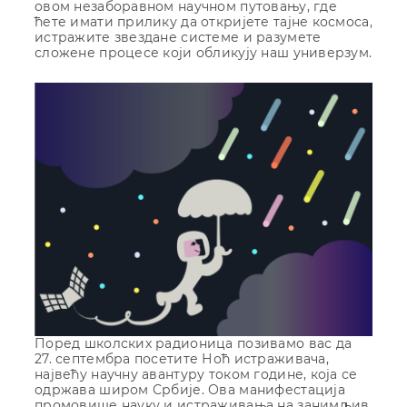
овом незаборавном научном путовању, где
ћете имати прилику да откријете тајне космоса,
истражите звездане системе и разумете
сложене процесе који обликују наш универзум.
Поред школских радионица позивамо вас да
27. септембра посетите Ноћ истраживача,
највећу научну авантуру током године, која се
одржава широм Србије. Ова манифестација
промовише науку и истраживања на занимљив