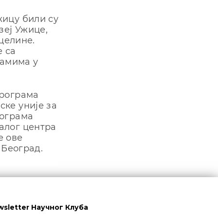
жицу били су
зеј Ужице,
 целине.
е са
рамима у
програма
ке уније за
рограма
алог центра
е ове
 Београд.
wsletter Научног Клуба