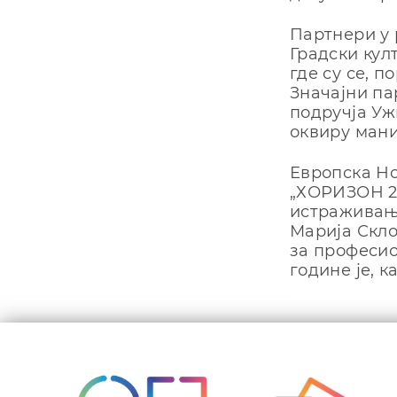
Партнери у 
Градски кул
где су се, 
Значајни па
подручја Уж
оквиру мани
Европска Но
„ХОРИЗОН 20
истраживање
Марија Скло
за професио
године је, 
Кретањ
чланка