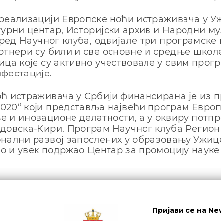
реализацији Европске ноћи истраживача у У
турни центар, Историјски архив и Народни му
поред Научног клуба, одвијале три програмске
ртнери су били и све основне и средње школ
ица које су активно учествовале у свим прог
фестације.
ћ истраживача у Србији финансирана је из 
20“ који представља највећи програм Европс
 и иновационе делатности, а у оквиру потп
довска-Кири. Програм Научног клуба Регион
нални развој запослених у образовању Ужиц
као и увек подржао Центар за промоцију науке
е
Пријави се на Ne