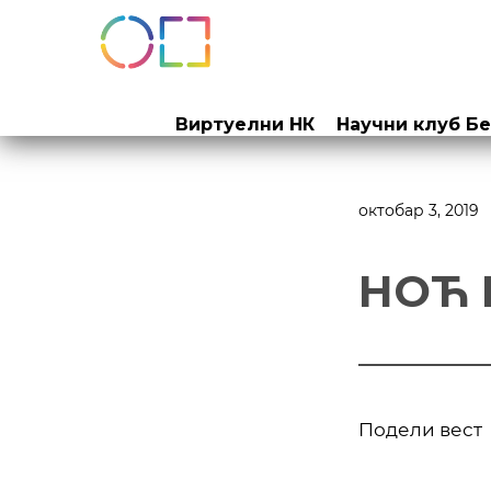
Прескочи
на
Виртуелни НК
Научни клуб Б
садржај
октобар 3, 2019
НОЋ 
Подели вест