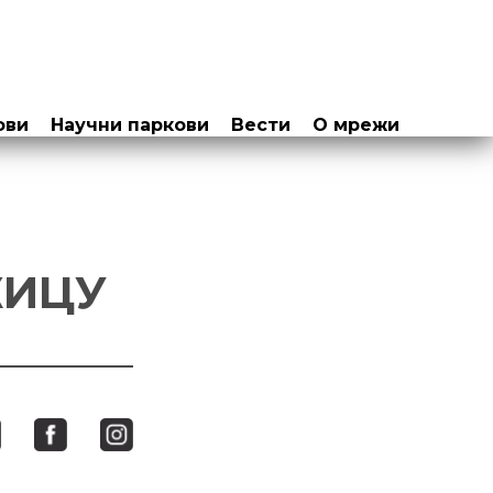
ови
Научни паркови
Вести
О мрежи
ЖИЦУ