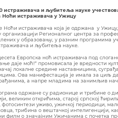
0 истраживача и љубитеља науке учествова
 Ноћи истраживача у Ужицу
е Ноћи истраживача која је одржана у Ужицу, о
у организацији Регионалног центра за проф
слених у образовању, у разним програмима у
истраживача и љубитеља науке.
десета Европска ноћ истраживача под слоган
нање даје моћ!“ промовисала је вредности кул
начај локалне средине наставницима, суграђ
ицима. Ова манифестација је имала за циљ да
рађанима, а напре младима на занимљив нач
ограма одржане су радионице и трибине о ди
ји, великим открићима, старој српској ћирил
 фотосинтези уживо, ужичкој периодици, мало
овца, трибина о вештачкој интелигенцији, ка
и филм о значајним Ужичанима с почетка пр