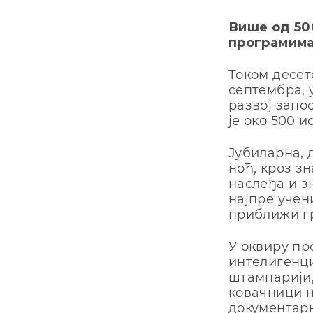
Више од 50
програмима
Током десет
септембра, 
развој запо
је око 500 
Јубиларна, 
ноћ, кроз з
наслеђа и з
најпре учен
приближи г
У оквиру пр
интелигенци
штампарији,
ковачници н
документарн