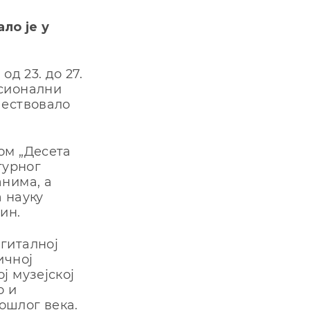
ло је у
д 23. до 27.
есионални
чествовало
ом „Десета
турног
анима, а
 науку
ин.
гиталној
ичној
ј музејској
о и
ошлог века.