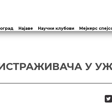
еоград
Најаве
Научни клубови
Мејкерс спејс
ИСТРАЖИВАЧА У У