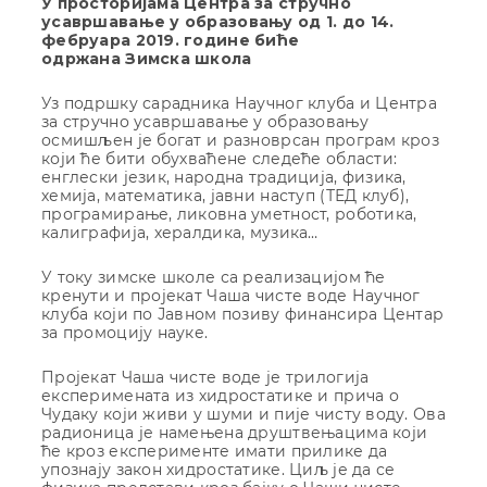
У просторијама Центра за стручно
усавршавање у образовању од 1. до 14.
фебруара 2019. године биће
одржана
Зимска школа
Уз подршку сарадника Научног клуба и Центра
за стручно усавршавање у образовању
осмишљен је богат и разноврсан програм кроз
који ће бити обухваћене следеће области:
енглески језик, народна традиција, физика,
хемија, математика, јавни наступ (ТЕД клуб),
програмирање, ликовна уметност, роботика,
калиграфија, хералдика, музика…
У току зимске школе са реализацијом ће
кренути и пројекат Чаша чисте воде Научног
клуба који по Јавном позиву финансира Центар
за промоцију науке.
Пројекат Чаша чисте воде је трилогија
експеримената из хидростатике и прича о
Чудаку који живи у шуми и пије чисту воду. Ова
радионица је намењена друштвењацима који
ће кроз експерименте имати прилике да
упознају закон хидростатике. Циљ је да се