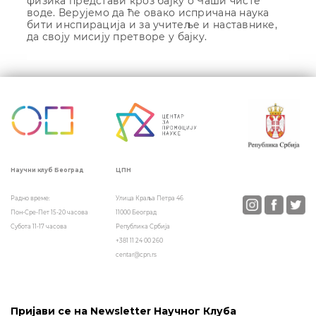
физика представи кроз бајку о Чаши чисте
воде. Верујемо да ће овако испричана наука
бити инспирација и за учитеље и наставнике,
да своју мисију претворе у бајку.
Кретање
чланка
ЦПН
Научни клуб Београд
Улица Краља Петра 46
Радно време:
11000 Београд
Пон-Сре-Пет 15-20 часова
Република Србија
Субота 11-17 часова
+381 11 24 00 260
centar@cpn.rs
Пријави се на Newsletter Научног Клуба