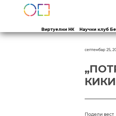
Прескочи
на
Виртуелни НК
Научни клуб Б
садржај
септембар 25, 2
„ПОТ
КИК
Подели вест