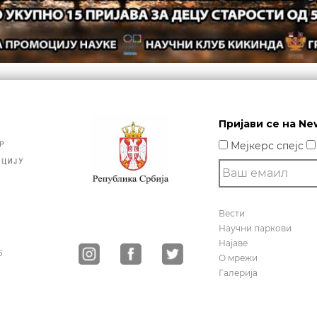
е
Пријави се на Ne
Мејкерс спејс
Вести
Научни паркови
Најаве
6
О мрежи
Галерија