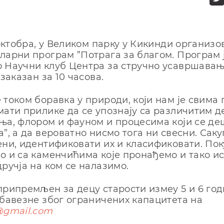
 октобра, у Великом парку у Кикинди организо
ларни програм ”Потрага за благом. Програм 
 Научни клуб Центра за стручно усавршавањ
 заказан за 10 часова.
 током боравка у природи, који нам је свима 
мати прилике да се упознају са различитим 
ња, флором и фауном и процесима који се де
а”, а да вероватно нисмо тога ни свесни. Са
ени, идентификовати их и класификовати. По
о и са каменчићима које пронађемо и тако 
дручја на ком се налазимо.
припремљен за децу старости измеу 5 и 6 год
обавезне због ограничених капацитета на
@gmail.com