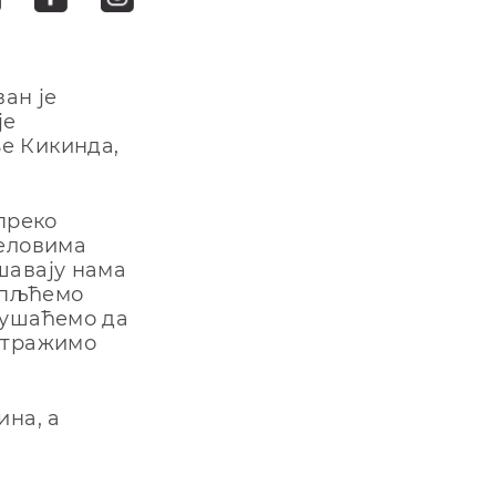
ван је
је
е Кикинда,
преко
деловима
шавају нама
купљћемо
кушаћемо да
истражимо
ина, а