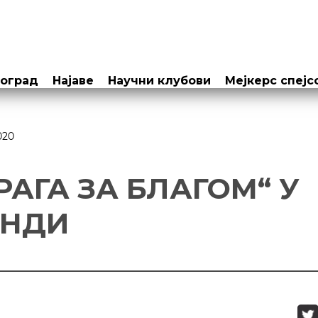
еоград
Најаве
Научни клубови
Мејкерс спејс
020
РАГА ЗА БЛАГОМ“ У
ИНДИ