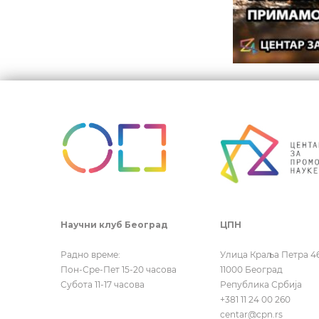
Кретањ
чланка
Научни клуб Београд
ЦПН
Радно време:
Улица Краља Петра 4
Пон-Сре-Пет 15-20 часова
11000 Београд
Субота 11-17 часова
Република Србија
+381 11 24 00 260
centar@cpn.rs