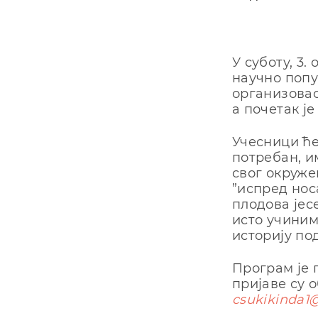
У суботу, 3.
научно попу
организовао
а почетак је
Учесници ће
потребан, и
свог окруже
”испред нос
плодова јес
исто учиним
историју по
Програм је 
пријаве су 
csukikinda1