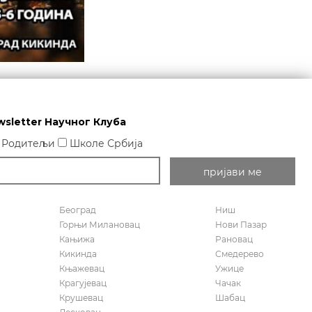
wsletter Научног Клуба
Родитељи
Школе Србија
Београд
Ниш
Горњи Милановац
Нови Пазар
Кањижа
Рановац
Кикинда
Смедерево
Књажевац
Ужице
Крагујевац
Чачак
Крушевац
Шабац