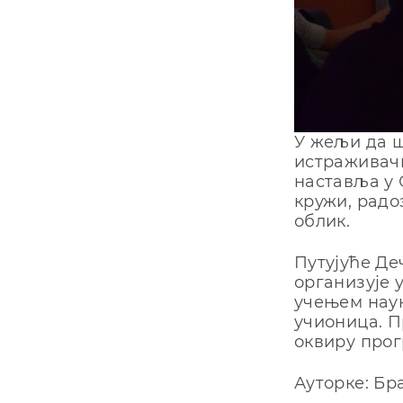
У жељи да ш
истраживачк
наставља у 
кружи, радо
облик.
Путујуће Де
организује 
учењем наук
учионица. П
оквиру прог
Ауторке: Б