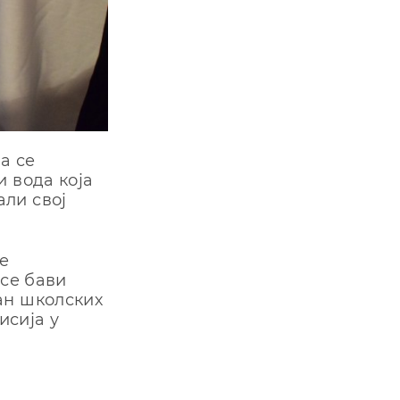
а се
и вода која
ли свој
ке
и се бави
ан школских
сиjа у