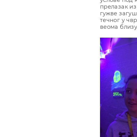
услове под 
прелазак из
гужве загуш
течног у чв
веома близу,