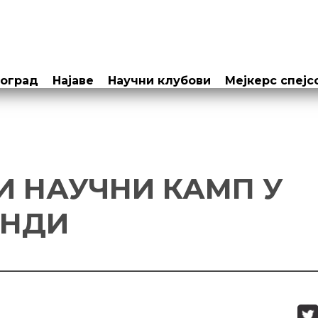
еоград
Најаве
Научни клубови
Мејкерс спејс
И НАУЧНИ КАМП У
ИНДИ