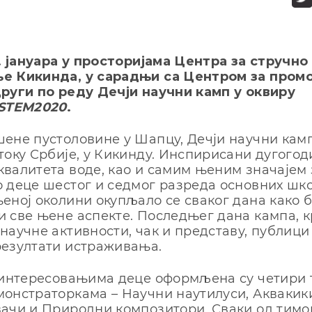
8. јануара у просторијама Центра за стручно
е Кикинда, у сарадњи са Центром за промо
руги по реду Дечји научни камп у оквиру
STEM2020
.
ене пустоловине у Шапцу, Дечји научни камп
току Србије, у Кикинду. Инспирисани дугог
валитета воде, као и самим њеним значајем 
 деце шестог и седмог разреда основних шко
еној околини окупљало се сваког дана како 
 све њене аспекте. Последњег дана кампа, к
научне активности, чак и представу, публици
резултати истраживања.
 интересовањима деце оформљена су четири 
онстраторкама – Научни наутилуси, Аквакик
ачи и Природни композитори. Сваки од тимо