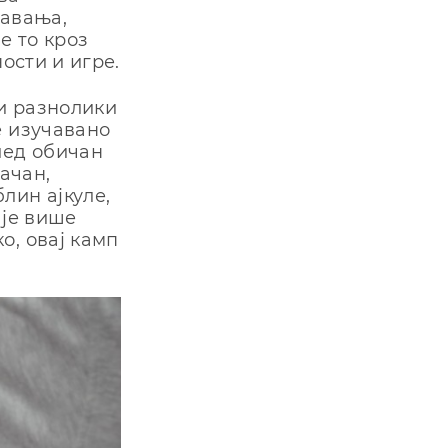
навања,
е то кроз
ности и игре.
и разнолики
е изучавано
лед обичан
рачан,
лин ајкуле,
 је више
о, овај камп