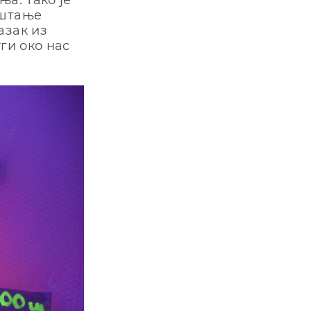
ња. Тако је
уштање
азак из
ги око нас