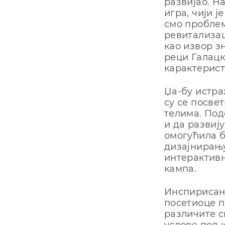
развијао. Н
игра, чији 
смо проблем
ревитализац
као извор з
реци Галацко
карактерист
Џа-бу истра
су се посве
телима. Под
и да развиј
омогућила 
дизајнирању
интерактивн
кампа.
Инспирисан
посетиоце п
различите с