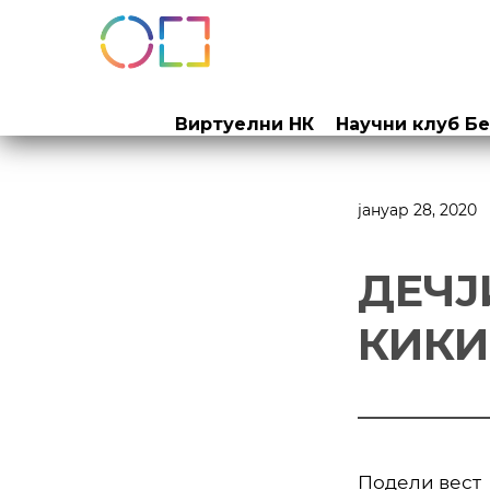
Прескочи
на
Виртуелни НК
Научни клуб Б
садржај
јануар 28, 2020
ДЕЧЈ
КИК
Подели вест