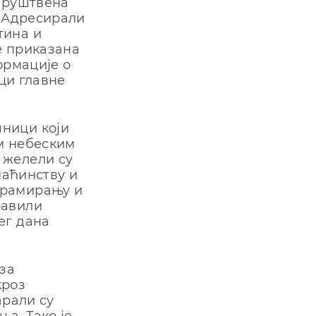
 друштвена
. Адресирали
тина и
е приказана
ормације о
еци главне
ници који
м небеским
 желели су
маћинству и
грамирању и
равили
ег дана
за
кроз
арали су