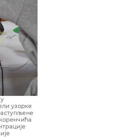
су
ели узорке
 заступљене
 коренчића
нтрације
није