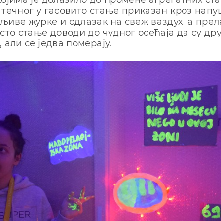
којима је долазило до промене агрегатних ста
 течног у гасовито стање приказан кроз нап
љиве журке и одлазак на свеж ваздух, а прел
рсто стање доводи до чудног осећаја да су дру
 али се једва померају.