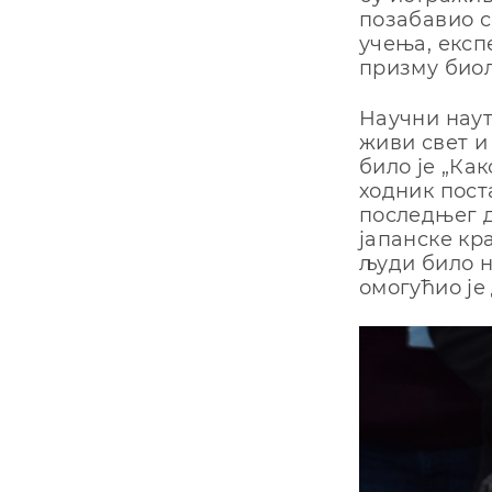
позабавио с
учења, експ
призму биоло
Научни наут
живи свет и
било је „Ка
ходник поста
последњег д
јапанске кр
људи било н
омогућио је 