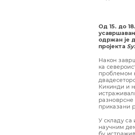
Од 15. до 1
усавршавањ
одржан је д
пројекта
Sy
Након заврш
ка североис
проблемом к
двадесеторо
Кикинди и њ
истраживали
разноврсне 
приказани 
У складу са
научним дем
бу истражив