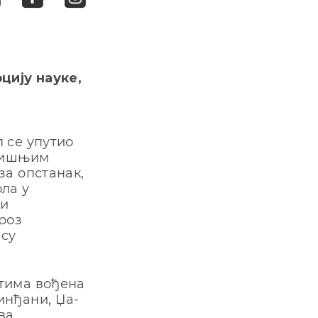
цију науке,
 се упутио
одишњим
за опстанак,
ла у
би
роз
 су
тима вођена
инђани, Џа-
ва