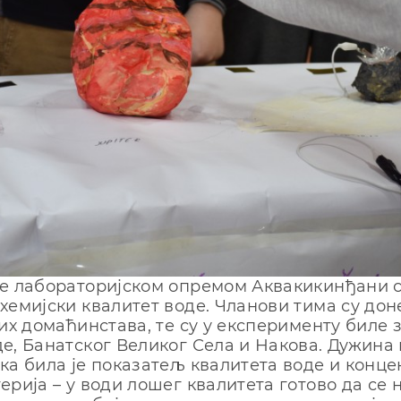
е лабораторијском опремом Аквакикинђани 
хемијски квалитет воде. Чланови тима су дон
јих домаћинстава, те су у експерименту биле
е, Банатског Великог Села и Накова. Дужина
ка била је показатељ квалитета воде и конце
ерија – у води лошег квалитета готово да се 