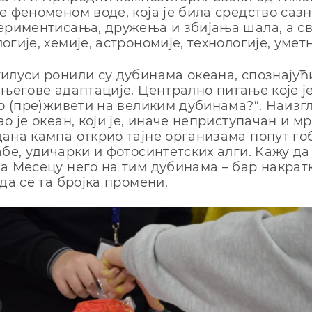
е феноменом воде, која је била средство саз
ериментисања, дружења и збијања шала, а св
гије, хемије, астрономије, технологије, умет
илуси ронили су дубинама океана, спознајућ
 његове адаптације. Централно питање које ј
ко (пре)живети на великим дубинама?“. Наизг
о је океан, који је, иначе неприступачан и м
ана кампа открио тајне организама попут гоб
абе, удичарки и фотосинтетских алги. Кажу да
а Месецу него на тим дубинама – бар накратк
да се та бројка промени.