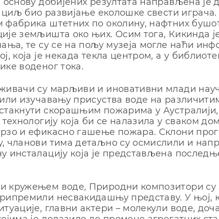
а основу добијених резултата направљена је
је циљ био развијање еколошке свести играча
 фабрика штетних по околину, нафтних бушо
ије земљишта око њих. Осим тога, Кикинда ј
нања, те су се на пољу музеја могле наћи инф
ј, која је некада текла центром, а у библиот
ике воденог тока.
живачи су марљиви и иновативни млади науч
тили изучавању присуства воде на различити
стакнути скорашњим пожарима у Аустралији,
у технологију која би се налазила у сваком до
брзо и ефикасно гашење пожара. Склони про
, чланови тима детаљно су осмислили и нап
у инсталацију која је представљена последњ
и кружењем воде
,
Природни композитори су 
рипремили несвакидашњу представу. У њој, 
итуације, главни актери – молекули воде, доч