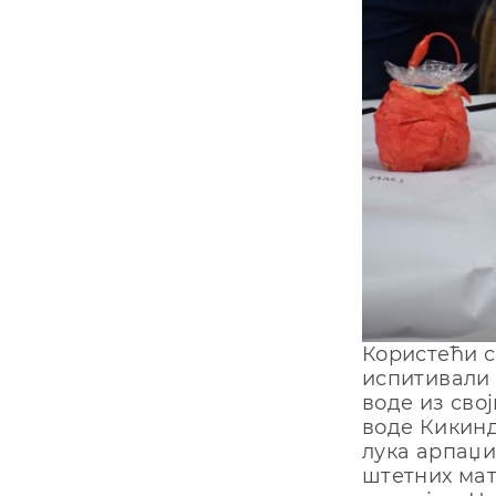
Користећи с
испитивали 
воде из сво
воде Кикинд
лука арпаџи
штетних мат