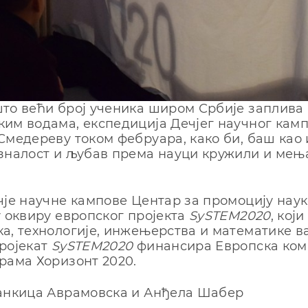
то већи број ученика широм Србије заплива
им водама, експедиција Дечјег научног камп
Смедереву током фебруара, како би, баш као 
зналост и љубав према науци кружили и мења
чје научне кампове Центар за промоцију нау
у оквиру европског пројекта
SySTEM2020
, кој
а, технологије, инжењерства и математике в
ројекат
SySTEM2020
финансира Европска коми
рама Хоризонт 2020.
ранкица Аврамовска и Анђела Шабер