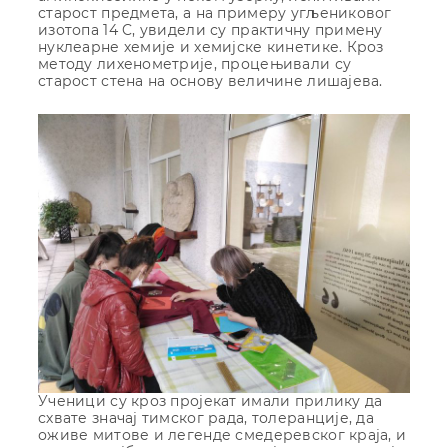
старост предмета, а на примеру угљениковог
изотопа 14 C, увидели су практичну примену
нуклеарне хемије и хемијске кинетике. Кроз
методу лихенометрије, процењивали су
старост стена на основу величине лишајева.
Ученици су кроз пројекат имали прилику да
схвате значај тимског рада, толеранције, да
оживе митове и легенде смедеревског краја, и