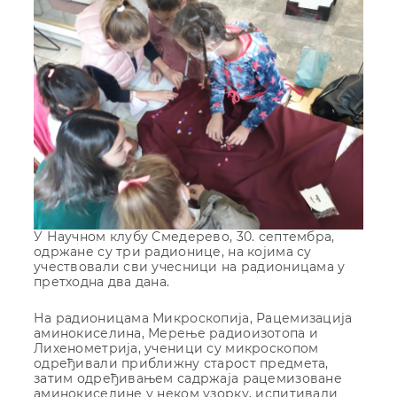
У Научном клубу Смедерево, 30. септембра,
одржане су три радионице, на којима су
учествовали сви учесници на радионицама у
претходна два дана.
На радионицама Микроскопија, Рацемизација
аминокиселина, Мерење радиоизотопа и
Лихенометрија, ученици су микроскопом
одређивали приближну старост предмета,
затим одређивањем садржаја рацемизоване
аминокиселине у неком узорку, испитивали