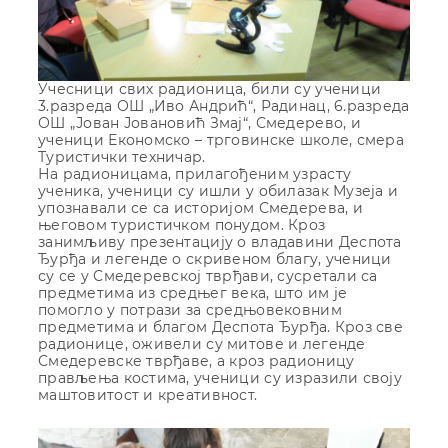
Учесници свих радионица, били су ученици
3.разреда ОШ „Иво Андрић“, Радинац, 6.разреда
ОШ „Јован Јовановић Змај“, Смедерево, и
ученици Економско – трговинске школе, смера
Туристички техничар.
На радионицама, прилагођеним узрасту
ученика, ученици су ишли у обилазак Музеја и
упознавали се са историјом Смедерева, и
његовом туристичком понудом. Кроз
занимљиву презентацију о владавини Деспота
Ђурђа и легенде о скривеном благу, ученици
су се у Смедеревској тврђави, сусретали са
предметима из средњег века, што им је
помогло у потрази за средњовековним
предметима и благом Деспота Ђурђа. Кроз све
радионице, оживели су митове и легенде
Смедеревске тврђаве, а кроз радионицу
прављења костима, ученици су изразили своју
маштовитост и креативност.