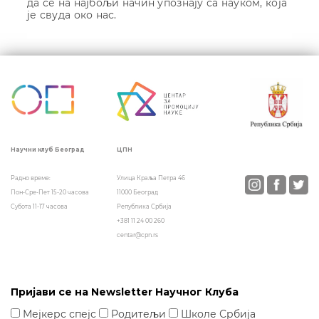
да се на најбољи начин упознају са науком, која
је свуда око нас.
Кретање
чланка
ЦПН
Научни клуб Београд
Улица Краља Петра 46
Радно време:
11000 Београд
Пон-Сре-Пет 15-20 часова
Република Србија
Субота 11-17 часова
+381 11 24 00 260
centar@cpn.rs
Пријави се на Newsletter Научног Клуба
Мејкерс спејс
Родитељи
Школе Србија