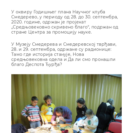
У оквиру Годишњег плана Научног клуба
Смедерево, у периоду од 28. до 30. септембра,
2020. године, одржан је пројекат
„Средњoвековно скривено благо“, подржан од
стране Центра за промоцију науке.
У Музеју Смедерева и Смедеревској тврђави,
28. и 29. септембра, одржане су радионице:
Тамо где историја станује, Нова
средњовековна одела и Да ли смо пронашли
благо Деспота Ђурђа?