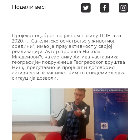
Подели вест
Пројекат одобрен по јавном позиву ЦПН а за
2020. г. „Сателитско осматрање у животној
средини“, имао је прву активност у својој
реализацији. Аутор пројекта Никола
Младеновић, на састанку Актива наставника
географије- подружница Географског друштва
Ниш, представио је пројекат и договорио
активности за ученике, чим то епидемиолошка
ситауција дозволи.