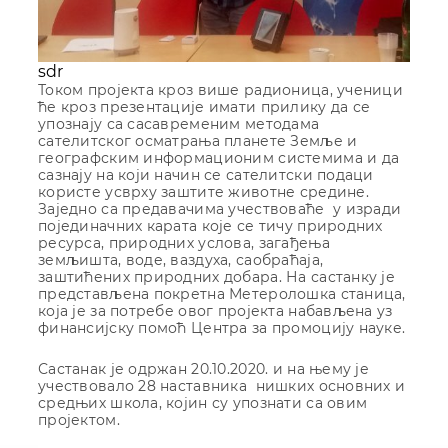
sdr
Током пројекта кроз више радионица, ученици
ће кроз презентације имати прилику да се
упознају са сасавременим методама
сателитског осматрања планете Земље и
географским информационим системима и да
сазнају на који начин се сателитски подаци
користе усврху заштите животне средине.
Заједно са предавачима учествоваће у изради
појединачних карата које се тичу природних
ресурса, природних услова, загађења
земљишта, воде, ваздуха, саобраћаја,
заштићених природних добара. На састанку је
представљена покретна Метеролошка станица,
која је за потребе овог пројекта набављена уз
финансијску помоћ Центра за промоцију науке.
Састанак је одржан 20.10.2020. и на њему је
учествовало 28 наставника нишких основних и
средњих школа, којин су упознати са овим
пројектом.