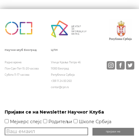
Кретање
чланка
ЦПН
Научни клуб Београд
Улица Краља Петра 46
Радно време:
11000 Београд
Пон-Сре-Пет 15-20 часова
Република Србија
Субота 11-17 часова
+381 11 24 00 260
centar@cpn.rs
Пријави се на Newsletter Научног Клуба
Мејкерс спејс
Родитељи
Школе Србија