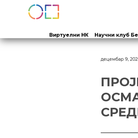
Прескочи
на
Виртуелни НК
Научни клуб Б
садржај
децембар 9, 202
ПРОЈ
ОСМА
СРЕД