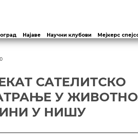
еоград
Најаве
Научни клубови
Мејкерс спејс
0
ЕКАТ САТЕЛИТСКО
ТРАЊЕ У ЖИВОТНО
ИНИ У НИШУ