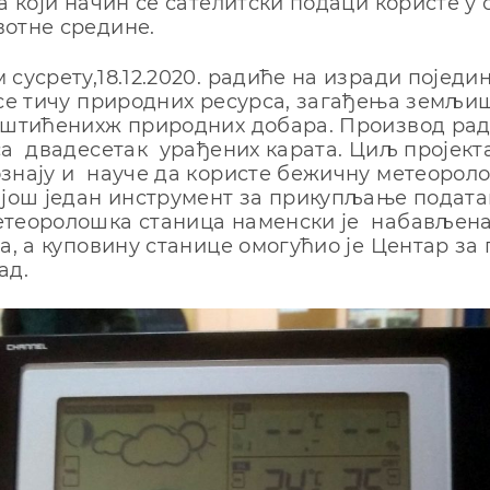
а који начин се сателитски подаци користе у 
вотне средине.
 сусрету,18.12.2020. радиће на изради поједи
 се тичу природних ресурса, загађења земљиш
заштићенихж природних добара. Производ р
са двадесетак урађених карата. Циљ пројекта
знају и науче да користе бежичну метеорол
 још један инструмент за прикупљање подата
етеоролошка станица наменски је набављена
та, а куповину станице омогућио је Центар за
ад.