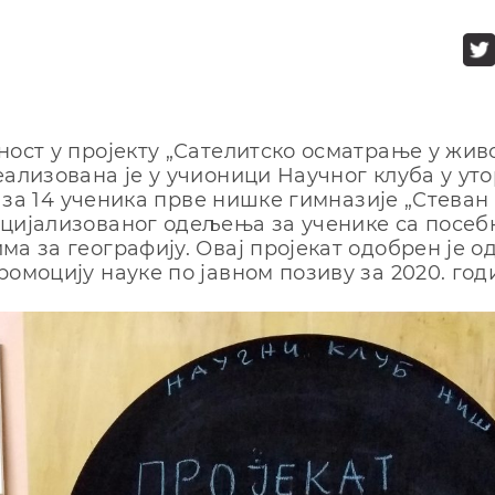
ност у пројекту „Сателитско осматрање у жив
ализована је у учионици Научног клуба у ут
г. за 14 ученика прве нишке гимназије „Стеван
цијализованог одељења за ученике са посе
ма за географију. Овај пројекат одобрен је о
ромоцију науке по јавном позиву за 2020. год