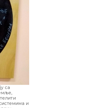
у са
емље,
ателити
системима и