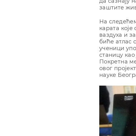
да сазнају н
заштите жи
На следећем
карата које
ваздуха и 
биће атлас 
ученици упо
станицу као
Покретна м
овог пројек
науке Беогр