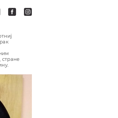
отниј
орак
бним
д стране
ину.