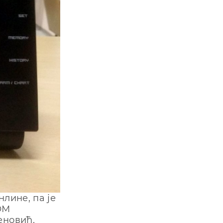
нлине, па је
ОМ
еновић,