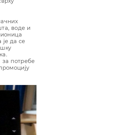
сврху
начних
та, воде и
адионица
 је да се
ошку
ка.
 за потребе
 промоцију