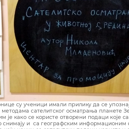
нице су ученици имали прилику да се упознај
 методама сателитског осматрања планете З
м је како се користе отворени подаци које с
о снимају и са географским информационим 