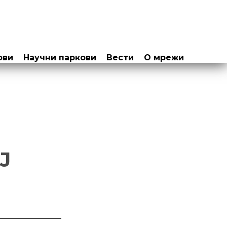
ови
Научни паркови
Вести
О мрежи
Ј