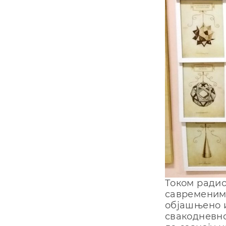
Током радио
савременим
објашњено и
свакодневн