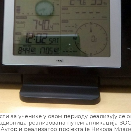
сти за ученике у овом периоду реализују се о
радионица реализована путем апликација ЗО
Аутор и реализатор пројекта је Никола Млад