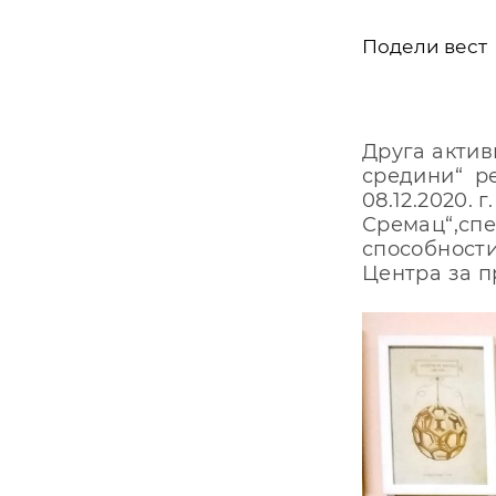
Подели вест
Друга актив
средини“ ре
08.12.2020. 
Сремац“,спе
способности
Центра за п