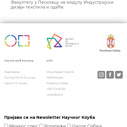
Факултету у Лесковцу на модулу Индустријски
дизајн текстила и одеће.
Кретање
чланка
ЦПН
Научни клуб Београд
Улица Краља Петра 46
Радно време:
11000 Београд
Пон-Сре-Пет 15-20 часова
Република Србија
Субота 11-17 часова
+381 11 24 00 260
centar@cpn.rs
Пријави се на Newsletter Научног Клуба
Мејкерс спејс
Родитељи
Школе Србија