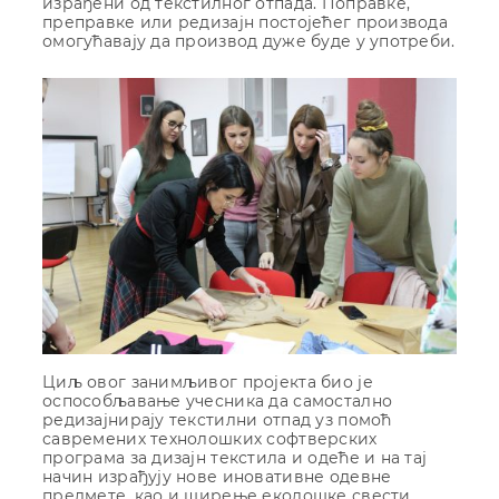
израђени од текстилног отпада. Поправке,
преправке или редизајн постојећег производа
омогућавају да производ дуже буде у употреби.
Циљ овог занимљивог пројекта био је
оспособљавање учесника да самостално
редизајнирају текстилни отпад уз помоћ
савремених технолошких софтверских
програма за дизајн текстила и одеће и на тај
начин израђују нове иновативне одевне
предмете, као и ширење еколошке свести.