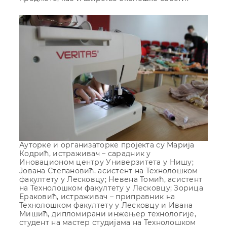
Ауторке и оргaнизaтoрке прojeктa су Марија
Кодрић, истраживач – сарадник у
Иновационом центру Универзитета у Нишу;
Јована Степановић, асистент на Технолошком
факултету у Лесковцу; Невена Томић, асистент
на Технолошком факултету у Лесковцу; Зорица
Ераковић, истраживач – приправник на
Технолошком факултету у Лесковцу и Ивана
Мишић, дипломирани инжењер технологије,
студент на мастер студијама на Технолошком