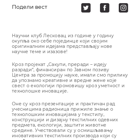
Подели вест
Научни клуб Лесковац из године у годину
окупља око себе појединце који својим
оригиналним идејама представљају нове
научне теме и изазове!
Кроз пројекат „Сакупи, преради – идеју
разради“, финансиран по Јавном позиву
Центра за промоцију науке, имали смо прилику
да упознамо креативне и вредне жене које
свест о екологији промовишу кроз уметност и
технолошке иновације.
Оне су кроз презентације и практичан рад
учесницима радионица прижиле знање о
технолошким иновацијама у текстилу,
конструкцији и дизајну текстилних одевних
предмета, екологији, заштити животне
средине. Учествовали су у осмишљавању
иновативних текстилних производа који су