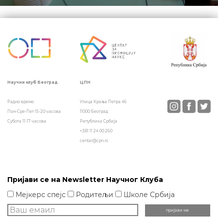
ЦПН
Научни клуб Београд
Улица Краља Петра 46
Радно време:
11000 Београд
Пон-Сре-Пет 15-20 часова
Република Србија
Субота 11-17 часова
+381 11 24 00 260
centar@cpn.rs
Пријави се на Newsletter Научног Клуба
Мејкерс спејс
Родитељи
Школе Србија