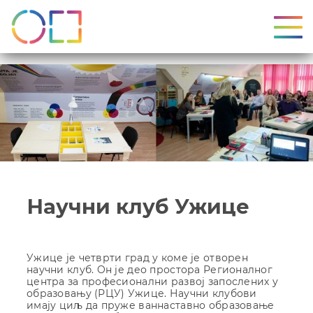
УКЉ
Научни клуб Ужице
Ужице је четврти град у коме је отворен
научни клуб. Oн је део простора Регионалног
центра за професионални развој запослених у
образовању (РЦУ) Ужице. Научни клубови
имају циљ да пруже ваннаставно образовање