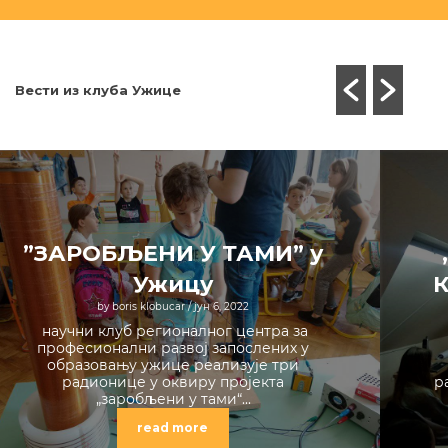
Вести из клуба Ужице
”ЗАРОБЉЕНИ У ТАМИ” у
Ужицу
by boris klobucar
/ јун 6, 2022
научни клуб регионалног центра за
професионални развој запослених у
образовању ужице реализује три
радионице у оквиру пројекта
р
„заробљени у тами“...
read more