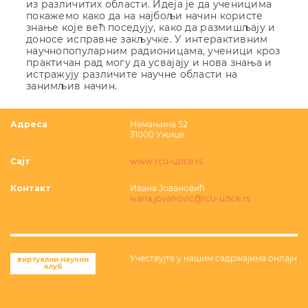
из различитих области. Идеја је да ученицима
покажемо како да на најбољи начин користе
знање које већ поседују, како да размишљају и
доносе исправне закључке. У интерактивним
научнопопуларним радионицама, ученици кроз
практичан рад могу да усвајају и нова знања и
истражују различите научне области на
занимљив начин.
Адреса
Немањина 52
31000 Ужице
Сајт
www.rcu-uzice.rs
Контакт
Ивана Јовановић
ivana.jovanovic@rcu-uzice.rs
Учествујте у нашим садржајима онлајн
виртуелни научни
клуб